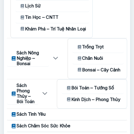
Lịch Sử
Tin Học – CNTT
Khám Phá – Trí Tuệ Nhân Loại
Trồng Trọt
Sách Nông
Nghiệp –
Chăn Nuôi
Bonsai
Bonsai – Cây Cảnh
Sách
Bói Toán – Tướng Số
Phong
Thủy –
Kinh Dịch – Phong Thủy
Bói Toán
Sách Tình Yêu
Sách Chăm Sóc Sức Khỏe