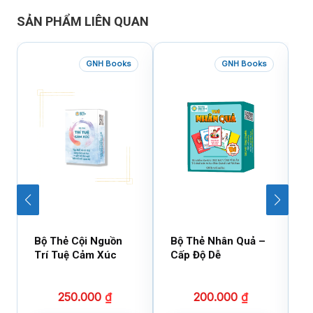
SẢN PHẨM LIÊN QUAN
GNH Books
GNH Books
Bộ Thẻ Cội Nguồn
Bộ Thẻ Nhân Quả –
B
Trí Tuệ Cảm Xúc
Cấp Độ Dễ
T
250.000
₫
200.000
₫