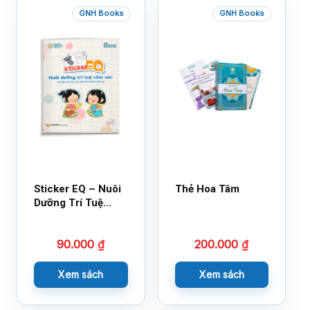
GNH Books
GNH Books
Sticker EQ – Nuôi
Thẻ Hoa Tâm
Dưỡng Trí Tuệ
Cảm Xúc – Làm
Bạn Với Cảm Xúc
90.000
₫
200.000
₫
Cùng 150 Sticker
Thần Kỳ
Xem sách
Xem sách