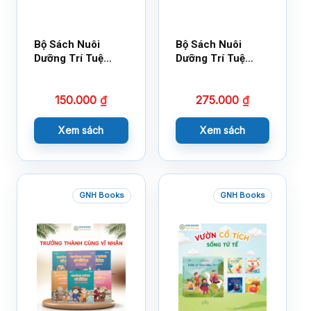
Bộ Sách Nuôi
Bộ Sách Nuôi
Dưỡng Trí Tuệ
Dưỡng Trí Tuệ
Cảm Xúc- Bộ 2-
Cảm Xúc Bộ 2 –
14×17
18×21
150.000
₫
275.000
₫
Xem sách
Xem sách
GNH Books
GNH Books