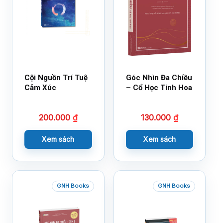
Cội Nguồn Trí Tuệ
Góc Nhìn Đa Chiều
Cảm Xúc
– Cổ Học Tinh Hoa
200.000
₫
130.000
₫
Xem sách
Xem sách
GNH Books
GNH Books