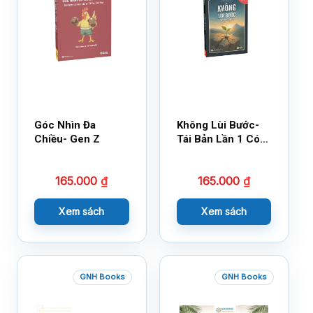
Góc Nhìn Đa
Không Lùi Bước-
Chiều- Gen Z
Tái Bản Lần 1 Có
Bổ Sung
165.000
₫
165.000
₫
Xem sách
Xem sách
GNH Books
GNH Books