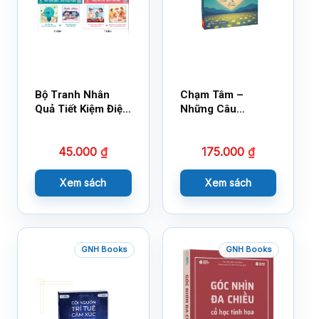
Bộ Tranh Nhân
Chạm Tâm –
Quả Tiết Kiệm Điện
Những Câu
Nước
Chuyện Lay Động
Lòng Người
45.000
₫
175.000
₫
Xem sách
Xem sách
GNH Books
GNH Books