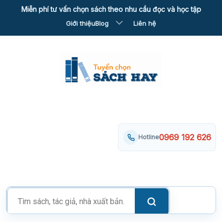
Skip
Miễn phí tư vấn chọn sách theo nhu cầu đọc và học tập
to
Giới thiệu
Blog
Liên hệ
content
0969 192 626
Hotline
Tìm
kiếm
sản
phẩm