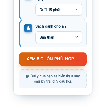
Sách dành cho ai?
XEM 5 CUỐN PHÙ HỢP
→