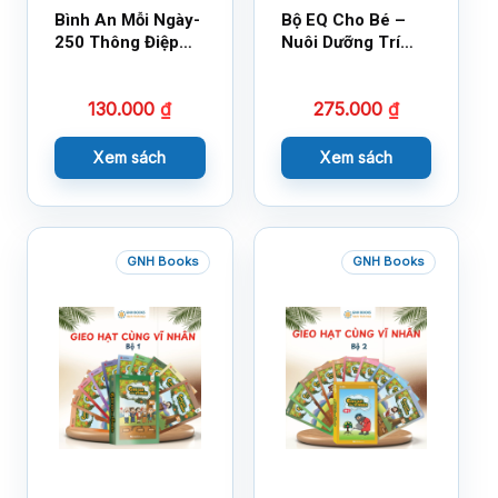
Bình An Mỗi Ngày-
Bộ EQ Cho Bé –
250 Thông Điệp
Nuôi Dưỡng Trí
Cuộc Sống
Tuệ Cảm Xúc
130.000
₫
275.000
₫
Xem sách
Xem sách
GNH Books
GNH Books