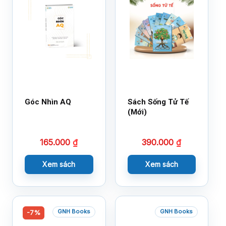
Góc Nhìn AQ
Sách Sống Tử Tế
(Mới)
165.000
₫
390.000
₫
Xem sách
Xem sách
GNH Books
GNH Books
-7%