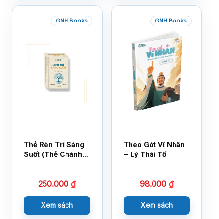
GNH Books
GNH Books
Thẻ Rèn Trí Sáng
Theo Gót Vĩ Nhân
Suốt (Thẻ Chánh
– Lý Thái Tổ
Kiến)
250.000
₫
98.000
₫
Xem sách
Xem sách