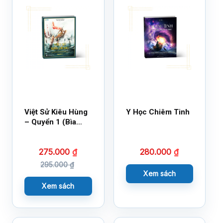
Việt Sử Kiêu Hùng
Y Học Chiêm Tinh
– Quyển 1 (Bìa
Cứng)
275.000
₫
280.000
₫
295.000
₫
Xem sách
Xem sách