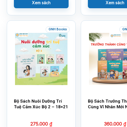
Xem sách
Xem sách
GNH Books
GN
Bộ Sách Nuôi Dưỡng Trí
Bộ Sách Trưởng T
Tuệ Cảm Xúc Bộ 2 – 18×21
Cùng Vĩ Nhân Mới 
275.000
₫
360.000
₫