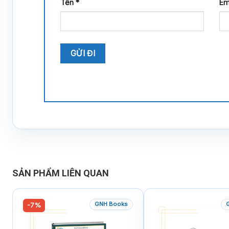
Tên
*
Em
SẢN PHẨM LIÊN QUAN
GNH Books
-7%