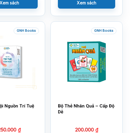
Xem sách
Xem sách
GNH Books
GNH Books
ội Nguồn Trí Tuệ
Bộ Thẻ Nhân Quả – Cấp Độ
Dễ
250.000
₫
200.000
₫