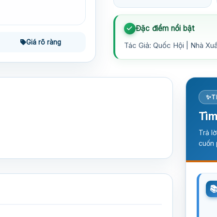
Đặc điểm nổi bật
Giá rõ ràng
Tác Giả: Quốc Hội | Nhà Xuấ
T
Tìm
Trả l
cuốn 