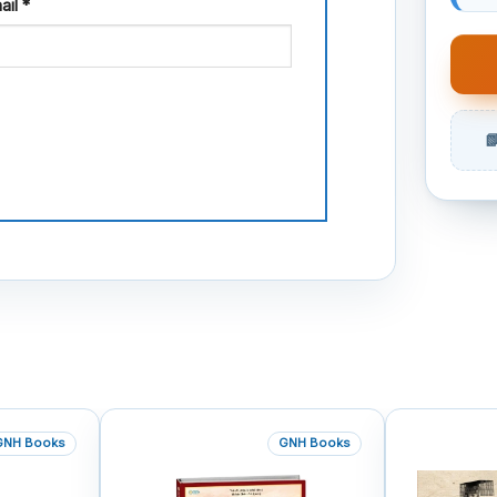
ail
*
GNH Books
GNH Books