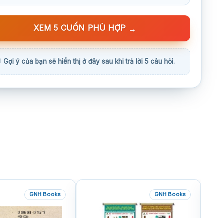
XEM 5 CUỐN PHÙ HỢP
→
GNH Books
GNH Books