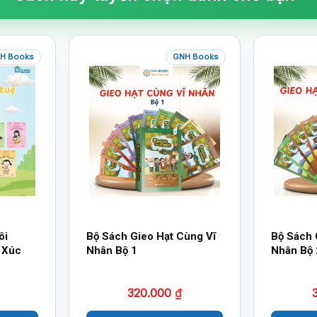
H Books
GNH Books
ôi
Bộ Sách Gieo Hạt Cùng Vĩ
Bộ Sách 
 Xúc
Nhân Bộ 1
Nhân Bộ 
320.000
₫