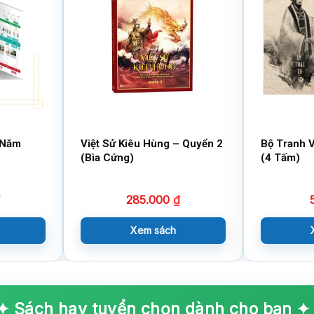
 Năm
Việt Sử Kiêu Hùng – Quyển 2
Bộ Tranh V
(Bìa Cứng)
(4 Tấm)
285.000
₫
Xem sách
✦ Sách hay tuyển chọn dành cho bạn ✦