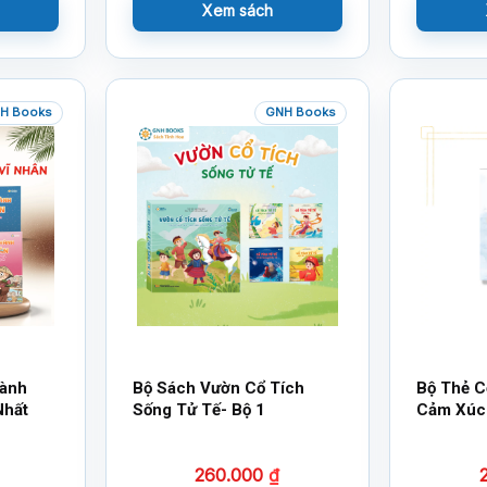
Xem sách
H Books
GNH Books
hành
Bộ Sách Vườn Cổ Tích
Bộ Thẻ C
Nhất
Sống Tử Tế- Bộ 1
Cảm Xúc
260.000
₫