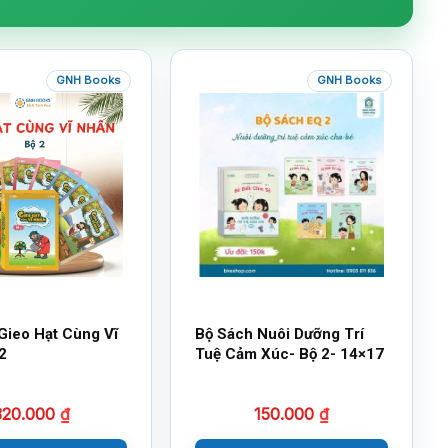
GNH Books
GNH Books
Gieo Hạt Cùng Vĩ
Bộ Sách Nuôi Dưỡng Trí
2
Tuệ Cảm Xúc- Bộ 2- 14×17
320.000
₫
150.000
₫