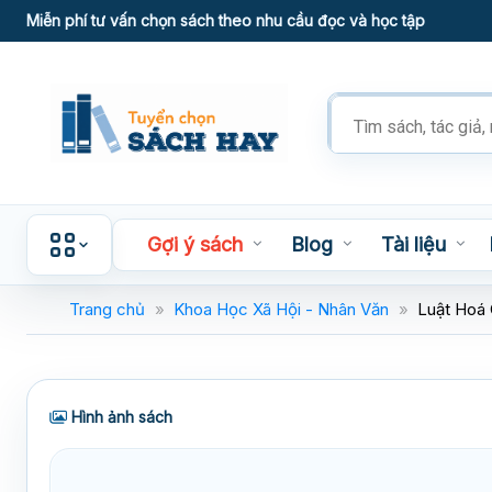
Skip
Miễn phí tư vấn chọn sách theo nhu cầu đọc và học tập
to
content
Tìm
kiếm
sản
phẩm
Gợi ý sách
Blog
Tài liệu
Trang chủ
»
Khoa Học Xã Hội - Nhân Văn
»
Luật Hoá
Hình ảnh sách