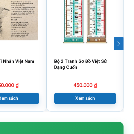
ĩ Nhân Việt Nam
Bộ 2 Tranh Sơ Đồ Việt Sử
V
Dạng Cuốn
(
50.000
₫
450.000
₫
Xem sách
Xem sách