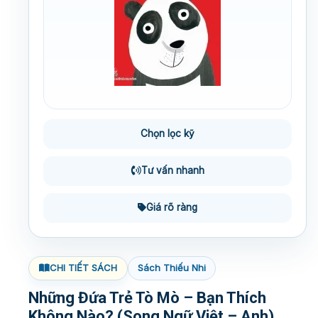
Chọn lọc kỹ
Tư vấn nhanh
Giá rõ ràng
CHI TIẾT SÁCH
Sách Thiếu Nhi
Những Đứa Trẻ Tò Mò – Bạn Thích
Không Nào? (Song Ngữ Việt – Anh)