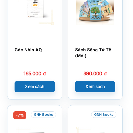
Góc Nhìn AQ
Sách Sống Tử Tế
(Mới)
165.000
₫
390.000
₫
Xem sách
Xem sách
GNH Books
GNH Books
-7%