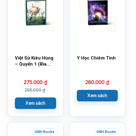
Việt Sử Kiêu Hùng
Y Học Chiêm Tinh
– Quyển 1 (Bìa
Cứng)
275.000
₫
280.000
₫
295.000
₫
Xem sách
Xem sách
GNH Books
GNH Books