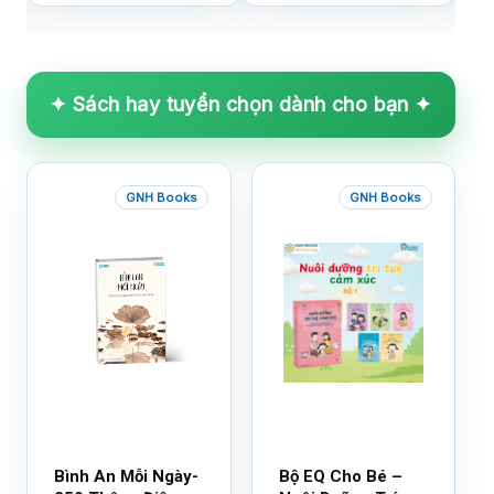
✦ Sách hay tuyển chọn dành cho bạn ✦
GNH Books
GNH Books
Bình An Mỗi Ngày-
Bộ EQ Cho Bé –