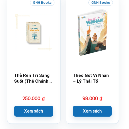
GNH Books
GNH Books
Thẻ Rèn Trí Sáng
Theo Gót Vĩ Nhân
Suốt (Thẻ Chánh
– Lý Thái Tổ
Kiến)
250.000
₫
98.000
₫
Xem sách
Xem sách