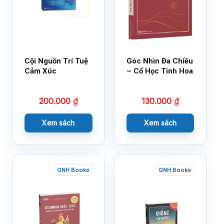
Cội Nguồn Trí Tuệ
Góc Nhìn Đa Chiều
Cảm Xúc
– Cổ Học Tinh Hoa
200.000
₫
130.000
₫
Xem sách
Xem sách
GNH Books
GNH Books