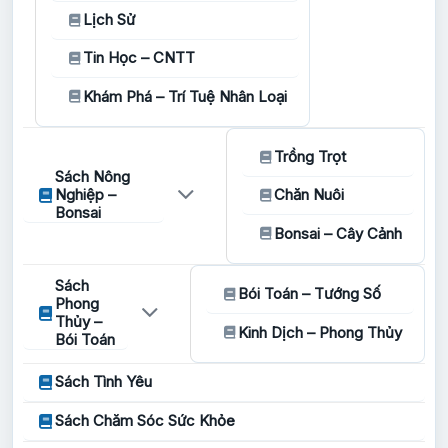
Lịch Sử
Tin Học – CNTT
Khám Phá – Trí Tuệ Nhân Loại
Trồng Trọt
Sách Nông
Nghiệp –
Chăn Nuôi
Bonsai
Bonsai – Cây Cảnh
Sách
Bói Toán – Tướng Số
Phong
Thủy –
Kinh Dịch – Phong Thủy
Bói Toán
Sách Tình Yêu
Sách Chăm Sóc Sức Khỏe