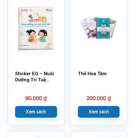
Sticker EQ – Nuôi
Thẻ Hoa Tâm
Dưỡng Trí Tuệ
Cảm Xúc – Làm
Bạn Với Cảm Xúc
90.000
₫
200.000
₫
Cùng 150 Sticker
Thần Kỳ
Xem sách
Xem sách