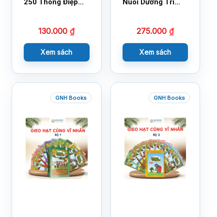
250 Thông Điệp
Nuôi Dưỡng Trí
Cuộc Sống
Tuệ Cảm Xúc
130.000
₫
275.000
₫
Xem sách
Xem sách
GNH Books
GNH Books