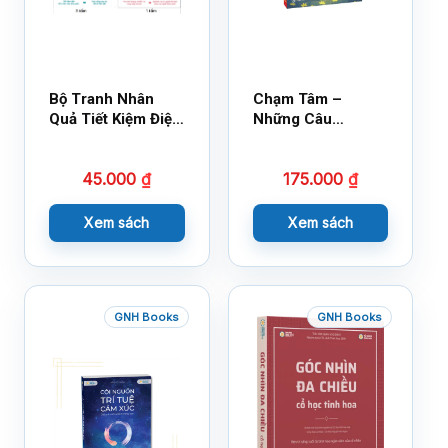
Bộ Tranh Nhân
Chạm Tâm –
Quả Tiết Kiệm Điện
Những Câu
Nước
Chuyện Lay Động
Lòng Người
45.000
₫
175.000
₫
Xem sách
Xem sách
GNH Books
GNH Books