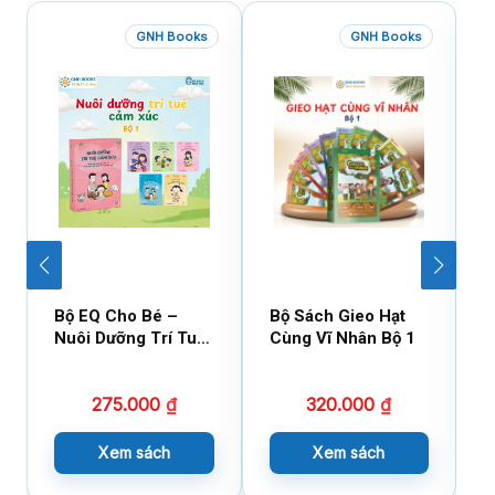
GNH Books
GNH Books
Bộ EQ Cho Bé –
Bộ Sách Gieo Hạt
B
Nuôi Dưỡng Trí Tuệ
Cùng Vĩ Nhân Bộ 1
C
Cảm Xúc
275.000
₫
320.000
₫
Xem sách
Xem sách