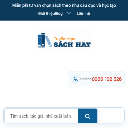
Skip
Miễn phí tư vấn chọn sách theo nhu cầu đọc và học tập
to
Giới thiệu
Blog
Liên hệ
content
0969 192 626
Hotline
Tìm
kiếm
sản
phẩm