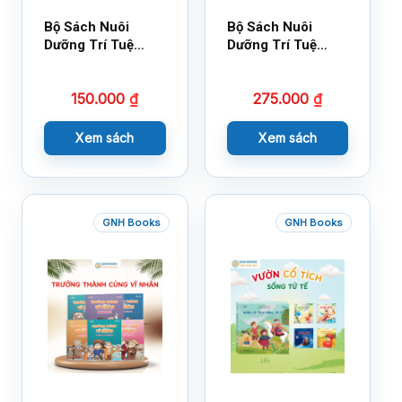
Bộ Sách Nuôi
Bộ Sách Nuôi
Dưỡng Trí Tuệ
Dưỡng Trí Tuệ
Cảm Xúc- Bộ 2-
Cảm Xúc Bộ 2 –
14×17
18×21
150.000
₫
275.000
₫
Xem sách
Xem sách
GNH Books
GNH Books