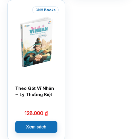
GNH Books
Theo Gót Vĩ Nhân
– Lý Thường Kiệt
128.000
₫
Xem sách