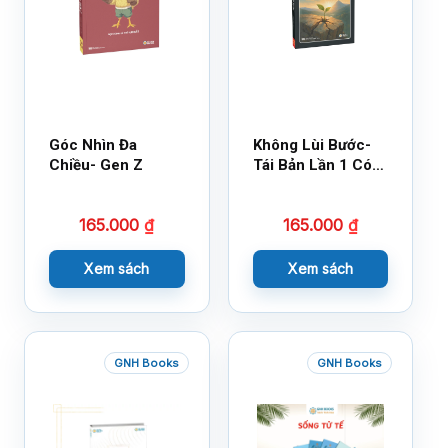
Góc Nhìn Đa
Không Lùi Bước-
Chiều- Gen Z
Tái Bản Lần 1 Có
Bổ Sung
165.000
₫
165.000
₫
Xem sách
Xem sách
GNH Books
GNH Books