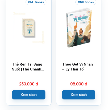
GNH Books
GNH Books
Thẻ Rèn Trí Sáng
Theo Gót Vĩ Nhân
Suốt (Thẻ Chánh
– Lý Thái Tổ
Kiến)
250.000
₫
98.000
₫
Xem sách
Xem sách