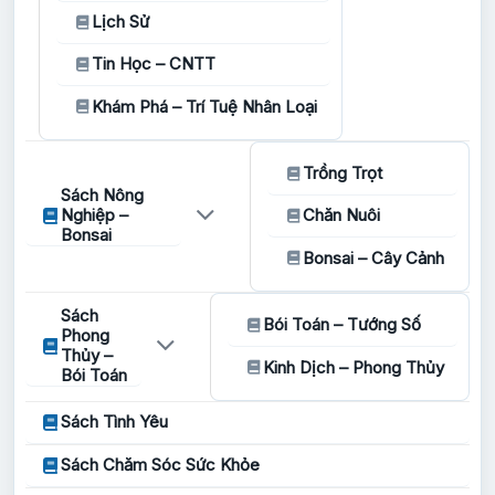
Lịch Sử
Tin Học – CNTT
Khám Phá – Trí Tuệ Nhân Loại
Trồng Trọt
Sách Nông
Nghiệp –
Chăn Nuôi
Bonsai
Bonsai – Cây Cảnh
Sách
Bói Toán – Tướng Số
Phong
Thủy –
Kinh Dịch – Phong Thủy
Bói Toán
Sách Tình Yêu
Sách Chăm Sóc Sức Khỏe