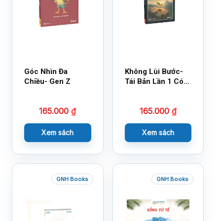
Góc Nhìn Đa
Không Lùi Bước-
Chiều- Gen Z
Tái Bản Lần 1 Có
Bổ Sung
165.000
₫
165.000
₫
Xem sách
Xem sách
GNH Books
GNH Books