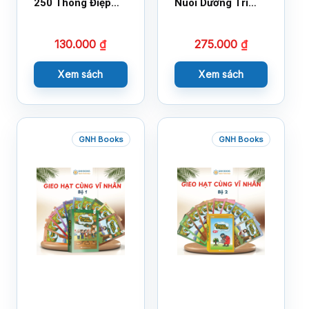
250 Thông Điệp
Nuôi Dưỡng Trí
Cuộc Sống
Tuệ Cảm Xúc
130.000
₫
275.000
₫
Xem sách
Xem sách
GNH Books
GNH Books