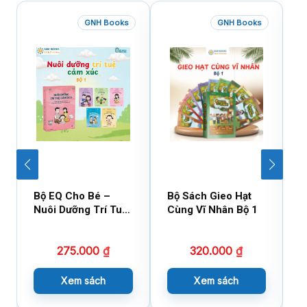
GNH Books
GNH Books
Bộ EQ Cho Bé –
Bộ Sách Gieo Hạt
B
Nuôi Dưỡng Trí Tuệ
Cùng Vĩ Nhân Bộ 1
C
Cảm Xúc
275.000
₫
320.000
₫
Xem sách
Xem sách