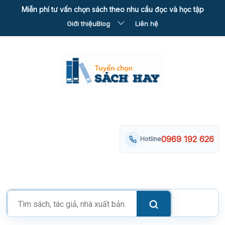
Skip
Miễn phí tư vấn chọn sách theo nhu cầu đọc và học tập
to
Giới thiệu
Blog
Liên hệ
content
0969 192 626
Hotline
Tìm
kiếm
sản
phẩm