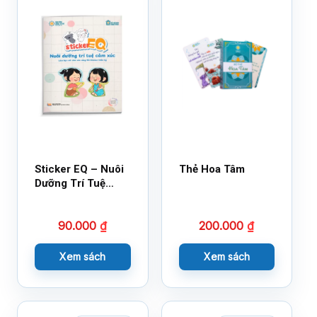
Sticker EQ – Nuôi
Thẻ Hoa Tâm
Dưỡng Trí Tuệ
Cảm Xúc – Làm
Bạn Với Cảm Xúc
90.000
₫
200.000
₫
Cùng 150 Sticker
Thần Kỳ
Xem sách
Xem sách