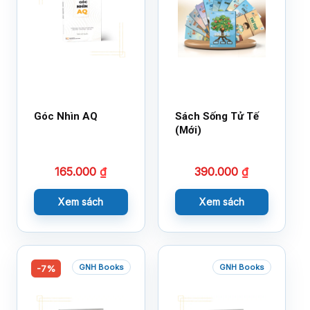
Góc Nhìn AQ
Sách Sống Tử Tế
(Mới)
165.000
₫
390.000
₫
Xem sách
Xem sách
GNH Books
GNH Books
-7%