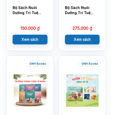
Bộ Sách Nuôi
Bộ Sách Nuôi
Dưỡng Trí Tuệ
Dưỡng Trí Tuệ
Cảm Xúc- Bộ 2-
Cảm Xúc Bộ 2 –
14×17
18×21
150.000
₫
275.000
₫
Xem sách
Xem sách
GNH Books
GNH Books