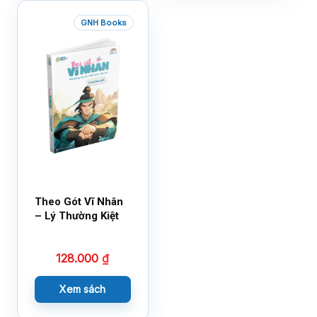
GNH Books
Theo Gót Vĩ Nhân
– Lý Thường Kiệt
128.000
₫
Xem sách