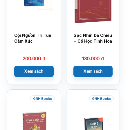
Cội Nguồn Trí Tuệ
Góc Nhìn Đa Chiều
Cảm Xúc
– Cổ Học Tinh Hoa
200.000
₫
130.000
₫
Xem sách
Xem sách
GNH Books
GNH Books