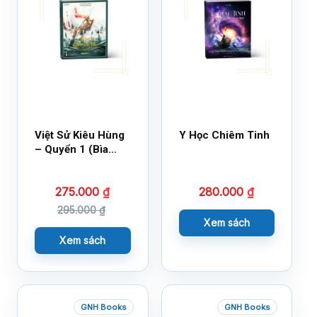
Việt Sử Kiêu Hùng
Y Học Chiêm Tinh
– Quyển 1 (Bìa
Cứng)
275.000
₫
280.000
₫
295.000
₫
Xem sách
Xem sách
GNH Books
GNH Books