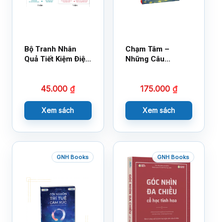
Bộ Tranh Nhân
Chạm Tâm –
Quả Tiết Kiệm Điện
Những Câu
Nước
Chuyện Lay Động
Lòng Người
45.000
₫
175.000
₫
Xem sách
Xem sách
GNH Books
GNH Books