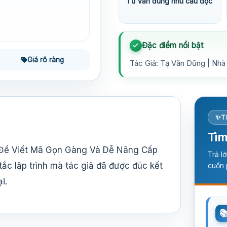
Tư vấn đúng nhu cầu đọc
Đặc điểm nổi bật
Giá rõ ràng
Tác Giả: Tạ Văn Dũng | Nhà 
T
Tìm
 Để Viết Mã Gọn Gàng Và Dễ Nâng Cấp
Trả l
ắc lập trình mà tác giả đã được đúc kết
cuốn 
i.