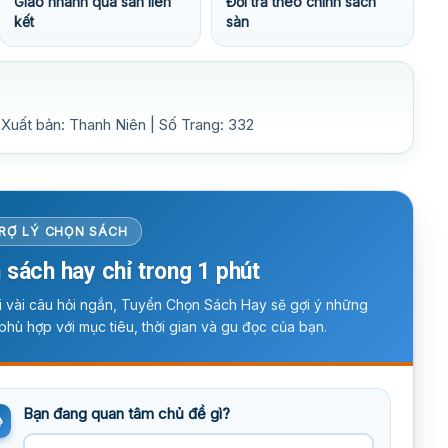
Giao nhanh qua sàn liên
Đổi trả theo chính sách
kết
sàn
Xuất bản: Thanh Niên | Số Trang: 332
RỢ LÝ CHỌN SÁCH
 sách hay chỉ trong 1 phút
ời vài câu hỏi ngắn, Tuyển Chọn Sách Hay sẽ gợi ý những
phù hợp với mục tiêu, thời gian và gu đọc của bạn.
Bạn đang quan tâm chủ đề gì?