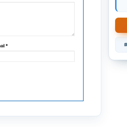
ail
*