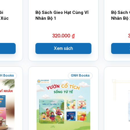
ôi
Bộ Sách Gieo Hạt Cùng Vĩ
Bộ Sách 
 Xúc
Nhân Bộ 1
Nhân Bộ 
320.000
₫
Xem sách
H Books
GNH Books