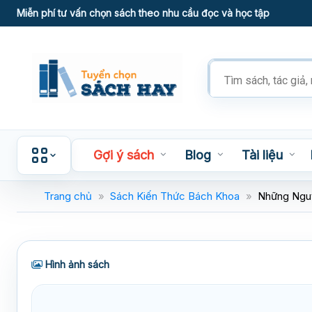
Skip
Miễn phí tư vấn chọn sách theo nhu cầu đọc và học tập
to
content
Tìm
kiếm
sản
phẩm
Gợi ý sách
Blog
Tài liệu
Trang chủ
»
Sách Kiến Thức Bách Khoa
»
Những Nguy
Hình ảnh sách