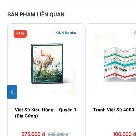
SẢN PHẨM LIÊN QUAN
GNH Books
-7%
Việt Sử Kiêu Hùng – Quyển 1
Tranh Việt Sử 4000
(Bìa Cứng)
275.000
₫
100.000
₫
295.000
₫