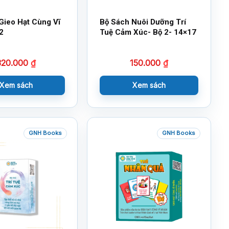
Gieo Hạt Cùng Vĩ
Bộ Sách Nuôi Dưỡng Trí
2
Tuệ Cảm Xúc- Bộ 2- 14×17
320.000
₫
150.000
₫
Xem sách
Xem sách
GNH Books
GNH Books