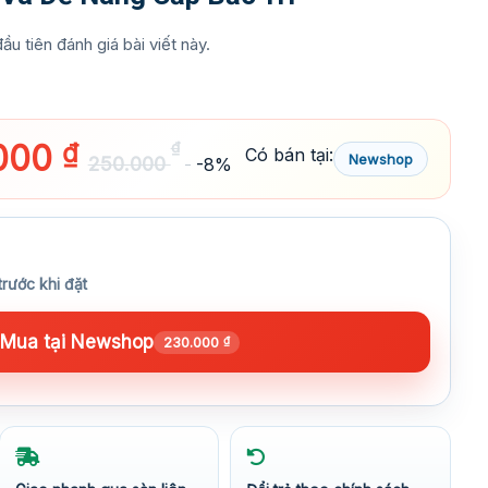
ầu tiên đánh giá bài viết này.
000
₫
₫
Có bán tại:
Newshop
250.000
-8%
trước khi đặt
Mua tại Newshop
230.000
₫