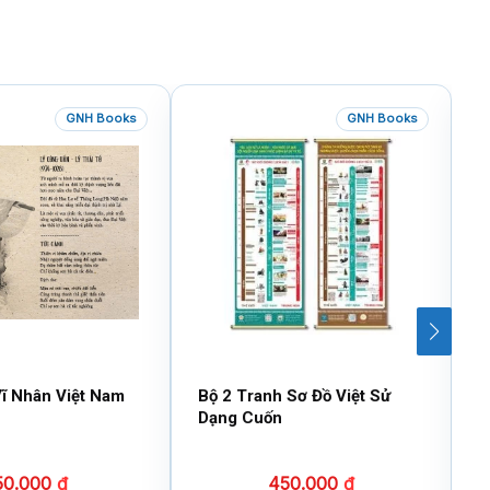
GNH Books
GNH Books
ĩ Nhân Việt Nam
Bộ 2 Tranh Sơ Đồ Việt Sử
V
Dạng Cuốn
(
50.000
₫
450.000
₫