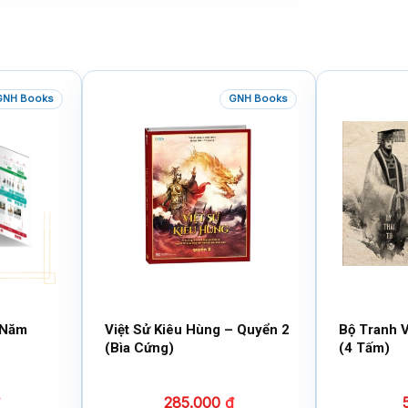
GNH Books
GNH Books
 Năm
Việt Sử Kiêu Hùng – Quyển 2
Bộ Tranh V
(Bìa Cứng)
(4 Tấm)
285.000
₫