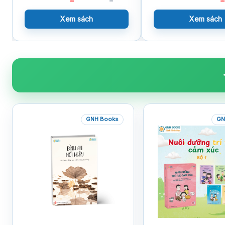
Xem sách
Xem sách
GNH Books
GN