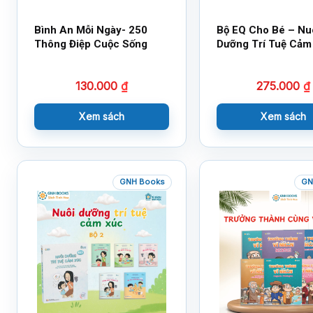
Bình An Mỗi Ngày- 250
Bộ EQ Cho Bé – Nu
Thông Điệp Cuộc Sống
Dưỡng Trí Tuệ Cảm
130.000
₫
275.000
₫
Xem sách
Xem sách
GNH Books
GN