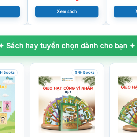
Xem sách
✦ Sách hay tuyển chọn dành cho bạn ✦
H Books
GNH Books