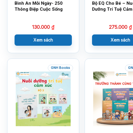
Bình An Mỗi Ngày- 250
Bộ EQ Cho Bé – Nu
Thông Điệp Cuộc Sống
Dưỡng Trí Tuệ Cảm
130.000
₫
275.000
₫
Xem sách
Xem sách
GNH Books
GN