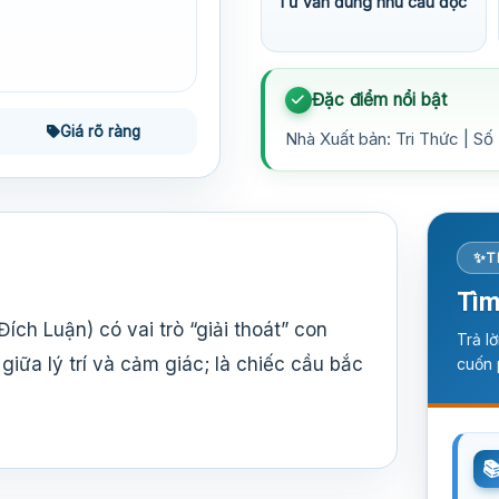
Tư vấn đúng nhu cầu đọc
Đặc điểm nổi bật
Giá rõ ràng
Nhà Xuất bản: Tri Thức | Số
T
Tìm
h Luận) có vai trò “giải thoát” con
Trả l
giữa lý trí và cảm giác; là chiếc cầu bắc
cuốn 