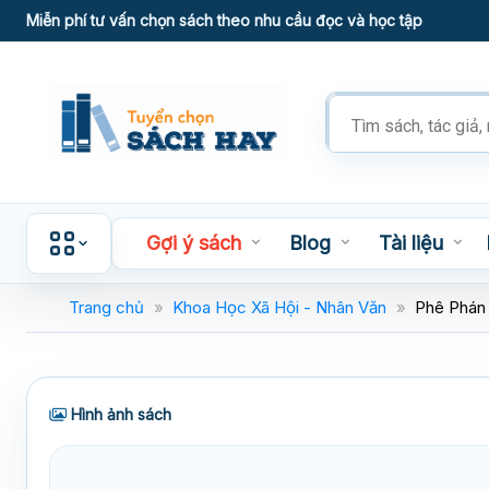
Skip
Miễn phí tư vấn chọn sách theo nhu cầu đọc và học tập
to
content
Tìm
kiếm
sản
phẩm
Gợi ý sách
Blog
Tài liệu
Trang chủ
»
Khoa Học Xã Hội - Nhân Văn
»
Phê Phán
Hình ảnh sách