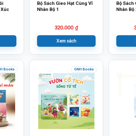
ôi
Bộ Sách Gieo Hạt Cùng Vĩ
Bộ Sách 
 Xúc
Nhân Bộ 1
Nhân Bộ 
320.000
₫
Xem sách
H Books
GNH Books