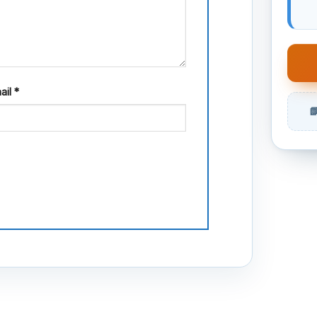
ail
*