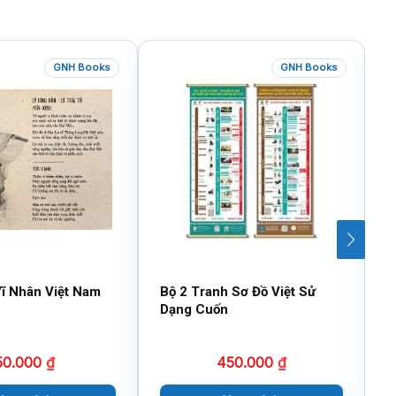
GNH Books
GNH Books
ĩ Nhân Việt Nam
Bộ 2 Tranh Sơ Đồ Việt Sử
V
Dạng Cuốn
(
50.000
₫
450.000
₫