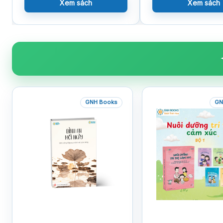
Xem sách
Xem sách
GNH Books
GN