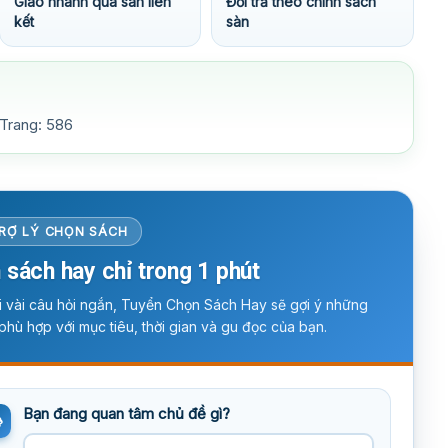
Giao nhanh qua sàn liên
Đổi trả theo chính sách
kết
sàn
 Trang: 586
RỢ LÝ CHỌN SÁCH
 sách hay chỉ trong 1 phút
ời vài câu hỏi ngắn, Tuyển Chọn Sách Hay sẽ gợi ý những
phù hợp với mục tiêu, thời gian và gu đọc của bạn.
Bạn đang quan tâm chủ đề gì?