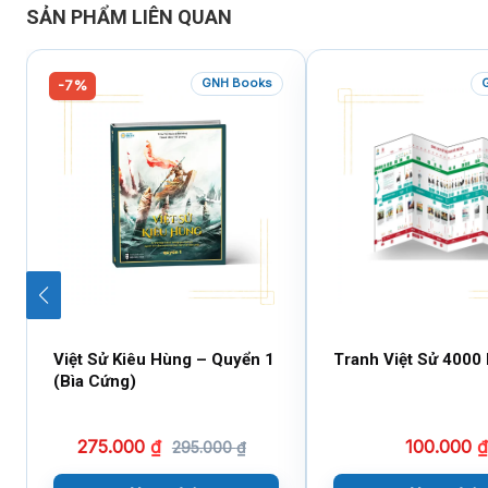
SẢN PHẨM LIÊN QUAN
GNH Books
-7%
Việt Sử Kiêu Hùng – Quyển 1
Tranh Việt Sử 4000
(Bìa Cứng)
275.000
₫
100.000
₫
295.000
₫