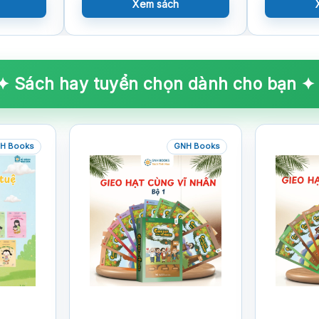
Xem sách
✦ Sách hay tuyển chọn dành cho bạn ✦
H Books
GNH Books