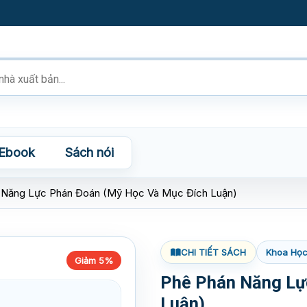
Ebook
Sách nói
 Năng Lực Phán Đoán (Mỹ Học Và Mục Đích Luận)
CHI TIẾT SÁCH
Khoa Học
Giảm 5%
Phê Phán Năng Lự
Luận)