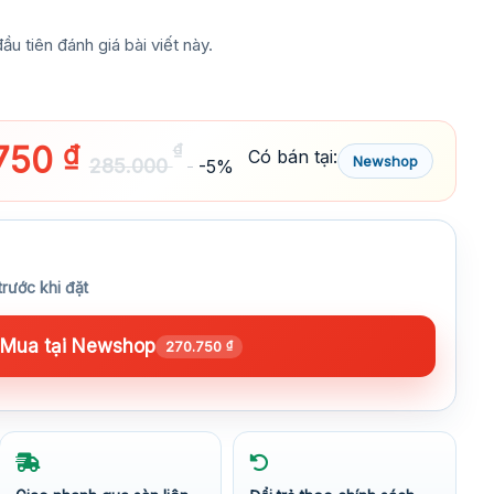
ầu tiên đánh giá bài viết này.
750
₫
₫
Có bán tại:
Newshop
285.000
-5%
trước khi đặt
Mua tại Newshop
270.750
₫