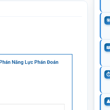
ê Phán Năng Lực Phán Đoán