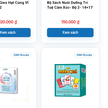
Gieo Hạt Cùng Vĩ
Bộ Sách Nuôi Dưỡng Trí
2
Tuệ Cảm Xúc- Bộ 2- 14×17
320.000
₫
150.000
₫
Xem sách
Xem sách
GNH Books
GNH Books