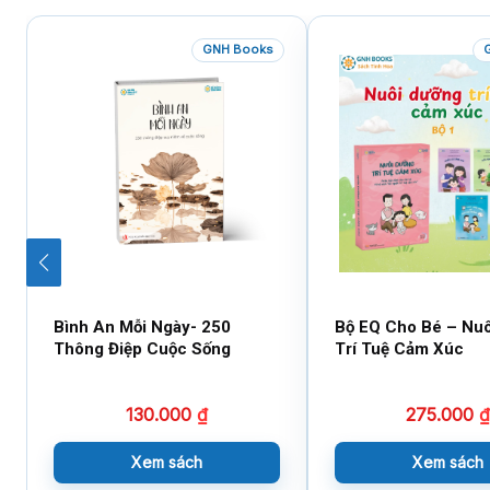
GNH Books
Bình An Mỗi Ngày- 250
Bộ EQ Cho Bé – Nu
Thông Điệp Cuộc Sống
Trí Tuệ Cảm Xúc
130.000
₫
275.000
₫
Xem sách
Xem sách