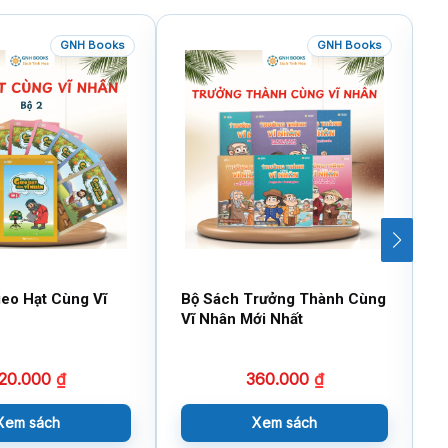
GNH Books
GNH Books
ieo Hạt Cùng Vĩ
Bộ Sách Trưởng Thành Cùng
B
Vĩ Nhân Mới Nhất
T
20.000
₫
360.000
₫
Xem sách
Xem sách