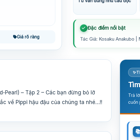
Tư vấn đúng nhu cầu đọc
Đặc điểm nổi bật
Giá rõ ràng
Tác Giả: Kosaku Anakubo | 
T
Tìm
-Pearl) – Tập 2 – Các bạn đừng bỏ lỡ
Trả l
ắc về Pippi hậu đậu của chúng ta nhé…!!
cuốn 