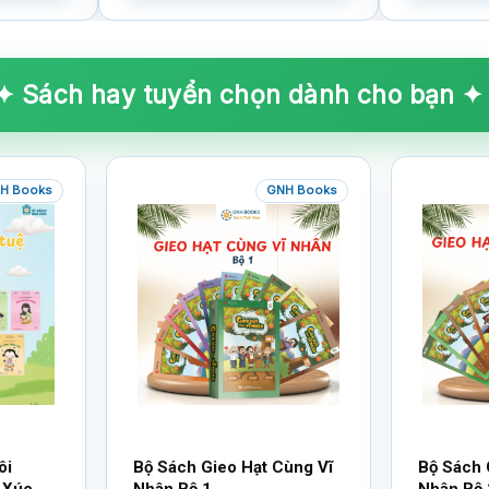
✦ Sách hay tuyển chọn dành cho bạn ✦
H Books
GNH Books
ôi
Bộ Sách Gieo Hạt Cùng Vĩ
Bộ Sách 
 Xúc
Nhân Bộ 1
Nhân Bộ 