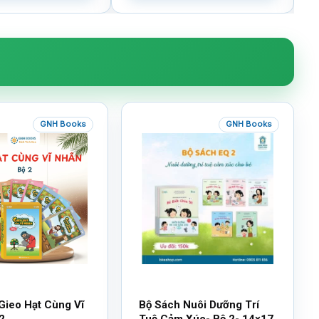
GNH Books
GNH Books
Gieo Hạt Cùng Vĩ
Bộ Sách Nuôi Dưỡng Trí
2
Tuệ Cảm Xúc- Bộ 2- 14×17