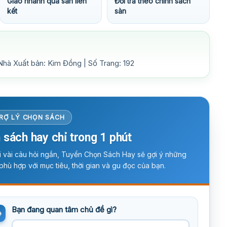
Giao nhanh qua sàn liên
Đổi trả theo chính sách
kết
sàn
Nhà Xuất bản: Kim Đồng | Số Trang: 192
RỢ LÝ CHỌN SÁCH
 sách hay chỉ trong 1 phút
ời vài câu hỏi ngắn, Tuyển Chọn Sách Hay sẽ gợi ý những
phù hợp với mục tiêu, thời gian và gu đọc của bạn.
Bạn đang quan tâm chủ đề gì?