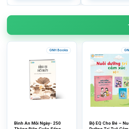
GNH Books
GN
Bình An Mỗi Ngày- 250
Bộ EQ Cho Bé – Nu
Thông Điệp Cuộc Sống
Dưỡng Trí Tuệ Cảm