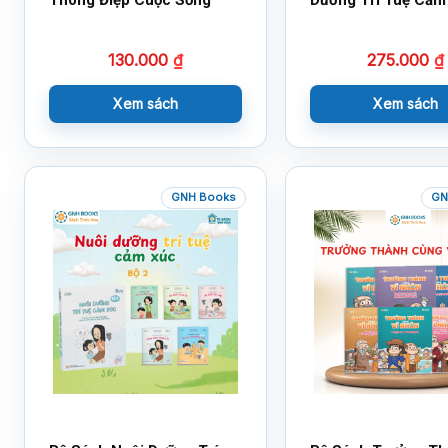
130.000
₫
275.000
₫
Xem sách
Xem sách
GNH Books
GN