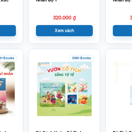
320.000
₫
Xem sách
H Books
GNH Books