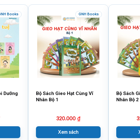
GNH Books
GNH Books
ôi Dưỡng
Bộ Sách Gieo Hạt Cùng Vĩ
Bộ Sách G
Nhân Bộ 1
Nhân Bộ 2
320.000
₫
3
Xem sách