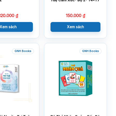
320.000
₫
150.000
₫
Xem sách
Xem sách
GNH Books
GNH Books