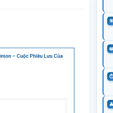
kémon – Cuộc Phiêu Lưu Của