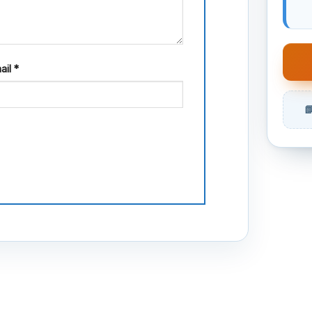
ail
*