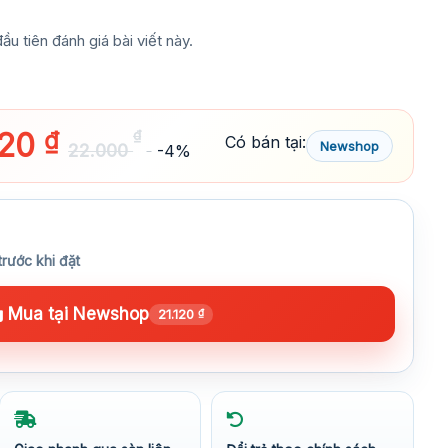
ầu tiên đánh giá bài viết này.
120
₫
₫
Có bán tại:
Newshop
22.000
-4%
trước khi đặt
Mua tại Newshop
21.120
₫