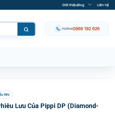
Giới thiệu
Blog
Liên hệ
0969 192 626
Hotline
ếu Nhi
hiêu Lưu Của Pippi DP (Diamond-