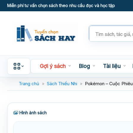
Skip
Miễn phí tư vấn chọn sách theo nhu cầu đọc và học tập
to
content
Tìm
kiếm
sản
phẩm
Gợi ý sách
Blog
Tài liệu
Trang chủ
»
Sách Thiếu Nhi
»
Pokémon – Cuộc Phiêu 
Hình ảnh sách