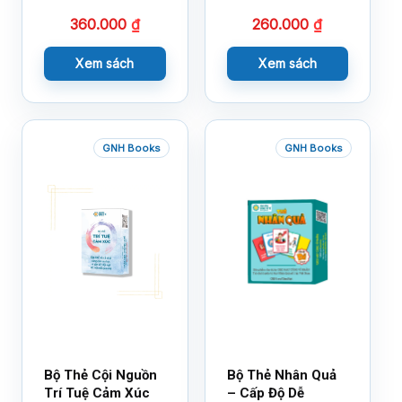
360.000
₫
260.000
₫
Xem sách
Xem sách
GNH Books
GNH Books
Bộ Thẻ Cội Nguồn
Bộ Thẻ Nhân Quả
Trí Tuệ Cảm Xúc
– Cấp Độ Dễ