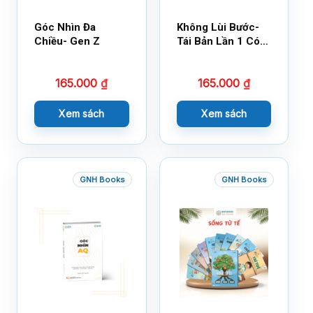
Góc Nhìn Đa
Không Lùi Bước-
Chiều- Gen Z
Tái Bản Lần 1 Có
Bổ Sung
165.000
₫
165.000
₫
Xem sách
Xem sách
GNH Books
GNH Books