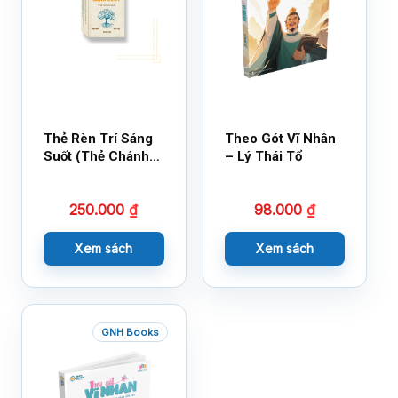
Thẻ Rèn Trí Sáng
Theo Gót Vĩ Nhân
Suốt (Thẻ Chánh
– Lý Thái Tổ
Kiến)
250.000
₫
98.000
₫
Xem sách
Xem sách
GNH Books