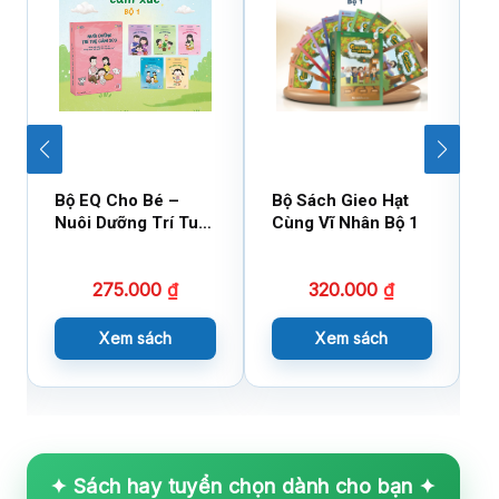
Bộ EQ Cho Bé –
Bộ Sách Gieo Hạt
B
Nuôi Dưỡng Trí Tuệ
Cùng Vĩ Nhân Bộ 1
C
Cảm Xúc
275.000
₫
320.000
₫
Xem sách
Xem sách
✦ Sách hay tuyển chọn dành cho bạn ✦