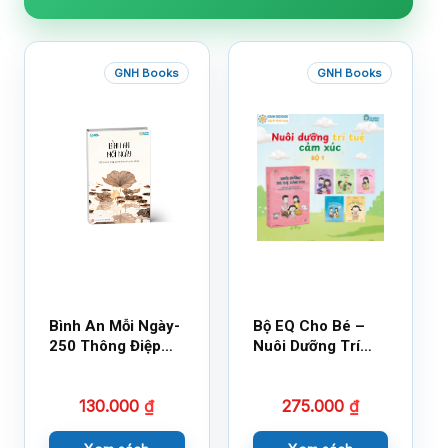
GNH Books
GNH Books
Bình An Mỗi Ngày-
Bộ EQ Cho Bé –
250 Thông Điệp
Nuôi Dưỡng Trí
Cuộc Sống
Tuệ Cảm Xúc
130.000
₫
275.000
₫