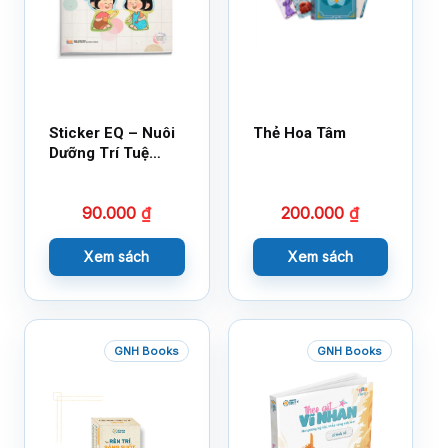
Sticker EQ – Nuôi
Thẻ Hoa Tâm
Dưỡng Trí Tuệ
Cảm Xúc – Làm
Bạn Với Cảm Xúc
90.000
₫
200.000
₫
Cùng 150 Sticker
Thần Kỳ
Xem sách
Xem sách
GNH Books
GNH Books