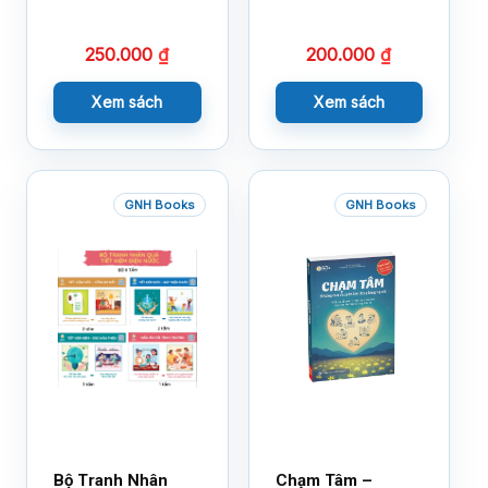
250.000
₫
200.000
₫
Xem sách
Xem sách
GNH Books
GNH Books
Bộ Tranh Nhân
Chạm Tâm –