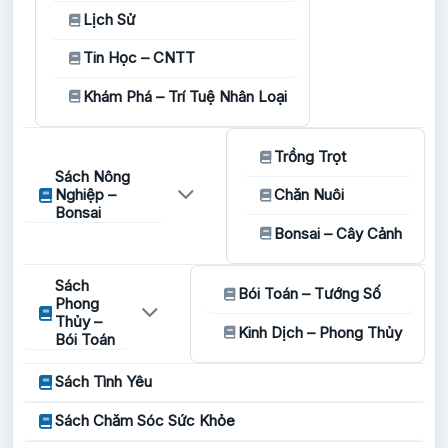
Lịch Sử
Tin Học – CNTT
Khám Phá – Trí Tuệ Nhân Loại
Trồng Trọt
Sách Nông
Nghiệp –
Chăn Nuôi
Bonsai
Bonsai – Cây Cảnh
Sách
Bói Toán – Tướng Số
Phong
Thủy –
Kinh Dịch – Phong Thủy
Bói Toán
Sách Tình Yêu
Sách Chăm Sóc Sức Khỏe