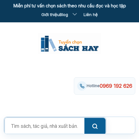
Skip
Miễn phí tư vấn chọn sách theo nhu cầu đọc và học tập
to
Giới thiệu
Blog
Liên hệ
content
0969 192 626
Hotline
Tìm
kiếm
sản
phẩm