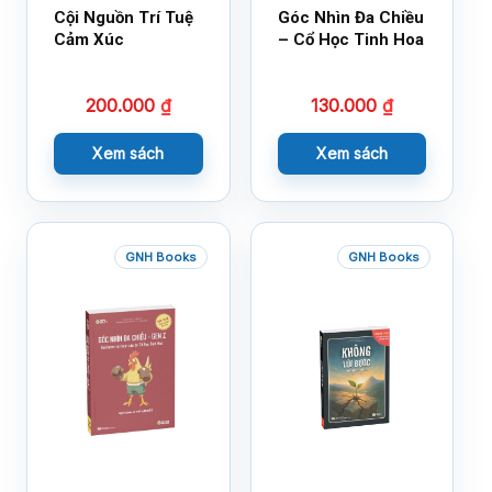
Cội Nguồn Trí Tuệ
Góc Nhìn Đa Chiều
Cảm Xúc
– Cổ Học Tinh Hoa
200.000
₫
130.000
₫
Xem sách
Xem sách
GNH Books
GNH Books