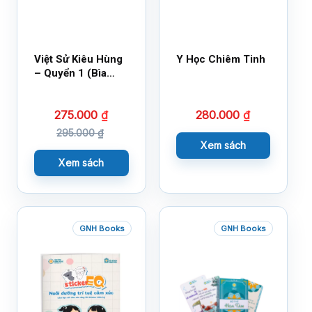
Việt Sử Kiêu Hùng
Y Học Chiêm Tinh
– Quyển 1 (Bìa
Cứng)
275.000
₫
280.000
₫
295.000
₫
Xem sách
Xem sách
GNH Books
GNH Books