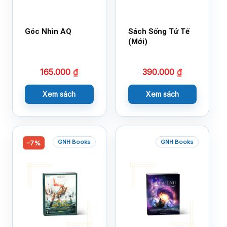
Góc Nhìn AQ
Sách Sống Tử Tế
(Mới)
165.000
₫
390.000
₫
Xem sách
Xem sách
GNH Books
GNH Books
-7%