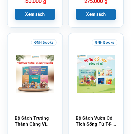
150.000
₫
275.000
₫
Xem sách
Xem sách
GNH Books
GNH Books
Bộ Sách Trưởng
Bộ Sách Vườn Cổ
Thành Cùng Vĩ
Tích Sống Tử Tế-
Nhân Mới Nhất
Bộ 1