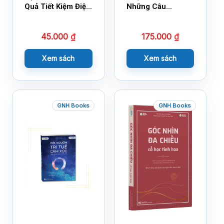
Quả Tiết Kiệm Điện
Những Câu
Nước
Chuyện Lay Động
Lòng Người
45.000
₫
175.000
₫
Xem sách
Xem sách
GNH Books
GNH Books