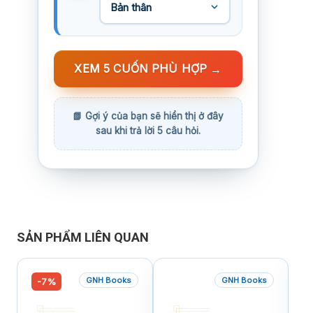
XEM 5 CUỐN PHÙ HỢP
→
SẢN PHẨM LIÊN QUAN
GNH Books
GNH Books
-7%