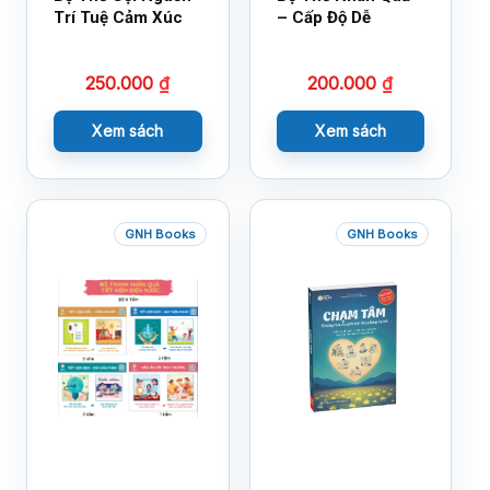
Trí Tuệ Cảm Xúc
– Cấp Độ Dễ
250.000
₫
200.000
₫
Xem sách
Xem sách
GNH Books
GNH Books