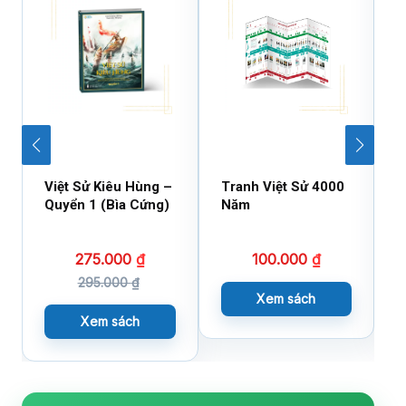
Việt Sử Kiêu Hùng –
Tranh Việt Sử 4000
V
Quyển 1 (Bìa Cứng)
Năm
Q
275.000
₫
100.000
₫
295.000
₫
Xem sách
Xem sách