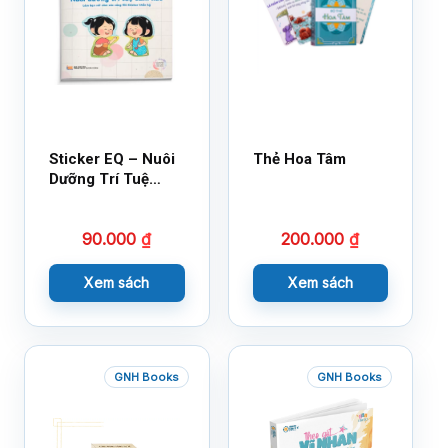
Sticker EQ – Nuôi
Thẻ Hoa Tâm
Dưỡng Trí Tuệ
Cảm Xúc – Làm
Bạn Với Cảm Xúc
90.000
₫
200.000
₫
Cùng 150 Sticker
Thần Kỳ
Xem sách
Xem sách
GNH Books
GNH Books