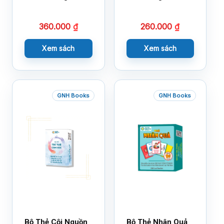
Nhân Mới Nhất
Bộ 1
360.000
₫
260.000
₫
Xem sách
Xem sách
GNH Books
GNH Books
Bộ Thẻ Cội Nguồn
Bộ Thẻ Nhân Quả