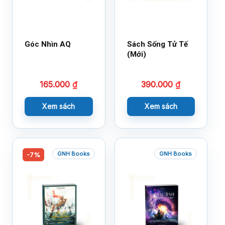
Góc Nhìn AQ
Sách Sống Tử Tế
(Mới)
165.000
₫
390.000
₫
Xem sách
Xem sách
GNH Books
GNH Books
-7%