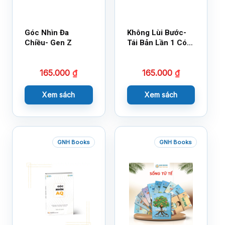
Góc Nhìn Đa
Không Lùi Bước-
Chiều- Gen Z
Tái Bản Lần 1 Có
Bổ Sung
165.000
₫
165.000
₫
Xem sách
Xem sách
GNH Books
GNH Books