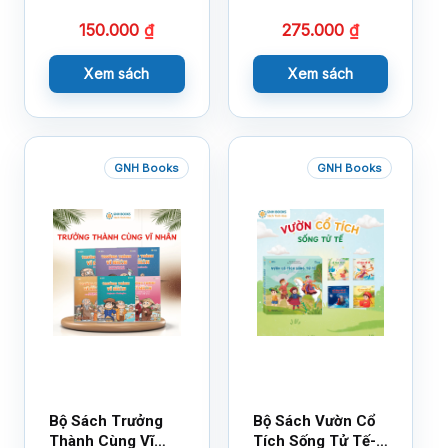
14×17
18×21
150.000
₫
275.000
₫
Xem sách
Xem sách
GNH Books
GNH Books
Bộ Sách Trưởng
Bộ Sách Vườn Cổ
Thành Cùng Vĩ
Tích Sống Tử Tế-