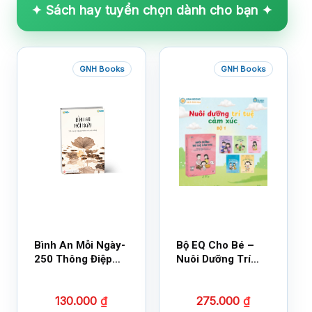
✦ Sách hay tuyển chọn dành cho bạn ✦
GNH Books
GNH Books
Bình An Mỗi Ngày-
Bộ EQ Cho Bé –
250 Thông Điệp
Nuôi Dưỡng Trí
Cuộc Sống
Tuệ Cảm Xúc
130.000
₫
275.000
₫