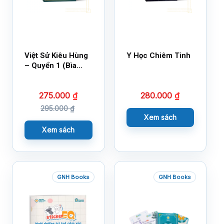
Việt Sử Kiêu Hùng
Y Học Chiêm Tinh
– Quyển 1 (Bìa
Cứng)
275.000
₫
280.000
₫
295.000
₫
Xem sách
Xem sách
GNH Books
GNH Books