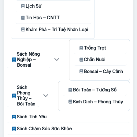
Lịch Sử
Tin Học – CNTT
Khám Phá – Trí Tuệ Nhân Loại
Trồng Trọt
Sách Nông
Nghiệp –
Chăn Nuôi
Bonsai
Bonsai – Cây Cảnh
Sách
Bói Toán – Tướng Số
Phong
Thủy –
Kinh Dịch – Phong Thủy
Bói Toán
Sách Tình Yêu
Sách Chăm Sóc Sức Khỏe