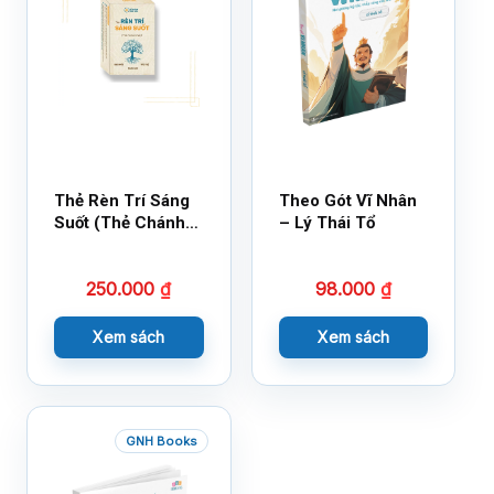
Thẻ Rèn Trí Sáng
Theo Gót Vĩ Nhân
Suốt (Thẻ Chánh
– Lý Thái Tổ
Kiến)
250.000
₫
98.000
₫
Xem sách
Xem sách
GNH Books