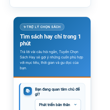
TRỢ LÝ CHỌN SÁCH
Tìm sách hay chỉ trong 1
phút
Trả lời vài câu hỏi ngắn, Tuyển Chọn
Sách Hay sẽ gợi ý những cuốn phù hợp
với mục tiêu, thời gian và gu đọc của
bạn.
Bạn đang quan tâm chủ đề
gì?