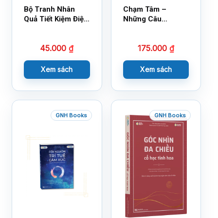
Bộ Tranh Nhân
Chạm Tâm –
Quả Tiết Kiệm Điện
Những Câu
Nước
Chuyện Lay Động
Lòng Người
45.000
₫
175.000
₫
Xem sách
Xem sách
GNH Books
GNH Books