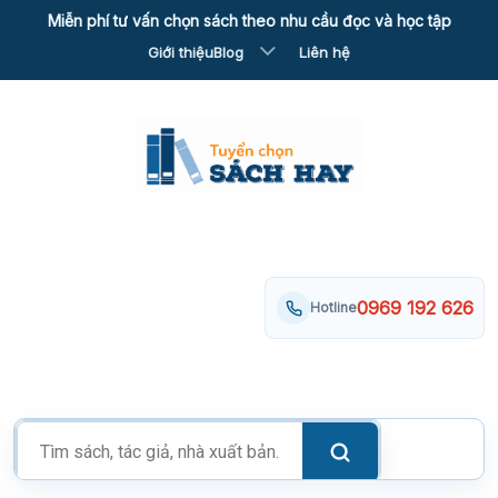
Skip
Miễn phí tư vấn chọn sách theo nhu cầu đọc và học tập
to
Giới thiệu
Blog
Liên hệ
content
0969 192 626
Hotline
Tìm
kiếm
sản
phẩm