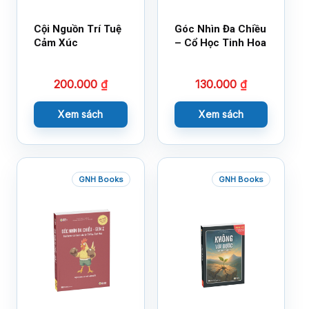
Cội Nguồn Trí Tuệ
Góc Nhìn Đa Chiều
Cảm Xúc
– Cổ Học Tinh Hoa
200.000
₫
130.000
₫
Xem sách
Xem sách
GNH Books
GNH Books