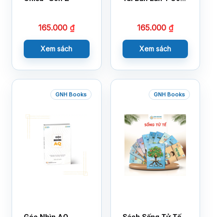
Bổ Sung
165.000
₫
165.000
₫
Xem sách
Xem sách
GNH Books
GNH Books