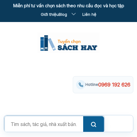
Skip
Miễn phí tư vấn chọn sách theo nhu cầu đọc và học tập
to
Giới thiệu
Blog
Liên hệ
content
0969 192 626
Hotline
Tìm
kiếm
sản
phẩm