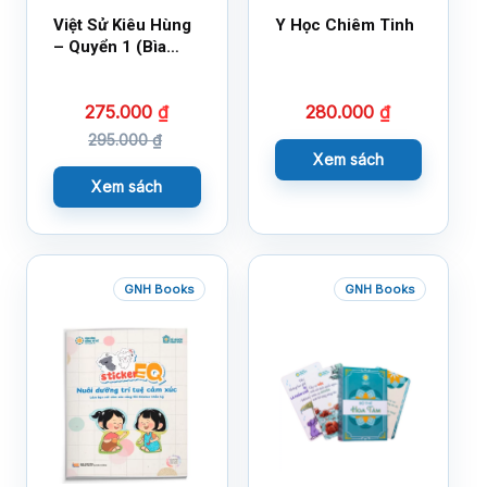
Việt Sử Kiêu Hùng
Y Học Chiêm Tinh
– Quyển 1 (Bìa
Cứng)
275.000
₫
280.000
₫
295.000
₫
Xem sách
Xem sách
GNH Books
GNH Books