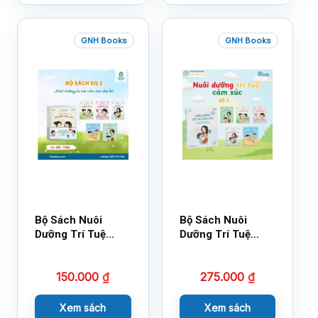
GNH Books
GNH Books
Bộ Sách Nuôi
Bộ Sách Nuôi
Dưỡng Trí Tuệ
Dưỡng Trí Tuệ
Cảm Xúc- Bộ 2-
Cảm Xúc Bộ 2 –
14×17
18×21
150.000
₫
275.000
₫
Xem sách
Xem sách