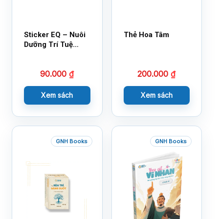
Sticker EQ – Nuôi
Thẻ Hoa Tâm
Dưỡng Trí Tuệ
Cảm Xúc – Làm
Bạn Với Cảm Xúc
90.000
₫
200.000
₫
Cùng 150 Sticker
Thần Kỳ
Xem sách
Xem sách
GNH Books
GNH Books