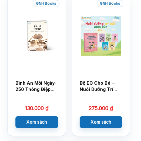
GNH Books
GNH Books
Bình An Mỗi Ngày-
Bộ EQ Cho Bé –
250 Thông Điệp
Nuôi Dưỡng Trí
Cuộc Sống
Tuệ Cảm Xúc
130.000
₫
275.000
₫
Xem sách
Xem sách