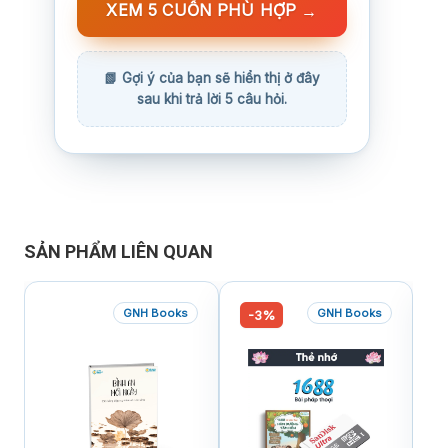
XEM 5 CUỐN PHÙ HỢP
→
SẢN PHẨM LIÊN QUAN
GNH Books
GNH Books
-3%