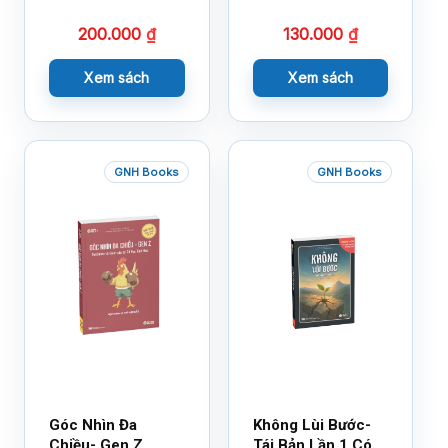
200.000
₫
130.000
₫
Xem sách
Xem sách
GNH Books
GNH Books
Góc Nhìn Đa
Không Lùi Bước-
Chiều- Gen Z
Tái Bản Lần 1 Có