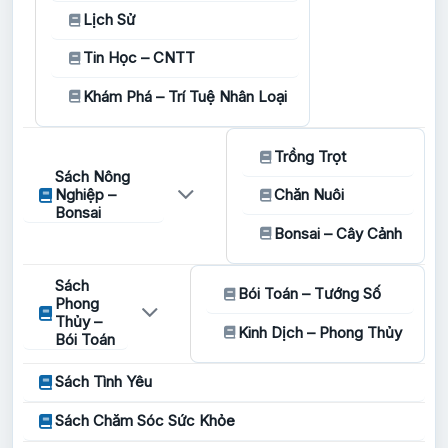
Lịch Sử
Tin Học – CNTT
Khám Phá – Trí Tuệ Nhân Loại
Trồng Trọt
Sách Nông
Nghiệp –
Chăn Nuôi
Bonsai
Bonsai – Cây Cảnh
Sách
Bói Toán – Tướng Số
Phong
Thủy –
Kinh Dịch – Phong Thủy
Bói Toán
Sách Tình Yêu
Sách Chăm Sóc Sức Khỏe