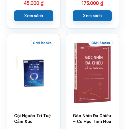
45.000
₫
175.000
₫
Xem sách
Xem sách
GNH Books
GNH Books
Cội Nguồn Trí Tuệ
Góc Nhìn Đa Chiều
Cảm Xúc
– Cổ Học Tinh Hoa