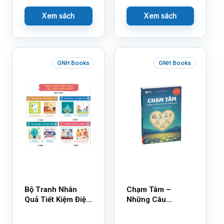
Xem sách
Xem sách
GNH Books
GNH Books
Bộ Tranh Nhân
Chạm Tâm –
Quả Tiết Kiệm Điện
Những Câu
Nước
Chuyện Lay Động
Lòng Người