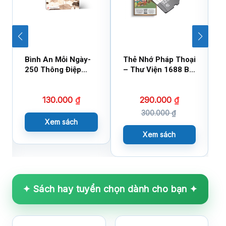
Bình An Mỗi Ngày-
Thẻ Nhớ Pháp Thoại
U
250 Thông Điệp
– Thư Viện 1688 Bài
C
Cuộc Sống
Hàm Dưỡng Tâm
N
Hồn (Cái)
T
130.000
₫
290.000
₫
300.000
₫
Xem sách
Xem sách
✦ Sách hay tuyển chọn dành cho bạn ✦