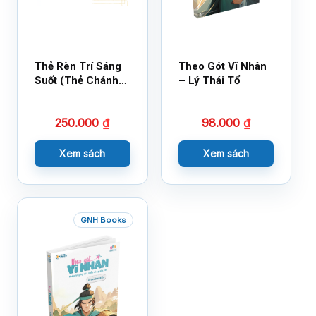
Thẻ Rèn Trí Sáng
Theo Gót Vĩ Nhân
Suốt (Thẻ Chánh
– Lý Thái Tổ
Kiến)
250.000
₫
98.000
₫
Xem sách
Xem sách
GNH Books