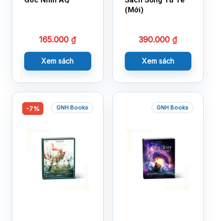
Góc Nhìn AQ
Sách Sống Tử Tế
(Mới)
165.000
₫
390.000
₫
Xem sách
Xem sách
GNH Books
GNH Books
-7%