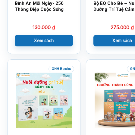
Bình An Mỗi Ngày- 250
Bộ EQ Cho Bé – Nu
Thông Điệp Cuộc Sống
Dưỡng Trí Tuệ Cảm
130.000
₫
275.000
₫
Xem sách
Xem sách
GNH Books
GN