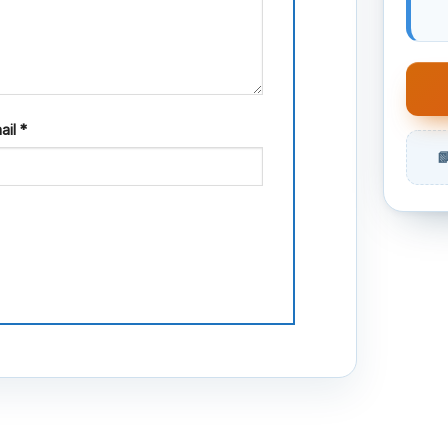
ail
*