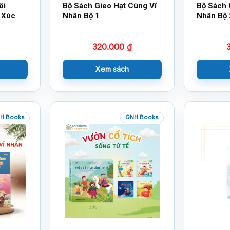
ôi
Bộ Sách Gieo Hạt Cùng Vĩ
Bộ Sách 
 Xúc
Nhân Bộ 1
Nhân Bộ 
320.000
₫
Xem sách
H Books
GNH Books