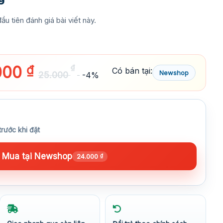
ầu tiên đánh giá bài viết này.
000
₫
₫
Có bán tại:
Newshop
25.000
-4%
trước khi đặt
Mua tại Newshop
24.000
₫