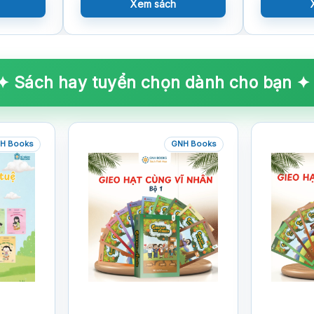
Xem sách
✦ Sách hay tuyển chọn dành cho bạn ✦
H Books
GNH Books