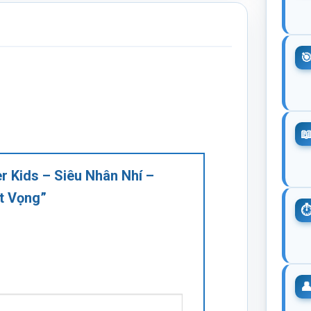
er Kids – Siêu Nhân Nhí –
ất Vọng”