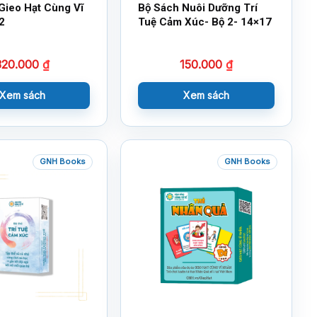
Gieo Hạt Cùng Vĩ
Bộ Sách Nuôi Dưỡng Trí
2
Tuệ Cảm Xúc- Bộ 2- 14×17
320.000
₫
150.000
₫
Xem sách
Xem sách
GNH Books
GNH Books