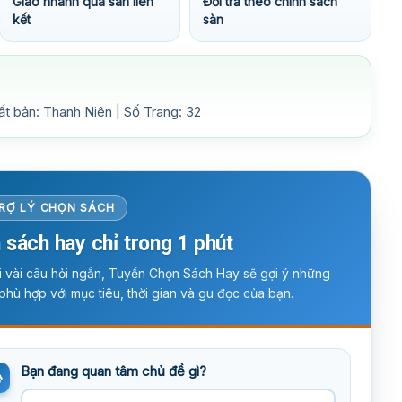
Giao nhanh qua sàn liên
Đổi trả theo chính sách
kết
sàn
ất bản: Thanh Niên | Số Trang: 32
RỢ LÝ CHỌN SÁCH
 sách hay chỉ trong 1 phút
ời vài câu hỏi ngắn, Tuyển Chọn Sách Hay sẽ gợi ý những
phù hợp với mục tiêu, thời gian và gu đọc của bạn.
Bạn đang quan tâm chủ đề gì?