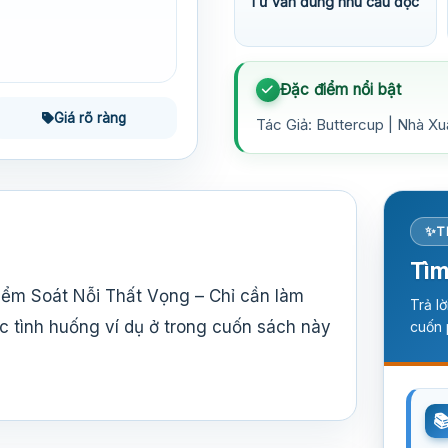
Tư vấn đúng nhu cầu đọc
Đặc điểm nổi bật
Giá rõ ràng
Tác Giả: Buttercup | Nhà Xu
T
Tìm
Kiểm Soát Nỗi Thất Vọng – Chỉ cần làm
Trả l
c tình huống ví dụ ở trong cuốn sách này
cuốn 