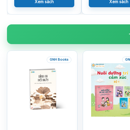
Xem sách
Xem sách
GNH Books
GN