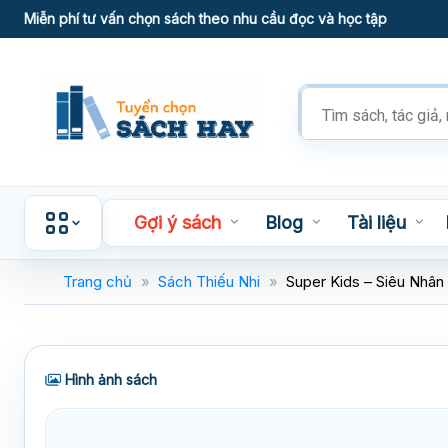
Skip
Miễn phí tư vấn chọn sách theo nhu cầu đọc và học tập
to
content
Tìm
kiếm
sản
phẩm
Gợi ý sách
Blog
Tài liệu
Trang chủ
»
Sách Thiếu Nhi
»
Super Kids – Siêu Nhân 
Hình ảnh sách