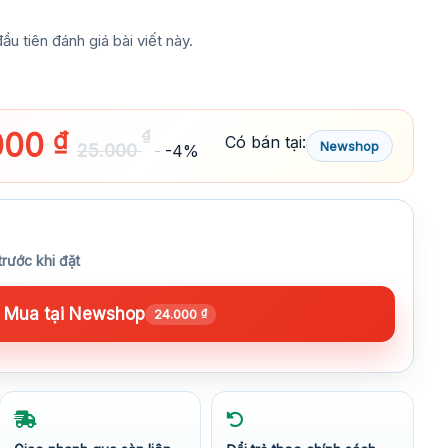
ầu tiên đánh giá bài viết này.
000
₫
₫
Có bán tại:
Newshop
25.000
-4%
trước khi đặt
Mua tại Newshop
24.000
₫