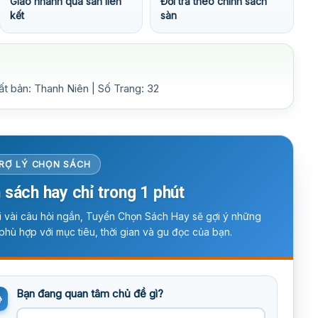
Giao nhanh qua sàn liên
Đổi trả theo chính sách
kết
sàn
ất bản: Thanh Niên | Số Trang: 32
RỢ LÝ CHỌN SÁCH
 sách hay chỉ trong 1 phút
ời vài câu hỏi ngắn, Tuyển Chọn Sách Hay sẽ gợi ý những
phù hợp với mục tiêu, thời gian và gu đọc của bạn.
Bạn đang quan tâm chủ đề gì?