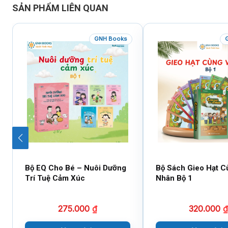
SẢN PHẨM LIÊN QUAN
GNH Books
Bộ EQ Cho Bé – Nuôi Dưỡng
Bộ Sách Gieo Hạt C
Trí Tuệ Cảm Xúc
Nhân Bộ 1
275.000
₫
320.000
₫