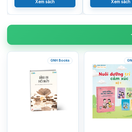
Xem sách
Xem sách
GNH Books
GN