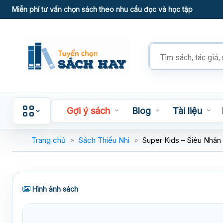
Skip
Miễn phí tư vấn chọn sách theo nhu cầu đọc và học tập
to
content
Tìm
kiếm
sản
phẩm
Gợi ý sách
Blog
Tài liệu
Trang chủ
»
Sách Thiếu Nhi
»
Super Kids – Siêu Nhân
Hình ảnh sách