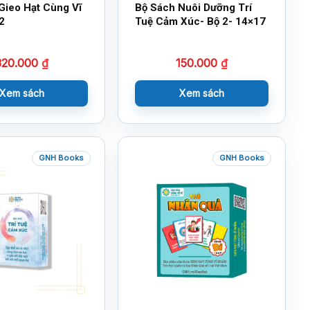
Gieo Hạt Cùng Vĩ
Bộ Sách Nuôi Dưỡng Trí
2
Tuệ Cảm Xúc- Bộ 2- 14×17
320.000
₫
150.000
₫
Xem sách
Xem sách
GNH Books
GNH Books