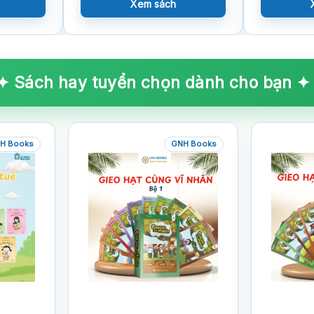
Xem sách
✦ Sách hay tuyển chọn dành cho bạn ✦
H Books
GNH Books