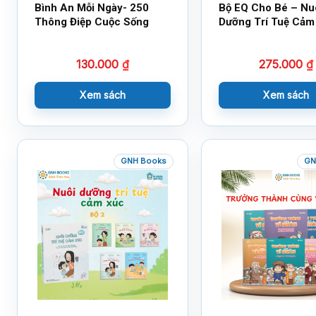
Bình An Mỗi Ngày- 250
Bộ EQ Cho Bé – Nu
Thông Điệp Cuộc Sống
Dưỡng Trí Tuệ Cảm
130.000
₫
275.000
₫
Xem sách
Xem sách
GNH Books
GN