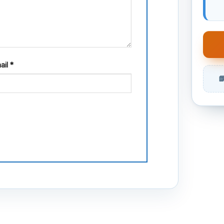
ail
*