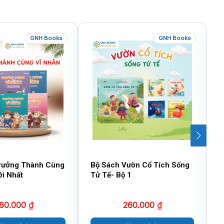
GNH Books
GNH Books
rưởng Thành Cùng
Bộ Sách Vườn Cổ Tích Sống
T
ới Nhất
Tử Tế- Bộ 1
T
60.000
₫
260.000
₫