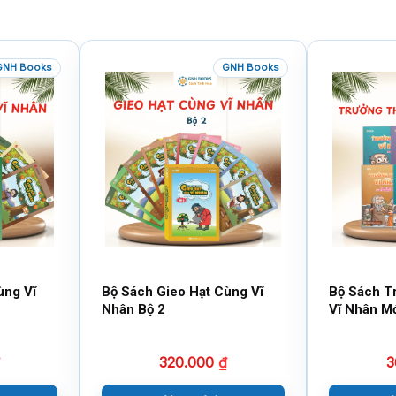
GNH Books
GNH Books
ùng Vĩ
Bộ Sách Gieo Hạt Cùng Vĩ
Bộ Sách T
Nhân Bộ 2
Vĩ Nhân M
320.000
₫
3