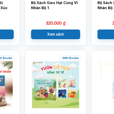
ôi
Bộ Sách Gieo Hạt Cùng Vĩ
Bộ Sách 
 Xúc
Nhân Bộ 1
Nhân Bộ 
320.000
₫
Xem sách
H Books
GNH Books