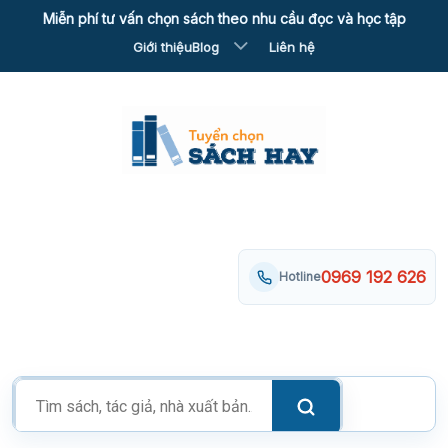
Skip
Miễn phí tư vấn chọn sách theo nhu cầu đọc và học tập
to
Giới thiệu
Blog
Liên hệ
content
0969 192 626
Hotline
Tìm
kiếm
sản
phẩm