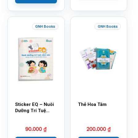
GNH Books
GNH Books
Sticker EQ – Nuôi
Thẻ Hoa Tâm
Dưỡng Trí Tuệ
Cảm Xúc – Làm
Bạn Với Cảm Xúc
90.000
₫
200.000
₫
Cùng 150 Sticker
Thần Kỳ