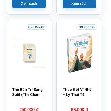
Xem sách
Xem sách
GNH Books
GNH Books
Thẻ Rèn Trí Sáng
Theo Gót Vĩ Nhân
Suốt (Thẻ Chánh
– Lý Thái Tổ
Kiến)
250.000
₫
98.000
₫