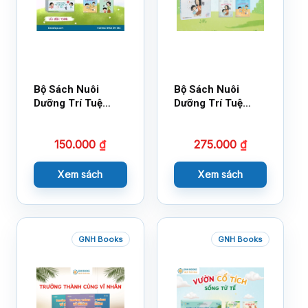
Bộ Sách Nuôi
Bộ Sách Nuôi
Dưỡng Trí Tuệ
Dưỡng Trí Tuệ
Cảm Xúc- Bộ 2-
Cảm Xúc Bộ 2 –
14×17
18×21
150.000
₫
275.000
₫
Xem sách
Xem sách
GNH Books
GNH Books