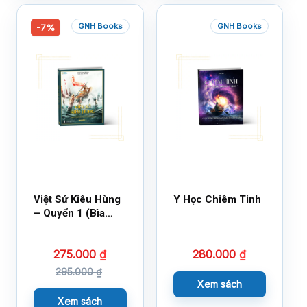
GNH Books
GNH Books
-7%
Việt Sử Kiêu Hùng
Y Học Chiêm Tinh
– Quyển 1 (Bìa
Cứng)
275.000
₫
280.000
₫
295.000
₫
Xem sách
Xem sách