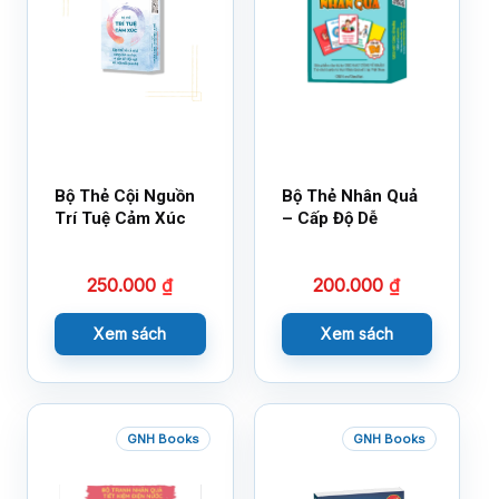
Bộ Thẻ Cội Nguồn
Bộ Thẻ Nhân Quả
Trí Tuệ Cảm Xúc
– Cấp Độ Dễ
250.000
₫
200.000
₫
Xem sách
Xem sách
GNH Books
GNH Books