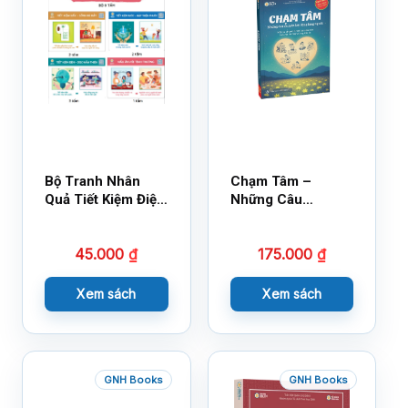
Bộ Tranh Nhân
Chạm Tâm –
Quả Tiết Kiệm Điện
Những Câu
Nước
Chuyện Lay Động
Lòng Người
45.000
₫
175.000
₫
Xem sách
Xem sách
GNH Books
GNH Books