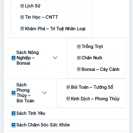
Lịch Sử
Tin Học – CNTT
Khám Phá – Trí Tuệ Nhân Loại
Trồng Trọt
Sách Nông
Nghiệp –
Chăn Nuôi
Bonsai
Bonsai – Cây Cảnh
Sách
Bói Toán – Tướng Số
Phong
Thủy –
Kinh Dịch – Phong Thủy
Bói Toán
Sách Tình Yêu
Sách Chăm Sóc Sức Khỏe