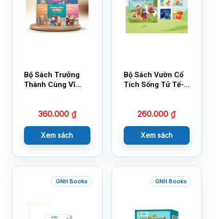
Bộ Sách Trưởng
Bộ Sách Vườn Cổ
Thành Cùng Vĩ
Tích Sống Tử Tế-
Nhân Mới Nhất
Bộ 1
360.000
₫
260.000
₫
Xem sách
Xem sách
GNH Books
GNH Books