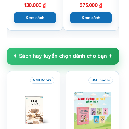
130.000
₫
275.000
₫
Xem sách
Xem sách
✦ Sách hay tuyển chọn dành cho bạn ✦
GNH Books
GNH Books