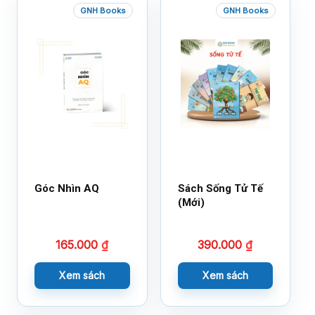
GNH Books
GNH Books
Góc Nhìn AQ
Sách Sống Tử Tế
(Mới)
165.000
₫
390.000
₫
Xem sách
Xem sách