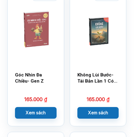
Góc Nhìn Đa
Không Lùi Bước-
Chiều- Gen Z
Tái Bản Lần 1 Có
Bổ Sung
165.000
₫
165.000
₫
Xem sách
Xem sách