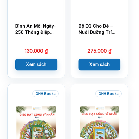
Bình An Mỗi Ngày-
Bộ EQ Cho Bé –
250 Thông Điệp
Nuôi Dưỡng Trí
Cuộc Sống
Tuệ Cảm Xúc
130.000
₫
275.000
₫
Xem sách
Xem sách
GNH Books
GNH Books