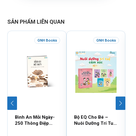
SẢN PHẨM LIÊN QUAN
GNH Books
GNH Books
Bình An Mỗi Ngày-
Bộ EQ Cho Bé –
B
250 Thông Điệp
Nuôi Dưỡng Trí Tuệ
C
Cuộc Sống
Cảm Xúc