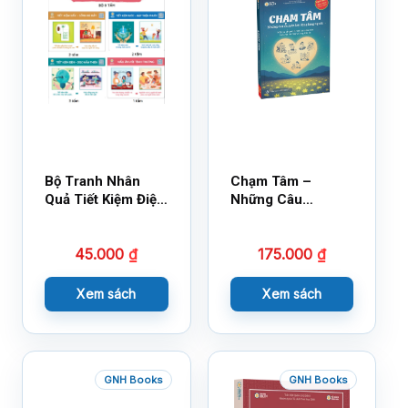
Bộ Tranh Nhân
Chạm Tâm –
Quả Tiết Kiệm Điện
Những Câu
Nước
Chuyện Lay Động
Lòng Người
45.000
₫
175.000
₫
Xem sách
Xem sách
GNH Books
GNH Books