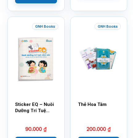
GNH Books
GNH Books
Sticker EQ – Nuôi
Thẻ Hoa Tâm
Dưỡng Trí Tuệ
Cảm Xúc – Làm
Bạn Với Cảm Xúc
90.000
₫
200.000
₫
Cùng 150 Sticker
Thần Kỳ