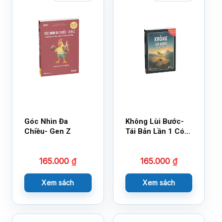
Góc Nhìn Đa
Không Lùi Bước-
Chiều- Gen Z
Tái Bản Lần 1 Có
Bổ Sung
165.000
₫
165.000
₫
Xem sách
Xem sách