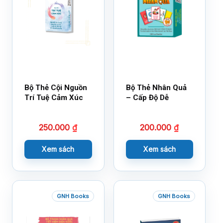
Bộ Thẻ Cội Nguồn
Bộ Thẻ Nhân Quả
Trí Tuệ Cảm Xúc
– Cấp Độ Dễ
250.000
₫
200.000
₫
Xem sách
Xem sách
GNH Books
GNH Books