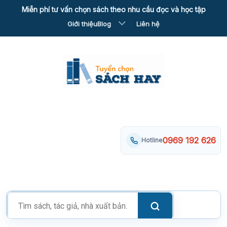
Skip
Miễn phí tư vấn chọn sách theo nhu cầu đọc và học tập
to
Giới thiệu
Blog
Liên hệ
content
0969 192 626
Hotline
Tìm
kiếm
sản
phẩm