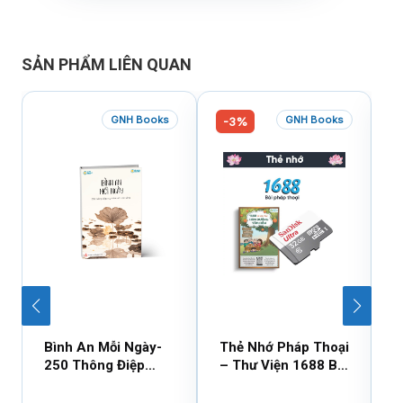
SẢN PHẨM LIÊN QUAN
GNH Books
GNH Books
-3%
Bình An Mỗi Ngày-
Thẻ Nhớ Pháp Thoại
U
250 Thông Điệp
– Thư Viện 1688 Bài
C
Cuộc Sống
Hàm Dưỡng Tâm
N
Hồn (Cái)
T