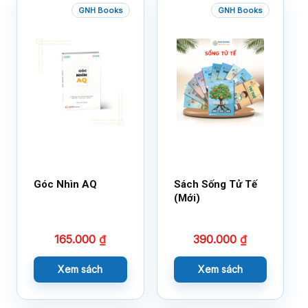
GNH Books
GNH Books
Góc Nhìn AQ
Sách Sống Tử Tế
(Mới)
165.000
₫
390.000
₫
Xem sách
Xem sách