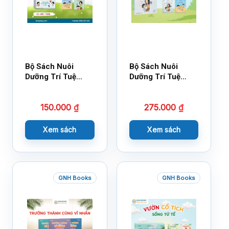
Bộ Sách Nuôi
Bộ Sách Nuôi
Dưỡng Trí Tuệ
Dưỡng Trí Tuệ
Cảm Xúc- Bộ 2-
Cảm Xúc Bộ 2 –
14×17
18×21
150.000
₫
275.000
₫
Xem sách
Xem sách
GNH Books
GNH Books