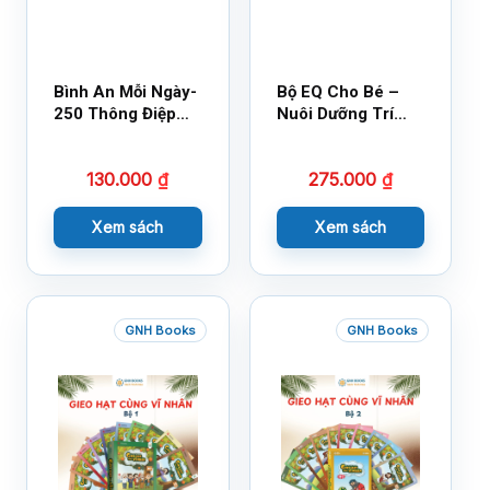
Bình An Mỗi Ngày-
Bộ EQ Cho Bé –
250 Thông Điệp
Nuôi Dưỡng Trí
Cuộc Sống
Tuệ Cảm Xúc
130.000
₫
275.000
₫
Xem sách
Xem sách
GNH Books
GNH Books