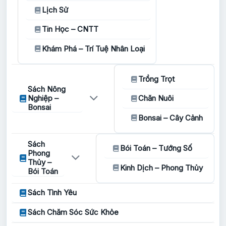
Lịch Sử
Tin Học – CNTT
Khám Phá – Trí Tuệ Nhân Loại
Trồng Trọt
Sách Nông
Nghiệp –
Chăn Nuôi
Bonsai
Bonsai – Cây Cảnh
Sách
Bói Toán – Tướng Số
Phong
Thủy –
Kinh Dịch – Phong Thủy
Bói Toán
Sách Tình Yêu
Sách Chăm Sóc Sức Khỏe