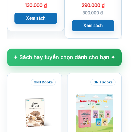
130.000
₫
290.000
₫
300.000
₫
Xem sách
Xem sách
✦ Sách hay tuyển chọn dành cho bạn ✦
GNH Books
GNH Books