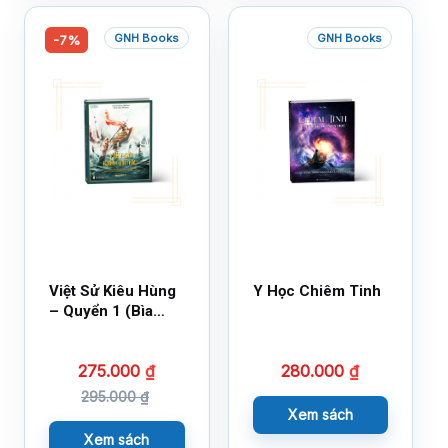
GNH Books
GNH Books
-7%
Việt Sử Kiêu Hùng
Y Học Chiêm Tinh
– Quyển 1 (Bìa
Cứng)
275.000
₫
280.000
₫
295.000
₫
Xem sách
Xem sách