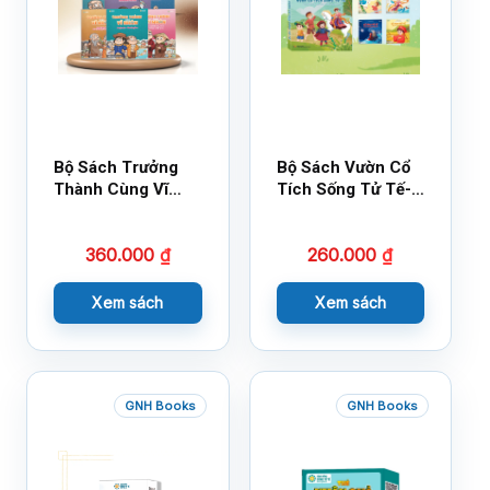
Bộ Sách Trưởng
Bộ Sách Vườn Cổ
Thành Cùng Vĩ
Tích Sống Tử Tế-
Nhân Mới Nhất
Bộ 1
360.000
₫
260.000
₫
Xem sách
Xem sách
GNH Books
GNH Books