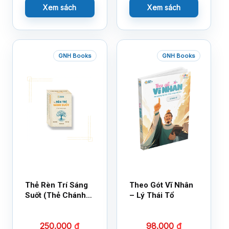
Xem sách
Xem sách
GNH Books
GNH Books
Thẻ Rèn Trí Sáng
Theo Gót Vĩ Nhân
Suốt (Thẻ Chánh
– Lý Thái Tổ
Kiến)
250.000
₫
98.000
₫