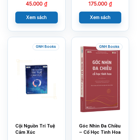
45.000
₫
175.000
₫
Xem sách
Xem sách
GNH Books
GNH Books
Cội Nguồn Trí Tuệ
Góc Nhìn Đa Chiều
Cảm Xúc
– Cổ Học Tinh Hoa