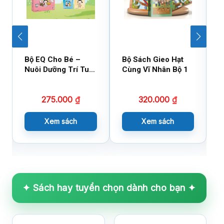
Bộ EQ Cho Bé –
Bộ Sách Gieo Hạt
B
Nuôi Dưỡng Trí Tuệ
Cùng Vĩ Nhân Bộ 1
C
Cảm Xúc
275.000
₫
320.000
₫
Xem sách
Xem sách
✦ Sách hay tuyển chọn dành cho bạn ✦