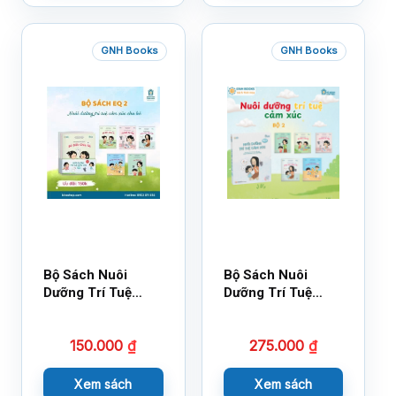
GNH Books
GNH Books
Bộ Sách Nuôi
Bộ Sách Nuôi
Dưỡng Trí Tuệ
Dưỡng Trí Tuệ
Cảm Xúc- Bộ 2-
Cảm Xúc Bộ 2 –
14×17
18×21
150.000
₫
275.000
₫
Xem sách
Xem sách