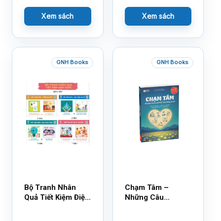
Xem sách
Xem sách
GNH Books
GNH Books
Bộ Tranh Nhân
Chạm Tâm –
Quả Tiết Kiệm Điện
Những Câu
Nước
Chuyện Lay Động
Lòng Người