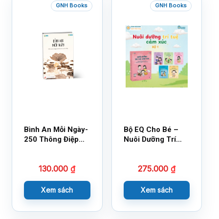
GNH Books
GNH Books
Bình An Mỗi Ngày-
Bộ EQ Cho Bé –
250 Thông Điệp
Nuôi Dưỡng Trí
Cuộc Sống
Tuệ Cảm Xúc
130.000
₫
275.000
₫
Xem sách
Xem sách