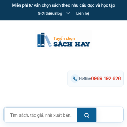
Skip
Miễn phí tư vấn chọn sách theo nhu cầu đọc và học tập
to
Giới thiệu
Blog
Liên hệ
content
0969 192 626
Hotline
Tìm
kiếm
sản
phẩm