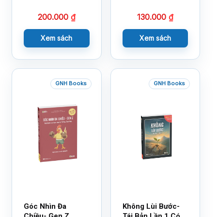
200.000
₫
130.000
₫
Xem sách
Xem sách
GNH Books
GNH Books
Góc Nhìn Đa
Không Lùi Bước-
Chiều- Gen Z
Tái Bản Lần 1 Có