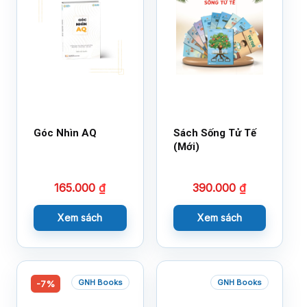
Góc Nhìn AQ
Sách Sống Tử Tế
(Mới)
165.000
₫
390.000
₫
Xem sách
Xem sách
GNH Books
GNH Books
-7%