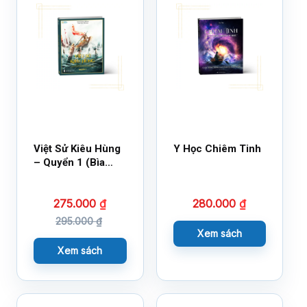
Việt Sử Kiêu Hùng
Y Học Chiêm Tinh
– Quyển 1 (Bìa
Cứng)
275.000
₫
280.000
₫
295.000
₫
Xem sách
Xem sách