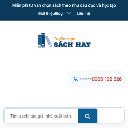
Skip
Miễn phí tư vấn chọn sách theo nhu cầu đọc và học tập
to
Giới thiệu
Blog
Liên hệ
content
0969 192 626
Hotline
Tìm
kiếm
sản
phẩm