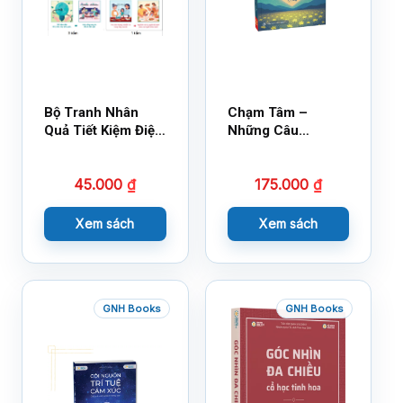
Bộ Tranh Nhân
Chạm Tâm –
Quả Tiết Kiệm Điện
Những Câu
Nước
Chuyện Lay Động
Lòng Người
45.000
₫
175.000
₫
Xem sách
Xem sách
GNH Books
GNH Books