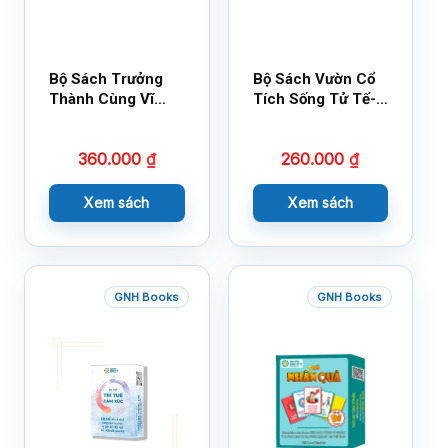
Bộ Sách Trưởng
Bộ Sách Vườn Cổ
Thành Cùng Vĩ
Tích Sống Tử Tế-
Nhân Mới Nhất
Bộ 1
360.000
₫
260.000
₫
Xem sách
Xem sách
GNH Books
GNH Books