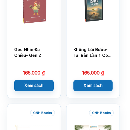
Góc Nhìn Đa
Không Lùi Bước-
Chiều- Gen Z
Tái Bản Lần 1 Có
Bổ Sung
165.000
₫
165.000
₫
Xem sách
Xem sách
GNH Books
GNH Books