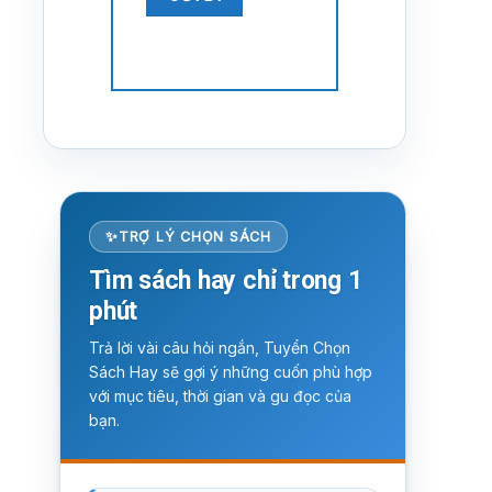
TRỢ LÝ CHỌN SÁCH
Tìm sách hay chỉ trong 1
phút
Trả lời vài câu hỏi ngắn, Tuyển Chọn
Sách Hay sẽ gợi ý những cuốn phù hợp
với mục tiêu, thời gian và gu đọc của
bạn.