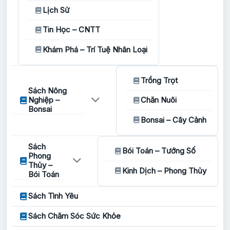
Lịch Sử
Tin Học – CNTT
Khám Phá – Trí Tuệ Nhân Loại
Trồng Trọt
Sách Nông
Nghiệp –
Chăn Nuôi
Bonsai
Bonsai – Cây Cảnh
Sách
Bói Toán – Tướng Số
Phong
Thủy –
Kinh Dịch – Phong Thủy
Bói Toán
Sách Tình Yêu
Sách Chăm Sóc Sức Khỏe