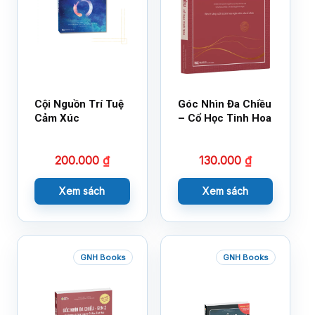
Cội Nguồn Trí Tuệ
Góc Nhìn Đa Chiều
Cảm Xúc
– Cổ Học Tinh Hoa
200.000
₫
130.000
₫
Xem sách
Xem sách
GNH Books
GNH Books