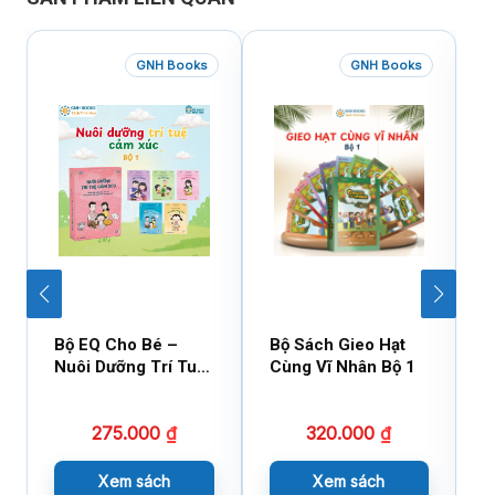
GNH Books
GNH Books
Bộ EQ Cho Bé –
Bộ Sách Gieo Hạt
B
Nuôi Dưỡng Trí Tuệ
Cùng Vĩ Nhân Bộ 1
C
Cảm Xúc
275.000
₫
320.000
₫
Xem sách
Xem sách