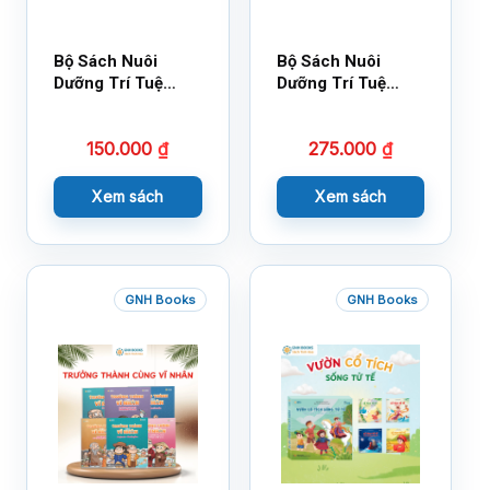
Bộ Sách Nuôi
Bộ Sách Nuôi
Dưỡng Trí Tuệ
Dưỡng Trí Tuệ
Cảm Xúc- Bộ 2-
Cảm Xúc Bộ 2 –
14×17
18×21
150.000
₫
275.000
₫
Xem sách
Xem sách
GNH Books
GNH Books