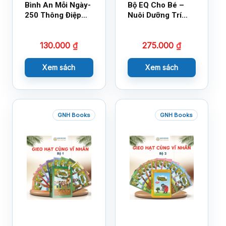
Bình An Mỗi Ngày-
Bộ EQ Cho Bé –
250 Thông Điệp
Nuôi Dưỡng Trí
Cuộc Sống
Tuệ Cảm Xúc
130.000
₫
275.000
₫
Xem sách
Xem sách
GNH Books
GNH Books