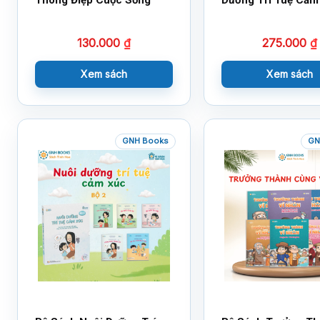
130.000
₫
275.000
₫
Xem sách
Xem sách
GNH Books
GN