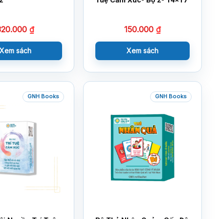
320.000
₫
150.000
₫
Xem sách
Xem sách
GNH Books
GNH Books