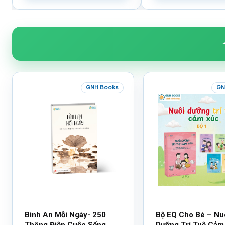
GNH Books
GN
Bình An Mỗi Ngày- 250
Bộ EQ Cho Bé – Nu
Thông Điệp Cuộc Sống
Dưỡng Trí Tuệ Cảm