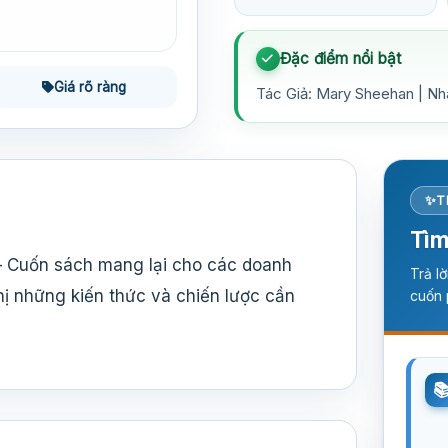
Đặc điểm nổi bật
Giá rõ ràng
Tác Giả: Mary Sheehan | Nh
T
Tìm
– Cuốn sách mang lại cho các doanh
Trả l
hị những kiến thức và chiến lược cần
cuốn 