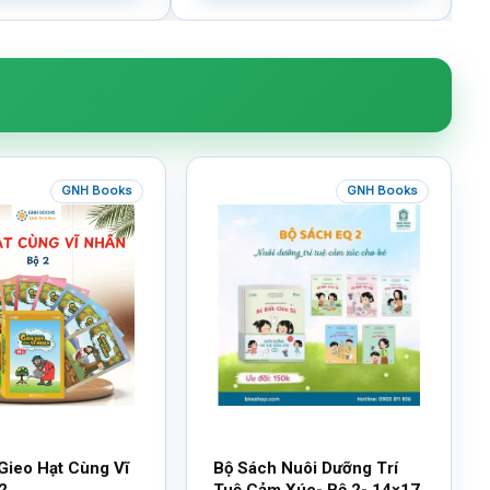
GNH Books
GNH Books
Gieo Hạt Cùng Vĩ
Bộ Sách Nuôi Dưỡng Trí
2
Tuệ Cảm Xúc- Bộ 2- 14×17