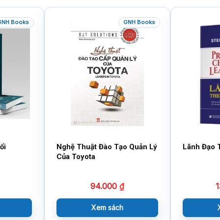
GNH Books
GNH Books
ổi
Nghệ Thuật Đào Tạo Quản Lý
Lãnh Đạo 
Của Toyota
94.000
₫
1
Xem sách