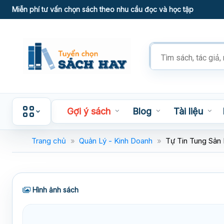
Skip
Miễn phí tư vấn chọn sách theo nhu cầu đọc và học tập
to
content
Tìm
kiếm
sản
phẩm
Gợi ý sách
Blog
Tài liệu
Trang chủ
»
Quản Lý - Kinh Doanh
»
Tự Tin Tung Sản
Hình ảnh sách