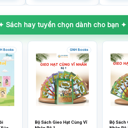
✦ Sách hay tuyển chọn dành cho bạn ✦
H Books
GNH Books
ôi
Bộ Sách Gieo Hạt Cùng Vĩ
Bộ Sách 
 Xúc
Nhân Bộ 1
Nhân Bộ 