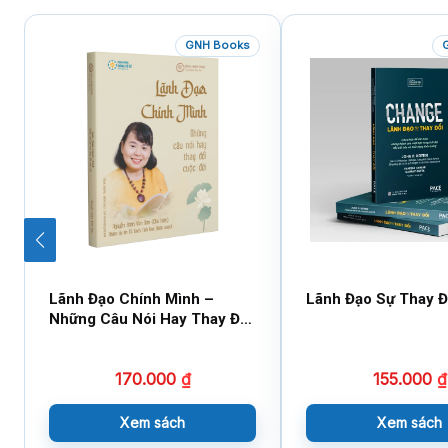
GNH Books
Lãnh Đạo Chính Mình –
Lãnh Đạo Sự Thay Đ
Những Câu Nói Hay Thay Đổi
Cuộc Đời (Song Ngữ)
170.000
₫
155.000
₫
Xem sách
Xem sách