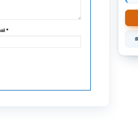
ail
*