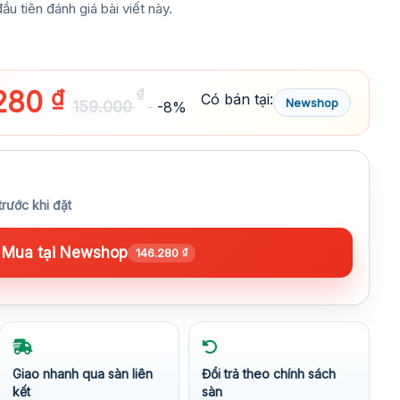
ầu tiên đánh giá bài viết này.
.280
₫
₫
Có bán tại:
Newshop
159.000
-8%
trước khi đặt
Mua tại Newshop
146.280
₫
Giao nhanh qua sàn liên
Đổi trả theo chính sách
kết
sàn