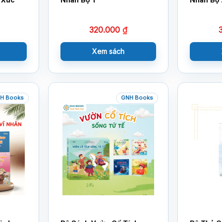
320.000
₫
Xem sách
H Books
GNH Books