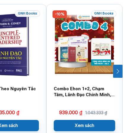
GNH Books
GNH Books
-10%
Theo Nguyên Tắc
Combo Ehon 1+2, Chạm
C
Tâm, Lãnh Đạo Chính Mình,
A
Góc Nhìn Đa Chiều Tặng
L
Bình An mỗi ngày + EQ Cho
n
35.000
₫
939.000
₫
Bé (14×17)
l
1.043.333
₫
m
L
Xem sách
Xem sách
g