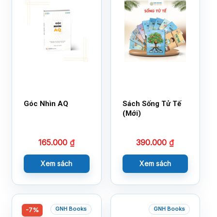
Góc Nhìn AQ
Sách Sống Tử Tế
(Mới)
165.000
₫
390.000
₫
Xem sách
Xem sách
GNH Books
GNH Books
-7%