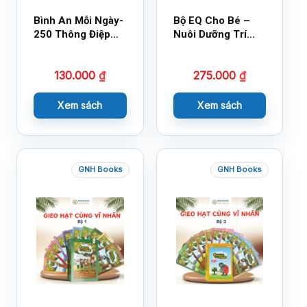
Bình An Mỗi Ngày-
Bộ EQ Cho Bé –
250 Thông Điệp
Nuôi Dưỡng Trí
Cuộc Sống
Tuệ Cảm Xúc
130.000
₫
275.000
₫
Xem sách
Xem sách
GNH Books
GNH Books