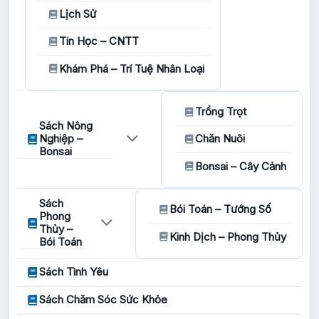
Lịch Sử
Tin Học – CNTT
Khám Phá – Trí Tuệ Nhân Loại
Trồng Trọt
Sách Nông
Nghiệp –
Chăn Nuôi
Bonsai
Bonsai – Cây Cảnh
Sách
Bói Toán – Tướng Số
Phong
Thủy –
Kinh Dịch – Phong Thủy
Bói Toán
Sách Tình Yêu
Sách Chăm Sóc Sức Khỏe