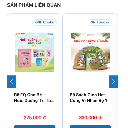
SẢN PHẨM LIÊN QUAN
GNH Books
GNH Books
Bộ EQ Cho Bé –
Bộ Sách Gieo Hạt
B
Nuôi Dưỡng Trí Tuệ
Cùng Vĩ Nhân Bộ 1
C
Cảm Xúc
275.000
₫
320.000
₫