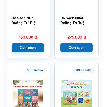
Bộ Sách Nuôi
Bộ Sách Nuôi
Dưỡng Trí Tuệ
Dưỡng Trí Tuệ
Cảm Xúc- Bộ 2-
Cảm Xúc Bộ 2 –
14×17
18×21
150.000
₫
275.000
₫
Xem sách
Xem sách
GNH Books
GNH Books