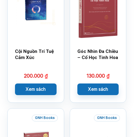
Cội Nguồn Trí Tuệ
Góc Nhìn Đa Chiều
Cảm Xúc
– Cổ Học Tinh Hoa
200.000
₫
130.000
₫
Xem sách
Xem sách
GNH Books
GNH Books