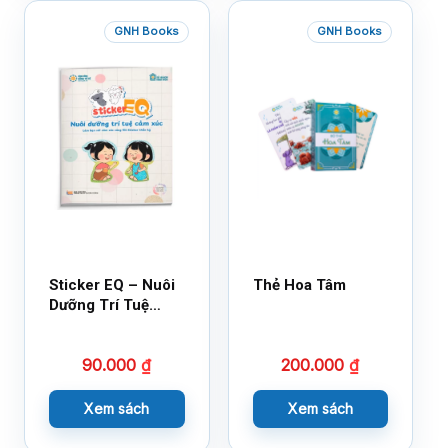
GNH Books
GNH Books
Sticker EQ – Nuôi
Thẻ Hoa Tâm
Dưỡng Trí Tuệ
Cảm Xúc – Làm
Bạn Với Cảm Xúc
90.000
₫
200.000
₫
Cùng 150 Sticker
Thần Kỳ
Xem sách
Xem sách