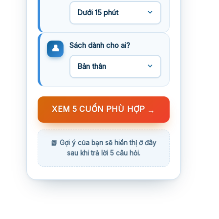
Sách dành cho ai?
XEM 5 CUỐN PHÙ HỢP
→