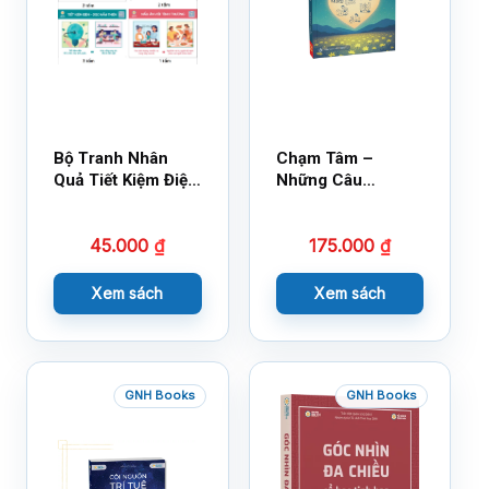
Bộ Tranh Nhân
Chạm Tâm –
Quả Tiết Kiệm Điện
Những Câu
Nước
Chuyện Lay Động
Lòng Người
45.000
₫
175.000
₫
Xem sách
Xem sách
GNH Books
GNH Books