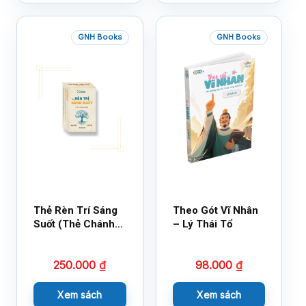
GNH Books
GNH Books
Thẻ Rèn Trí Sáng
Theo Gót Vĩ Nhân
Suốt (Thẻ Chánh
– Lý Thái Tổ
Kiến)
250.000
₫
98.000
₫
Xem sách
Xem sách