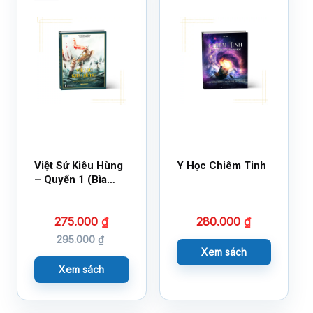
Việt Sử Kiêu Hùng
Y Học Chiêm Tinh
– Quyển 1 (Bìa
Cứng)
275.000
₫
280.000
₫
295.000
₫
Xem sách
Xem sách