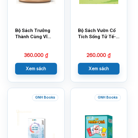
Bộ Sách Trưởng
Bộ Sách Vườn Cổ
Thành Cùng Vĩ
Tích Sống Tử Tế-
Nhân Mới Nhất
Bộ 1
360.000
₫
260.000
₫
Xem sách
Xem sách
GNH Books
GNH Books