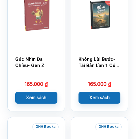
Góc Nhìn Đa
Không Lùi Bước-
Chiều- Gen Z
Tái Bản Lần 1 Có
Bổ Sung
165.000
₫
165.000
₫
Xem sách
Xem sách
GNH Books
GNH Books