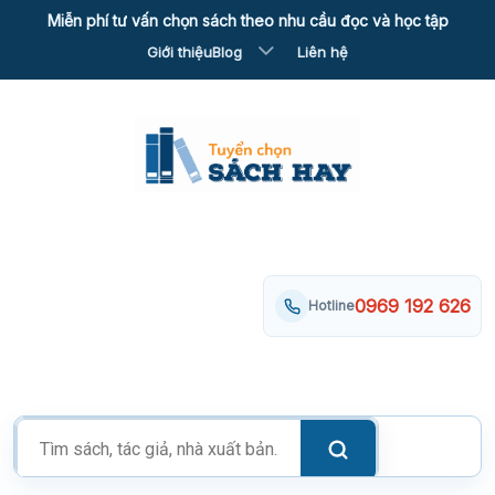
Skip
Miễn phí tư vấn chọn sách theo nhu cầu đọc và học tập
to
Giới thiệu
Blog
Liên hệ
content
0969 192 626
Hotline
Tìm
kiếm
sản
phẩm