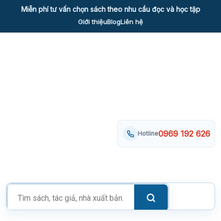
Skip
Miễn phí tư vấn chọn sách theo nhu cầu đọc và học tập
to
Giới thiệu
Blog
Liên hệ
content
0969 192 626
Hotline
Tìm
kiếm
sản
phẩm