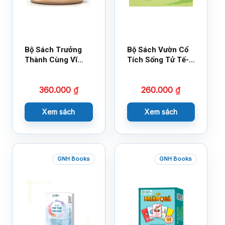
Bộ Sách Trưởng
Bộ Sách Vườn Cổ
Thành Cùng Vĩ
Tích Sống Tử Tế-
Nhân Mới Nhất
Bộ 1
360.000
₫
260.000
₫
Xem sách
Xem sách
GNH Books
GNH Books