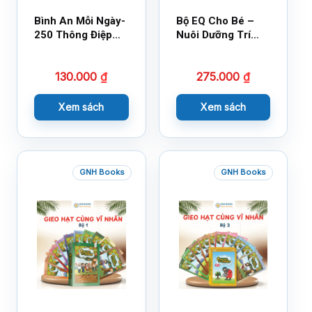
Bình An Mỗi Ngày-
Bộ EQ Cho Bé –
250 Thông Điệp
Nuôi Dưỡng Trí
Cuộc Sống
Tuệ Cảm Xúc
130.000
₫
275.000
₫
Xem sách
Xem sách
GNH Books
GNH Books