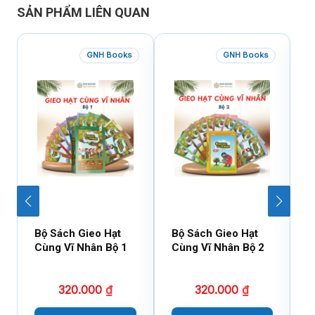
SẢN PHẨM LIÊN QUAN
GNH Books
GNH Books
Bộ Sách Gieo Hạt
Bộ Sách Gieo Hạt
B
Cùng Vĩ Nhân Bộ 1
Cùng Vĩ Nhân Bộ 2
D
X
320.000
₫
320.000
₫