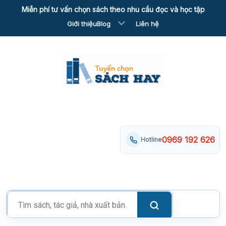
Skip
Miễn phí tư vấn chọn sách theo nhu cầu đọc và học tập
to
Giới thiệu
Blog
Liên hệ
content
0969 192 626
Hotline
Tìm
kiếm
sản
phẩm