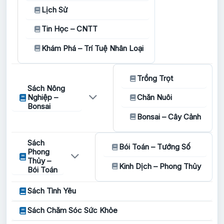
Lịch Sử
Tin Học – CNTT
Khám Phá – Trí Tuệ Nhân Loại
Trồng Trọt
Sách Nông
Nghiệp –
Chăn Nuôi
Bonsai
Bonsai – Cây Cảnh
Sách
Bói Toán – Tướng Số
Phong
Thủy –
Kinh Dịch – Phong Thủy
Bói Toán
Sách Tình Yêu
Sách Chăm Sóc Sức Khỏe