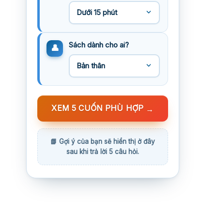
Sách dành cho ai?
XEM 5 CUỐN PHÙ HỢP
→