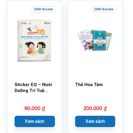
GNH Books
GNH Books
Sticker EQ – Nuôi
Thẻ Hoa Tâm
Dưỡng Trí Tuệ
Cảm Xúc – Làm
Bạn Với Cảm Xúc
90.000
₫
200.000
₫
Cùng 150 Sticker
Thần Kỳ
Xem sách
Xem sách