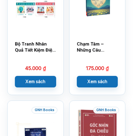
Bộ Tranh Nhân
Chạm Tâm –
Quả Tiết Kiệm Điện
Những Câu
Nước
Chuyện Lay Động
Lòng Người
45.000
₫
175.000
₫
Xem sách
Xem sách
GNH Books
GNH Books