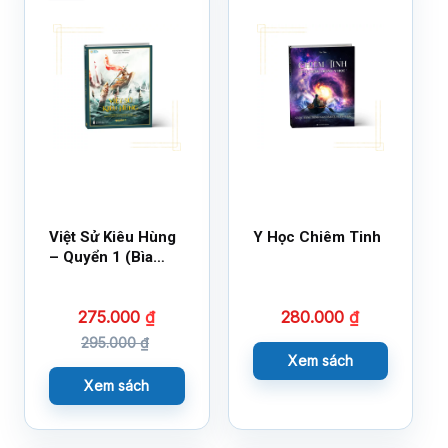
Việt Sử Kiêu Hùng
Y Học Chiêm Tinh
– Quyển 1 (Bìa
Cứng)
275.000
₫
280.000
₫
295.000
₫
Xem sách
Xem sách