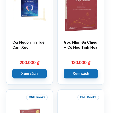
Cội Nguồn Trí Tuệ
Góc Nhìn Đa Chiều
Cảm Xúc
– Cổ Học Tinh Hoa
200.000
₫
130.000
₫
Xem sách
Xem sách
GNH Books
GNH Books