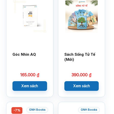
Góc Nhìn AQ
Sách Sống Tử Tế
(Mới)
165.000
₫
390.000
₫
Xem sách
Xem sách
GNH Books
GNH Books
-7%