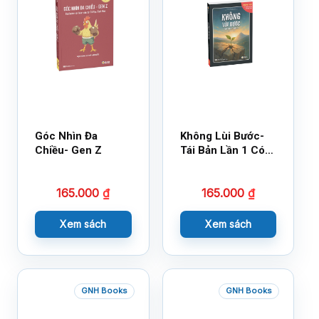
Góc Nhìn Đa
Không Lùi Bước-
Chiều- Gen Z
Tái Bản Lần 1 Có
Bổ Sung
165.000
₫
165.000
₫
Xem sách
Xem sách
GNH Books
GNH Books