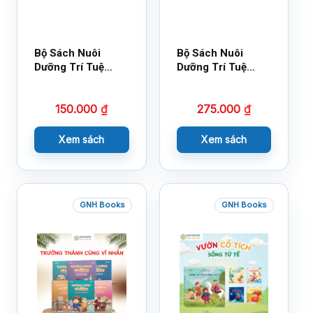
Bộ Sách Nuôi
Bộ Sách Nuôi
Dưỡng Trí Tuệ
Dưỡng Trí Tuệ
Cảm Xúc- Bộ 2-
Cảm Xúc Bộ 2 –
14×17
18×21
150.000
₫
275.000
₫
Xem sách
Xem sách
GNH Books
GNH Books