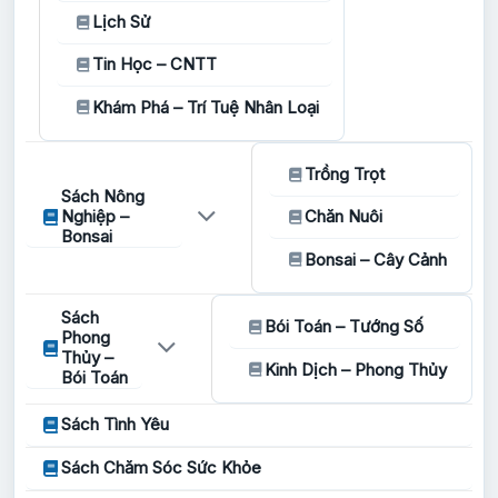
Lịch Sử
Tin Học – CNTT
Khám Phá – Trí Tuệ Nhân Loại
Trồng Trọt
Sách Nông
Nghiệp –
Chăn Nuôi
Bonsai
Bonsai – Cây Cảnh
Sách
Bói Toán – Tướng Số
Phong
Thủy –
Kinh Dịch – Phong Thủy
Bói Toán
Sách Tình Yêu
Sách Chăm Sóc Sức Khỏe