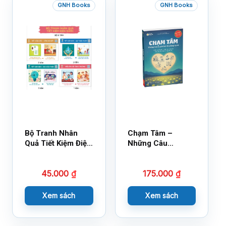
GNH Books
GNH Books
Bộ Tranh Nhân
Chạm Tâm –
Quả Tiết Kiệm Điện
Những Câu
Nước
Chuyện Lay Động
Lòng Người
45.000
₫
175.000
₫
Xem sách
Xem sách