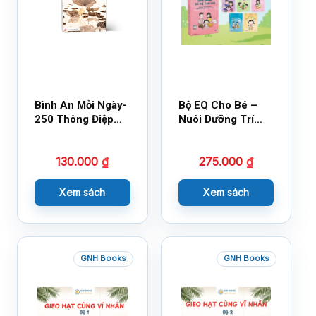
Bình An Mỗi Ngày-
Bộ EQ Cho Bé –
250 Thông Điệp
Nuôi Dưỡng Trí
Cuộc Sống
Tuệ Cảm Xúc
130.000
₫
275.000
₫
Xem sách
Xem sách
GNH Books
GNH Books