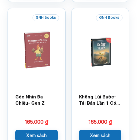
GNH Books
GNH Books
Góc Nhìn Đa
Không Lùi Bước-
Chiều- Gen Z
Tái Bản Lần 1 Có
Bổ Sung
165.000
₫
165.000
₫
Xem sách
Xem sách