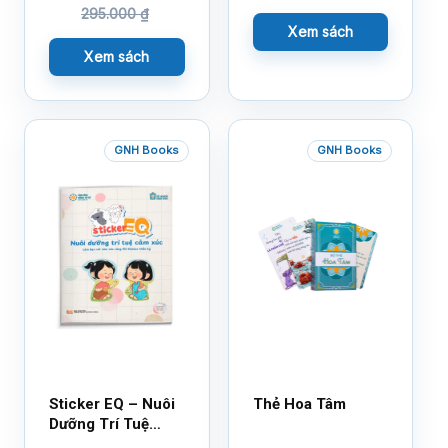
295.000
₫
Xem sách
Xem sách
GNH Books
GNH Books
Sticker EQ – Nuôi
Thẻ Hoa Tâm
Dưỡng Trí Tuệ
Cảm Xúc – Làm