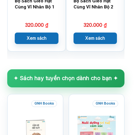
Bộ Sách Gieo Hạt
Bộ Sách Gieo Hạt
B
Cùng Vĩ Nhân Bộ 1
Cùng Vĩ Nhân Bộ 2
D
X
320.000
₫
320.000
₫
Xem sách
Xem sách
✦ Sách hay tuyển chọn dành cho bạn ✦
GNH Books
GNH Books