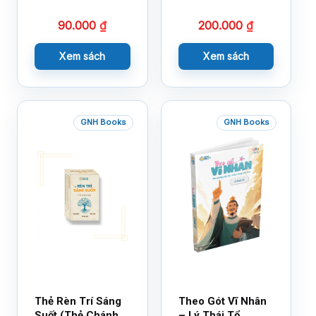
Bạn Với Cảm Xúc
90.000
₫
200.000
₫
Cùng 150 Sticker
Thần Kỳ
Xem sách
Xem sách
GNH Books
GNH Books
Thẻ Rèn Trí Sáng
Theo Gót Vĩ Nhân
Suốt (Thẻ Chánh
– Lý Thái Tổ