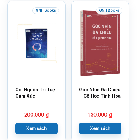
GNH Books
GNH Books
Cội Nguồn Trí Tuệ
Góc Nhìn Đa Chiều
Cảm Xúc
– Cổ Học Tinh Hoa
200.000
₫
130.000
₫
Xem sách
Xem sách