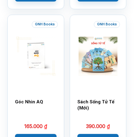
GNH Books
GNH Books
Góc Nhìn AQ
Sách Sống Tử Tế
(Mới)
165.000
₫
390.000
₫