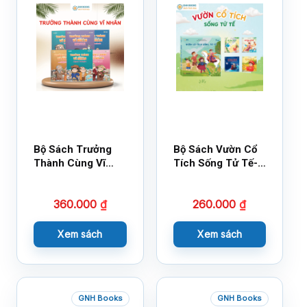
Bộ Sách Trưởng
Bộ Sách Vườn Cổ
Thành Cùng Vĩ
Tích Sống Tử Tế-
Nhân Mới Nhất
Bộ 1
360.000
₫
260.000
₫
Xem sách
Xem sách
GNH Books
GNH Books