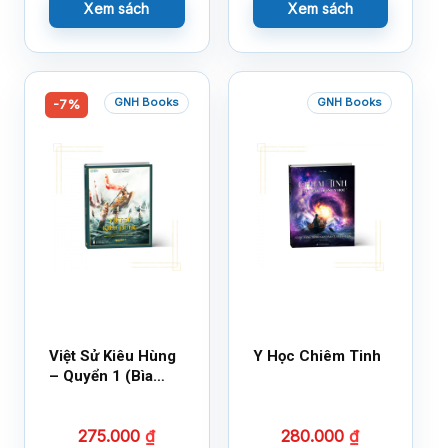
Xem sách
Xem sách
GNH Books
GNH Books
-7%
Việt Sử Kiêu Hùng
Y Học Chiêm Tinh
– Quyển 1 (Bìa
Cứng)
275.000
₫
280.000
₫