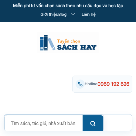
Skip
Miễn phí tư vấn chọn sách theo nhu cầu đọc và học tập
to
Giới thiệu
Blog
Liên hệ
content
0969 192 626
Hotline
Tìm
kiếm
sản
phẩm