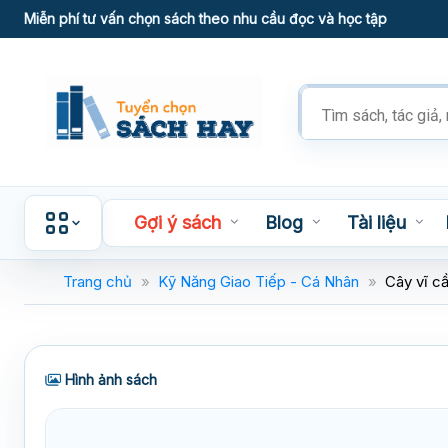
Skip
Miễn phí tư vấn chọn sách theo nhu cầu đọc và học tập
to
content
Tìm
kiếm
sản
phẩm
Gợi ý sách
Blog
Tài liệu
Trang chủ
»
Kỹ Năng Giao Tiếp - Cá Nhân
»
Cây vĩ c
Hình ảnh sách