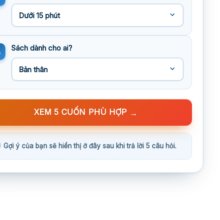
Sách dành cho ai?
XEM 5 CUỐN PHÙ HỢP
→