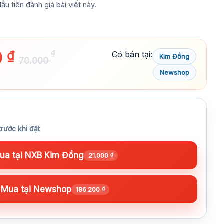
ầu tiên đánh giá bài viết này.
0
₫
₫
Có bán tại:
Kim Đồng
70.000
Newshop
trước khi đặt
a tại NXB Kim Đồng
21.000
₫
Mua tại Newshop
186.200
₫