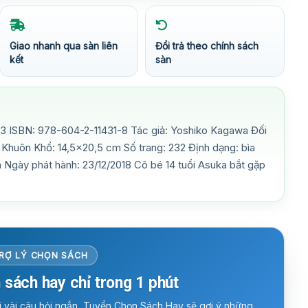
Giao nhanh qua sàn liên
Đổi trả theo chính sách
kết
sàn
3 ISBN: 978-604-2-11431-8 Tác giả: Yoshiko Kagawa Đối
8) Khuôn Khổ: 14,5×20,5 cm Số trang: 232 Định dạng: bìa
Ngày phát hành: 23/12/2018 Cô bé 14 tuổi Asuka bắt gặp
RỢ LÝ CHỌN SÁCH
 sách hay chỉ trong 1 phút
ời vài câu hỏi ngắn, Tuyển Chọn Sách Hay sẽ gợi ý những