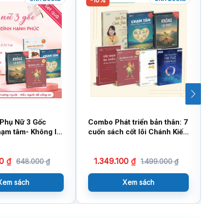
ữ 3 Gốc
Combo Phát triển bản thân: 7
Đ
ạm tâm- Không lùi
cuốn sách cốt lõi Chánh Kiến
 An Làm Mẹ”, Bí
Tặng 4 quà đặc biệt
 Vững Nội Tâm Và
40
₫
1.349.100
₫
hiên
648.000
₫
1.499.000
₫
Xem sách
Xem sách