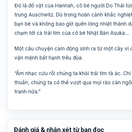
Đó là đồ vật của Hannah, cô bé người Do Thái từn
trung Auschwitz. Dù trong hoàn cảnh khắc nghiệt
bạn bè và không bao giờ quên lòng nhiệt thành
chạm tới cả trái tim của cô bé Nhật Bản Asuka…
Một câu chuyện cảm động sinh ra từ một cây vĩ c
vận mệnh bất hạnh trêu đùa.
“Âm nhạc cứu rỗi chúng ta khỏi trái tim tà ác. 
thuần, chúng ta có thể vượt qua mọi rào cản ngôn
tranh nữa.”
Đánh giá & nhận xét từ bạn đọc