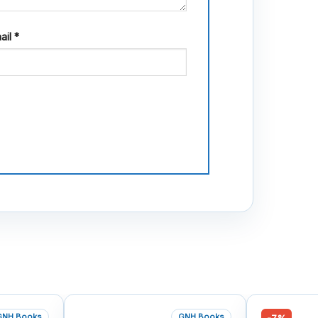
ail
*
GNH Books
GNH Books
-7%