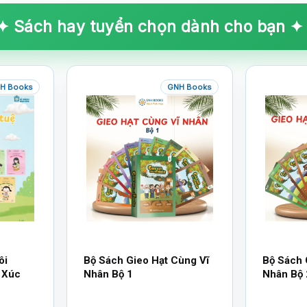
✦ Sách hay tuyển chọn dành cho bạn ✦
H Books
GNH Books
ôi
Bộ Sách Gieo Hạt Cùng Vĩ
Bộ Sách 
 Xúc
Nhân Bộ 1
Nhân Bộ 