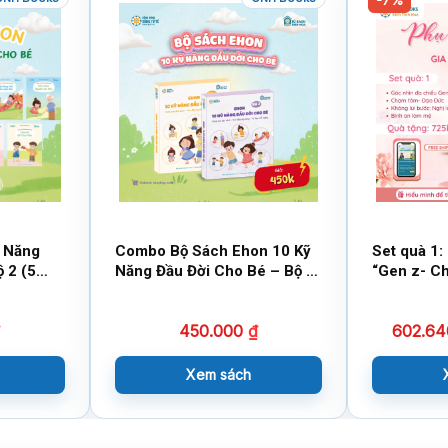
ỹ Năng
Combo Bộ Sách Ehon 10 Kỹ
Set quà 1: Phụ N
 2 (5
Năng Đầu Đời Cho Bé – Bộ 1
“Gen z- Ch
+2
bước- Bình
Quyết Giữ
450.000
₫
602.6
Sống An N
Xem sách