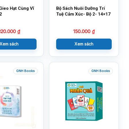
Gieo Hạt Cùng Vĩ
Bộ Sách Nuôi Dưỡng Trí
2
Tuệ Cảm Xúc- Bộ 2- 14×17
320.000
₫
150.000
₫
Xem sách
Xem sách
GNH Books
GNH Books