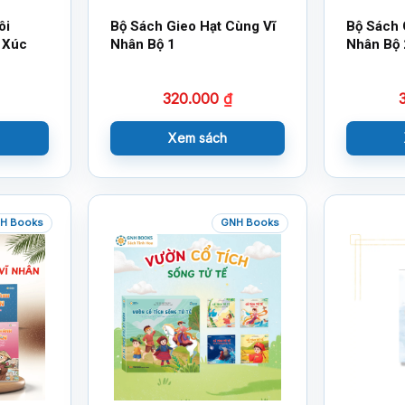
ôi
Bộ Sách Gieo Hạt Cùng Vĩ
Bộ Sách 
 Xúc
Nhân Bộ 1
Nhân Bộ 
320.000
₫
Xem sách
H Books
GNH Books