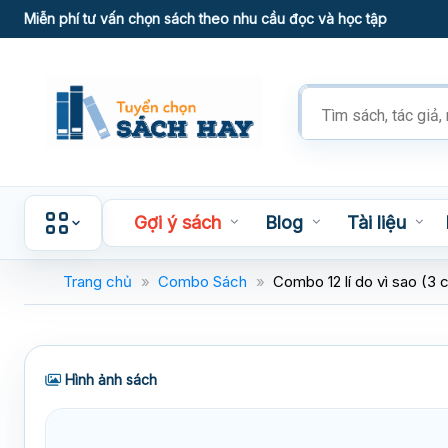
Skip
Miễn phí tư vấn chọn sách theo nhu cầu đọc và học tập
to
content
Tìm
kiếm
sản
phẩm
Gợi ý sách
Blog
Tài liệu
Trang chủ
»
Combo Sách
»
Combo 12 lí do vì sao (3 
Hình ảnh sách