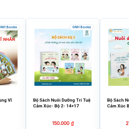
GNH Books
GNH Books
ùng Vĩ
Bộ Sách Nuôi Dưỡng Trí Tuệ
Bộ Sách N
Cảm Xúc- Bộ 2- 14×17
Cảm Xúc B
150.000
₫
2