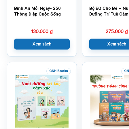
Bình An Mỗi Ngày- 250
Bộ EQ Cho Bé – Nu
Thông Điệp Cuộc Sống
Dưỡng Trí Tuệ Cảm
130.000
₫
275.000
₫
Xem sách
Xem sách
GNH Books
GN