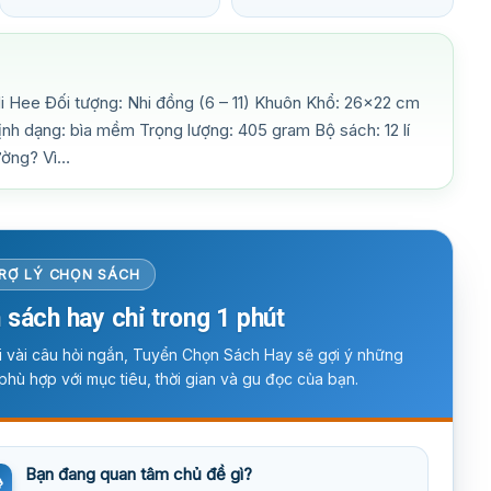
i Hee Đối tượng: Nhi đồng (6 – 11) Khuôn Khổ: 26×22 cm
ịnh dạng: bìa mềm Trọng lượng: 405 gram Bộ sách: 12 lí
rường? Vì…
RỢ LÝ CHỌN SÁCH
 sách hay chỉ trong 1 phút
ời vài câu hỏi ngắn, Tuyển Chọn Sách Hay sẽ gợi ý những
phù hợp với mục tiêu, thời gian và gu đọc của bạn.
Bạn đang quan tâm chủ đề gì?