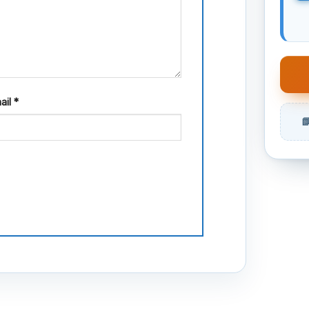
ail
*