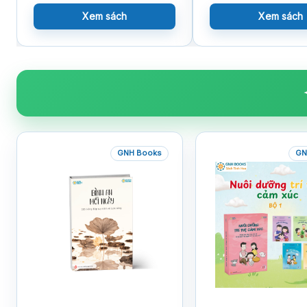
Xem sách
Xem sách
GNH Books
GN