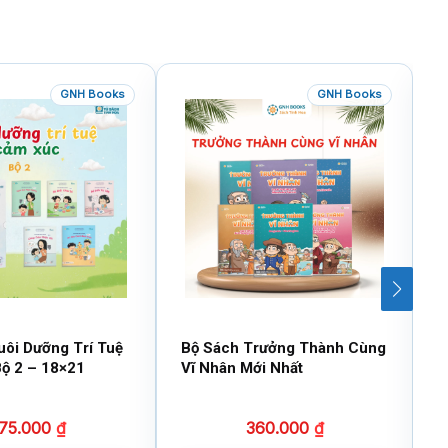
GNH Books
GNH Books
uôi Dưỡng Trí Tuệ
Bộ Sách Trưởng Thành Cùng
B
ộ 2 – 18×21
Vĩ Nhân Mới Nhất
T
75.000
₫
360.000
₫