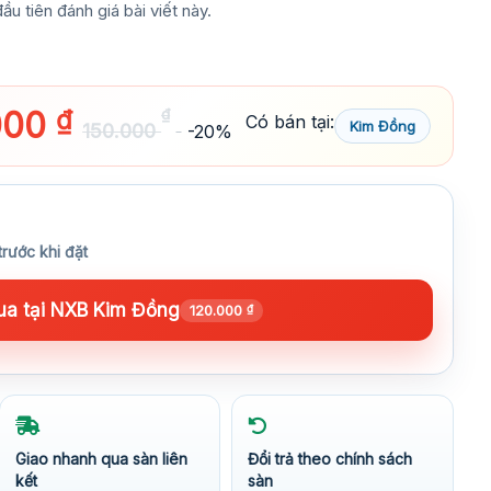
ầu tiên đánh giá bài viết này.
000
₫
₫
Có bán tại:
Kim Đồng
150.000
-20%
trước khi đặt
a tại NXB Kim Đồng
120.000
₫
Giao nhanh qua sàn liên
Đổi trả theo chính sách
kết
sàn