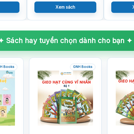
Xem sách
✦ Sách hay tuyển chọn dành cho bạn ✦
H Books
GNH Books