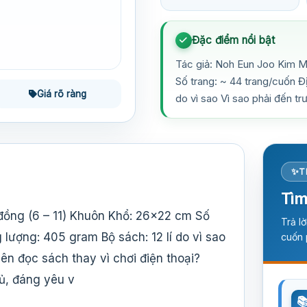
Đặc điểm nổi bật
Tác giả: Noh Eun Joo Kim M
Số trang: ~ 44 trang/cuốn Đ
Giá rõ ràng
do vì sao Vì sao phải đến t
T
Tìm
 đồng (6 – 11) Khuôn Khổ: 26×22 cm Số
Trả l
lượng: 405 gram Bộ sách: 12 lí do vì sao
cuốn 
ên đọc sách thay vì chơi điện thoại?
đủ, đáng yêu v