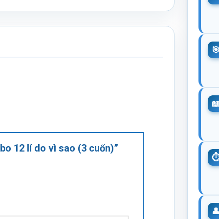
o 12 lí do vì sao (3 cuốn)”