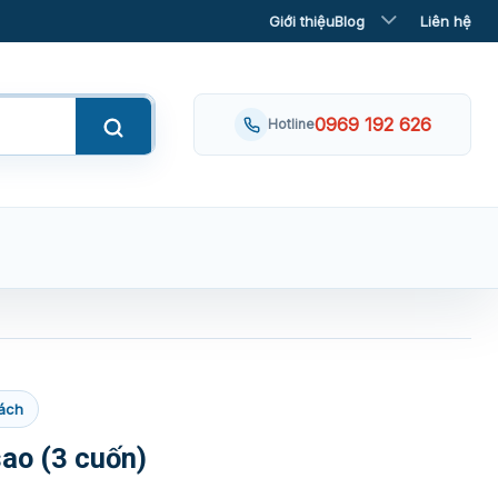
Giới thiệu
Blog
Liên hệ
0969 192 626
Hotline
ách
sao (3 cuốn)