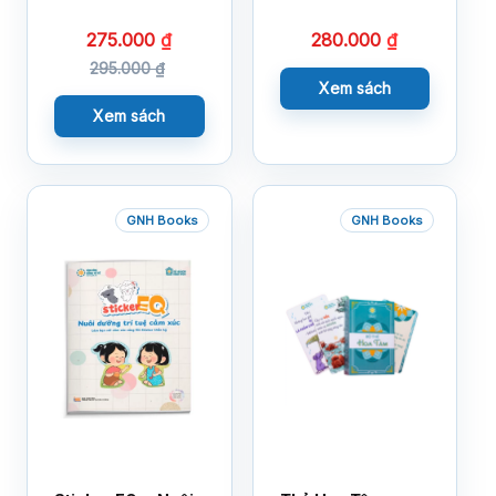
275.000
₫
280.000
₫
295.000
₫
Xem sách
Xem sách
GNH Books
GNH Books