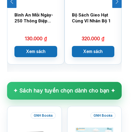
Bình An Mỗi Ngày-
Bộ Sách Gieo Hạt
B
250 Thông Điệp
Cùng Vĩ Nhân Bộ 1
C
Cuộc Sống
130.000
₫
320.000
₫
Xem sách
Xem sách
✦ Sách hay tuyển chọn dành cho bạn ✦
GNH Books
GNH Books