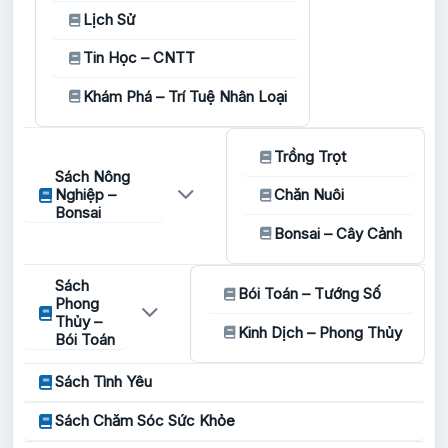
Lịch Sử
Tin Học – CNTT
Khám Phá – Trí Tuệ Nhân Loại
Trồng Trọt
Sách Nông
Nghiệp –
Chăn Nuôi
Bonsai
Bonsai – Cây Cảnh
Sách
Bói Toán – Tướng Số
Phong
Thủy –
Kinh Dịch – Phong Thủy
Bói Toán
Sách Tình Yêu
Sách Chăm Sóc Sức Khỏe