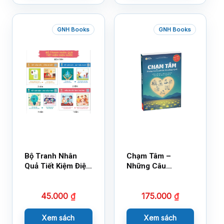
GNH Books
GNH Books
Bộ Tranh Nhân
Chạm Tâm –
Quả Tiết Kiệm Điện
Những Câu
Nước
Chuyện Lay Động
Lòng Người
45.000
₫
175.000
₫
Xem sách
Xem sách