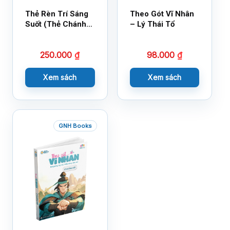
Thẻ Rèn Trí Sáng
Theo Gót Vĩ Nhân
Suốt (Thẻ Chánh
– Lý Thái Tổ
Kiến)
250.000
₫
98.000
₫
Xem sách
Xem sách
GNH Books