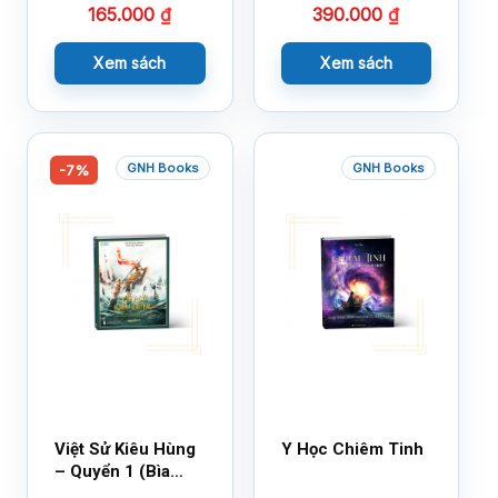
165.000
₫
390.000
₫
Xem sách
Xem sách
GNH Books
GNH Books
-7%
Việt Sử Kiêu Hùng
Y Học Chiêm Tinh
– Quyển 1 (Bìa
Cứng)