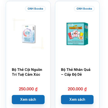
GNH Books
GNH Books
Bộ Thẻ Cội Nguồn
Bộ Thẻ Nhân Quả
Trí Tuệ Cảm Xúc
– Cấp Độ Dễ
250.000
₫
200.000
₫
Xem sách
Xem sách