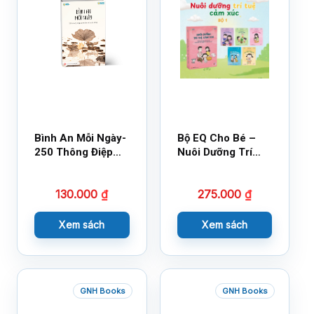
Bình An Mỗi Ngày-
Bộ EQ Cho Bé –
250 Thông Điệp
Nuôi Dưỡng Trí
Cuộc Sống
Tuệ Cảm Xúc
130.000
₫
275.000
₫
Xem sách
Xem sách
GNH Books
GNH Books