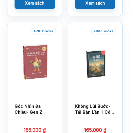
Xem sách
Xem sách
GNH Books
GNH Books
Góc Nhìn Đa
Không Lùi Bước-
Chiều- Gen Z
Tái Bản Lần 1 Có
Bổ Sung
165.000
₫
165.000
₫