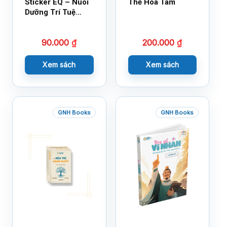
Sticker EQ – Nuôi
Thẻ Hoa Tâm
Dưỡng Trí Tuệ
Cảm Xúc – Làm
Bạn Với Cảm Xúc
90.000
₫
200.000
₫
Cùng 150 Sticker
Thần Kỳ
Xem sách
Xem sách
GNH Books
GNH Books