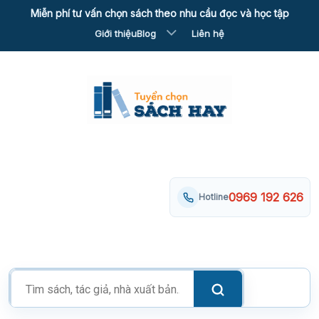
Skip
Miễn phí tư vấn chọn sách theo nhu cầu đọc và học tập
to
Giới thiệu
Blog
Liên hệ
content
0969 192 626
Hotline
Tìm
kiếm
sản
phẩm