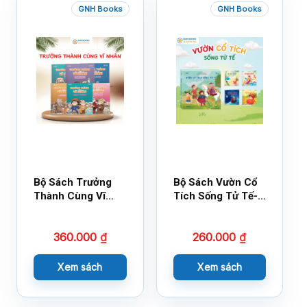
GNH Books
GNH Books
Bộ Sách Trưởng
Bộ Sách Vườn Cổ
Thành Cùng Vĩ
Tích Sống Tử Tế-
Nhân Mới Nhất
Bộ 1
360.000
₫
260.000
₫
Xem sách
Xem sách