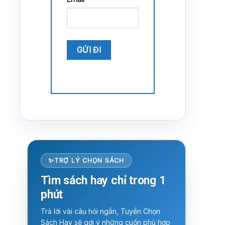
TRỢ LÝ CHỌN SÁCH
Tìm sách hay chỉ trong 1
phút
Trả lời vài câu hỏi ngắn, Tuyển Chọn
Sách Hay sẽ gợi ý những cuốn phù hợp