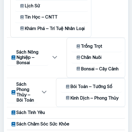
Lịch Sử
Tin Học – CNTT
Khám Phá – Trí Tuệ Nhân Loại
Trồng Trọt
Sách Nông
Nghiệp –
Chăn Nuôi
Bonsai
Bonsai – Cây Cảnh
Sách
Bói Toán – Tướng Số
Phong
Thủy –
Kinh Dịch – Phong Thủy
Bói Toán
Sách Tình Yêu
Sách Chăm Sóc Sức Khỏe