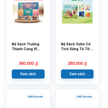
Bộ Sách Trưởng
Bộ Sách Vườn Cổ
Thành Cùng Vĩ
Tích Sống Tử Tế-
Nhân Mới Nhất
Bộ 1
360.000
₫
260.000
₫
Xem sách
Xem sách
GNH Books
GNH Books