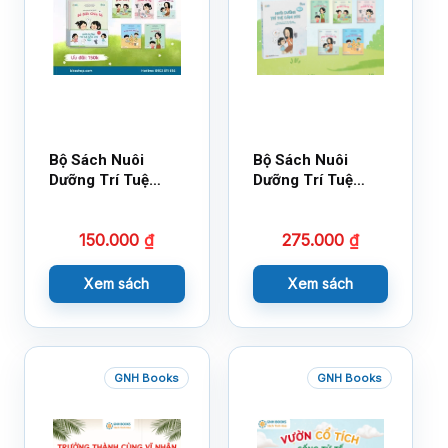
Bộ Sách Nuôi
Bộ Sách Nuôi
Dưỡng Trí Tuệ
Dưỡng Trí Tuệ
Cảm Xúc- Bộ 2-
Cảm Xúc Bộ 2 –
14×17
18×21
150.000
₫
275.000
₫
Xem sách
Xem sách
GNH Books
GNH Books