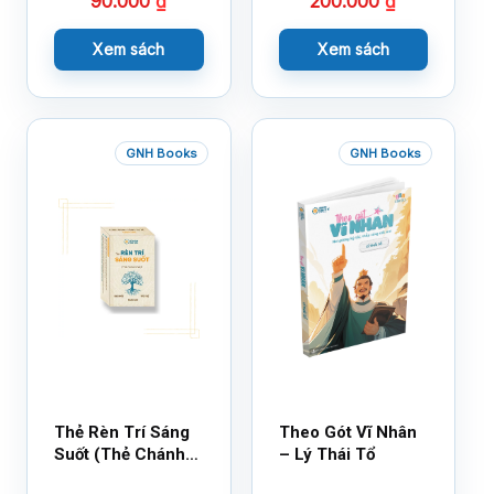
90.000
₫
200.000
₫
Cùng 150 Sticker
Thần Kỳ
Xem sách
Xem sách
GNH Books
GNH Books
Thẻ Rèn Trí Sáng
Theo Gót Vĩ Nhân
Suốt (Thẻ Chánh
– Lý Thái Tổ
Kiến)