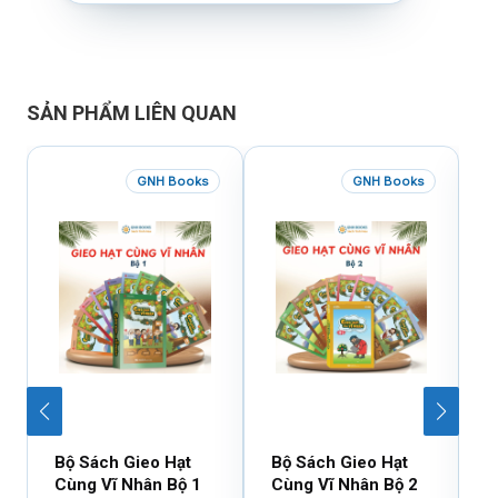
SẢN PHẨM LIÊN QUAN
GNH Books
GNH Books
Bộ Sách Gieo Hạt
Bộ Sách Gieo Hạt
B
Cùng Vĩ Nhân Bộ 1
Cùng Vĩ Nhân Bộ 2
D