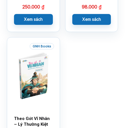
250.000
₫
98.000
₫
Xem sách
Xem sách
GNH Books
Theo Gót Vĩ Nhân
– Lý Thường Kiệt