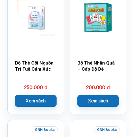
Bộ Thẻ Cội Nguồn
Bộ Thẻ Nhân Quả
Trí Tuệ Cảm Xúc
– Cấp Độ Dễ
250.000
₫
200.000
₫
Xem sách
Xem sách
GNH Books
GNH Books