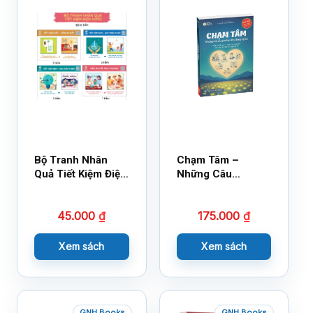
Bộ Tranh Nhân
Chạm Tâm –
Quả Tiết Kiệm Điện
Những Câu
Nước
Chuyện Lay Động
Lòng Người
45.000
₫
175.000
₫
Xem sách
Xem sách
GNH Books
GNH Books