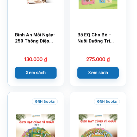
Bình An Mỗi Ngày-
Bộ EQ Cho Bé –
250 Thông Điệp
Nuôi Dưỡng Trí
Cuộc Sống
Tuệ Cảm Xúc
130.000
₫
275.000
₫
Xem sách
Xem sách
GNH Books
GNH Books