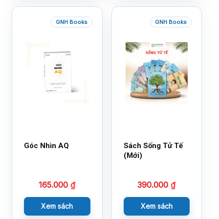
GNH Books
GNH Books
Góc Nhìn AQ
Sách Sống Tử Tế
(Mới)
165.000
₫
390.000
₫
Xem sách
Xem sách