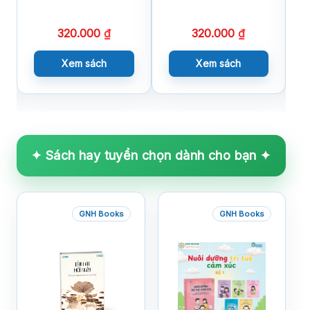
X
320.000
₫
320.000
₫
Xem sách
Xem sách
✦ Sách hay tuyển chọn dành cho bạn ✦
GNH Books
GNH Books