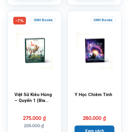
GNH Books
GNH Books
-7%
Việt Sử Kiêu Hùng
Y Học Chiêm Tinh
– Quyển 1 (Bìa
Cứng)
275.000
₫
280.000
₫
295.000
₫
Xem sách