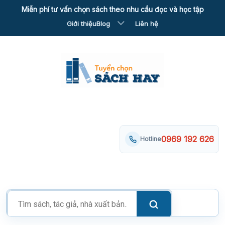
Skip
Miễn phí tư vấn chọn sách theo nhu cầu đọc và học tập
to
Giới thiệu
Blog
Liên hệ
content
0969 192 626
Hotline
Tìm
kiếm
sản
phẩm