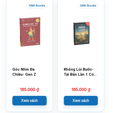
GNH Books
GNH Books
Góc Nhìn Đa
Không Lùi Bước-
Chiều- Gen Z
Tái Bản Lần 1 Có
Bổ Sung
165.000
₫
165.000
₫
Xem sách
Xem sách