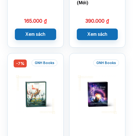
(Mới)
165.000
₫
390.000
₫
Xem sách
Xem sách
GNH Books
GNH Books
-7%