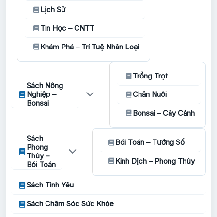
Lịch Sử
Tin Học – CNTT
Khám Phá – Trí Tuệ Nhân Loại
Trồng Trọt
Sách Nông
Nghiệp –
Chăn Nuôi
Bonsai
Bonsai – Cây Cảnh
Sách
Bói Toán – Tướng Số
Phong
Thủy –
Kinh Dịch – Phong Thủy
Bói Toán
Sách Tình Yêu
Sách Chăm Sóc Sức Khỏe