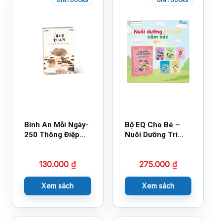
Bình An Mỗi Ngày-
Bộ EQ Cho Bé –
250 Thông Điệp
Nuôi Dưỡng Trí
Cuộc Sống
Tuệ Cảm Xúc
130.000
₫
275.000
₫
Xem sách
Xem sách