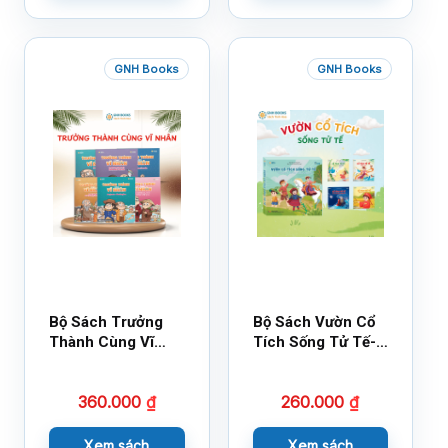
GNH Books
GNH Books
Bộ Sách Trưởng
Bộ Sách Vườn Cổ
Thành Cùng Vĩ
Tích Sống Tử Tế-
Nhân Mới Nhất
Bộ 1
360.000
₫
260.000
₫
Xem sách
Xem sách