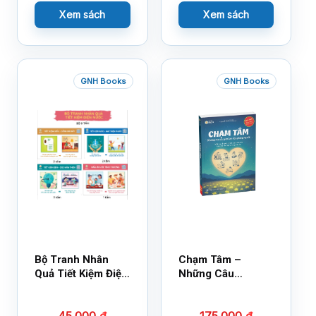
Xem sách
Xem sách
GNH Books
GNH Books
Bộ Tranh Nhân
Chạm Tâm –
Quả Tiết Kiệm Điện
Những Câu
Nước
Chuyện Lay Động
Lòng Người