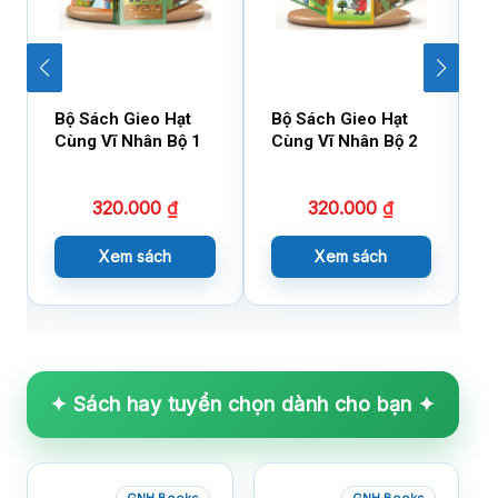
Bộ Sách Gieo Hạt
Bộ Sách Gieo Hạt
B
Cùng Vĩ Nhân Bộ 1
Cùng Vĩ Nhân Bộ 2
D
X
320.000
₫
320.000
₫
Xem sách
Xem sách
✦ Sách hay tuyển chọn dành cho bạn ✦
GNH Books
GNH Books