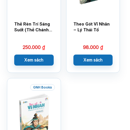
Thẻ Rèn Trí Sáng
Theo Gót Vĩ Nhân
Suốt (Thẻ Chánh
– Lý Thái Tổ
Kiến)
250.000
₫
98.000
₫
Xem sách
Xem sách
GNH Books