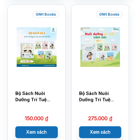
GNH Books
GNH Books
Bộ Sách Nuôi
Bộ Sách Nuôi
Dưỡng Trí Tuệ
Dưỡng Trí Tuệ
Cảm Xúc- Bộ 2-
Cảm Xúc Bộ 2 –
14×17
18×21
150.000
₫
275.000
₫
Xem sách
Xem sách