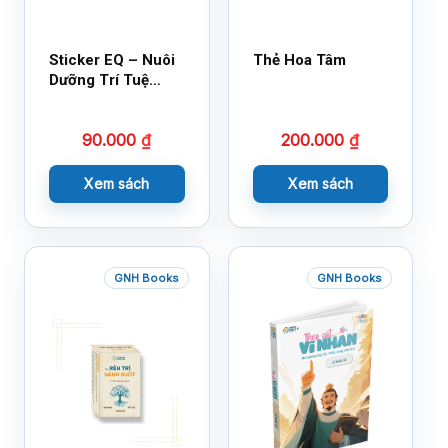
Sticker EQ – Nuôi
Thẻ Hoa Tâm
Dưỡng Trí Tuệ
Cảm Xúc – Làm
Bạn Với Cảm Xúc
90.000
₫
200.000
₫
Cùng 150 Sticker
Thần Kỳ
Xem sách
Xem sách
GNH Books
GNH Books