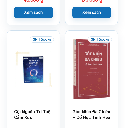
45.000
₫
175.000
₫
Xem sách
Xem sách
GNH Books
GNH Books
Cội Nguồn Trí Tuệ
Góc Nhìn Đa Chiều
Cảm Xúc
– Cổ Học Tinh Hoa