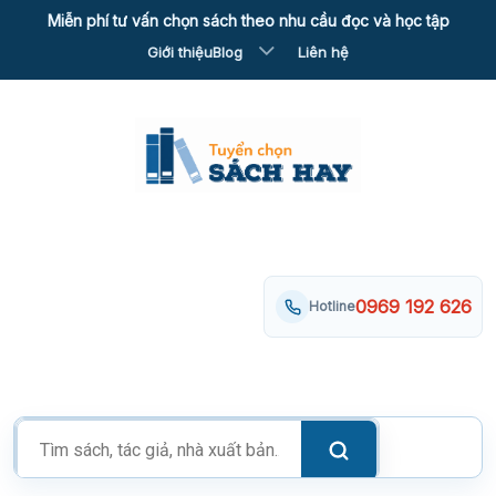
Skip
Miễn phí tư vấn chọn sách theo nhu cầu đọc và học tập
to
Giới thiệu
Blog
Liên hệ
content
0969 192 626
Hotline
Tìm
kiếm
sản
phẩm