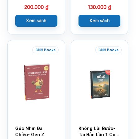
200.000
₫
130.000
₫
Xem sách
Xem sách
GNH Books
GNH Books
Góc Nhìn Đa
Không Lùi Bước-
Chiều- Gen Z
Tái Bản Lần 1 Có