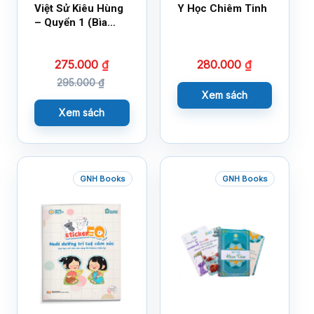
Việt Sử Kiêu Hùng
Y Học Chiêm Tinh
– Quyển 1 (Bìa
Cứng)
275.000
₫
280.000
₫
295.000
₫
Xem sách
Xem sách
GNH Books
GNH Books