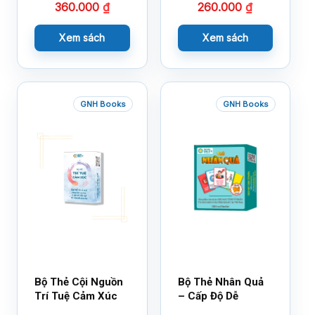
360.000
₫
260.000
₫
Xem sách
Xem sách
GNH Books
GNH Books
Bộ Thẻ Cội Nguồn
Bộ Thẻ Nhân Quả
Trí Tuệ Cảm Xúc
– Cấp Độ Dễ