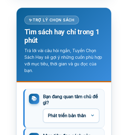
TRỢ LÝ CHỌN SÁCH
Tìm sách hay chỉ trong 1
phút
Trả lời vài câu hỏi ngắn, Tuyển Chọn
Sách Hay sẽ gợi ý những cuốn phù hợp
với mục tiêu, thời gian và gu đọc của
bạn.
Bạn đang quan tâm chủ đề
gì?