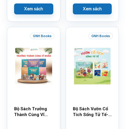
Xem sách
Xem sách
GNH Books
GNH Books
Bộ Sách Trưởng
Bộ Sách Vườn Cổ
Thành Cùng Vĩ
Tích Sống Tử Tế-
Nhân Mới Nhất
Bộ 1