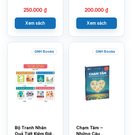
250.000
₫
200.000
₫
Xem sách
Xem sách
GNH Books
GNH Books
Bộ Tranh Nhân
Chạm Tâm –
Quả Tiết Kiệm Điện
Những Câu