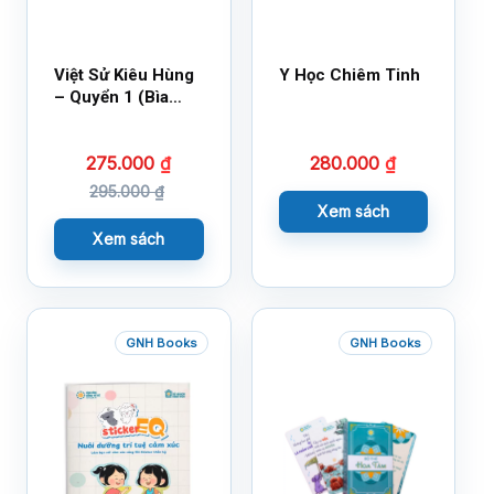
Việt Sử Kiêu Hùng
Y Học Chiêm Tinh
– Quyển 1 (Bìa
Cứng)
275.000
₫
280.000
₫
295.000
₫
Xem sách
Xem sách
GNH Books
GNH Books