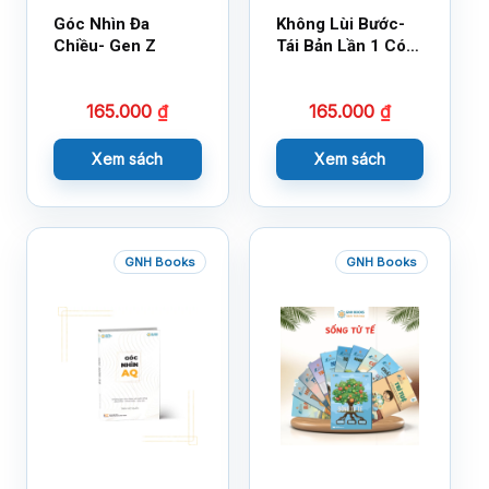
Góc Nhìn Đa
Không Lùi Bước-
Chiều- Gen Z
Tái Bản Lần 1 Có
Bổ Sung
165.000
₫
165.000
₫
Xem sách
Xem sách
GNH Books
GNH Books