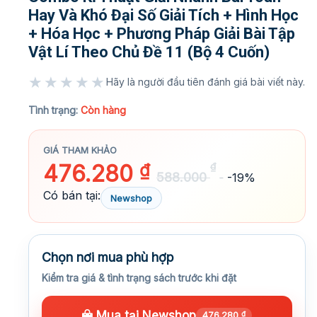
Hay Và Khó Đại Số Giải Tích + Hình Học
+ Hóa Học + Phương Pháp Giải Bài Tập
Vật Lí Theo Chủ Đề 11 (Bộ 4 Cuốn)
★★★★★
Hãy là người đầu tiên đánh giá bài viết này.
★★★★★
Tình trạng:
Còn hàng
GIÁ THAM KHẢO
476.280
₫
₫
588.000
-19%
Có bán tại:
Newshop
Chọn nơi mua phù hợp
Kiểm tra giá & tình trạng sách trước khi đặt
Mua tại Newshop
476.280
₫