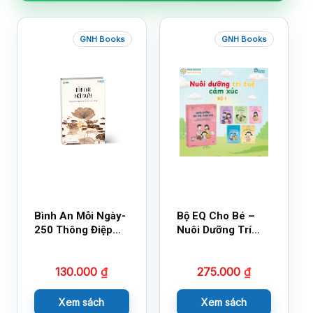
GNH Books
GNH Books
Bình An Mỗi Ngày-
Bộ EQ Cho Bé –
250 Thông Điệp
Nuôi Dưỡng Trí
Cuộc Sống
Tuệ Cảm Xúc
130.000
₫
275.000
₫
Xem sách
Xem sách