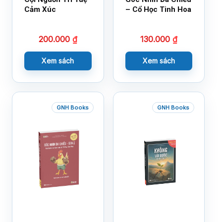
Cảm Xúc
– Cổ Học Tinh Hoa
200.000
₫
130.000
₫
Xem sách
Xem sách
GNH Books
GNH Books