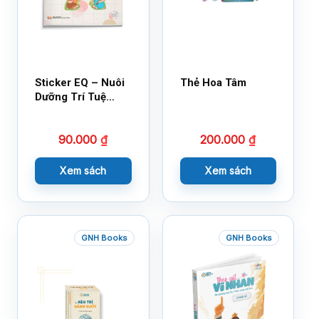
Sticker EQ – Nuôi
Thẻ Hoa Tâm
Dưỡng Trí Tuệ
Cảm Xúc – Làm
Bạn Với Cảm Xúc
90.000
₫
200.000
₫
Cùng 150 Sticker
Thần Kỳ
Xem sách
Xem sách
GNH Books
GNH Books