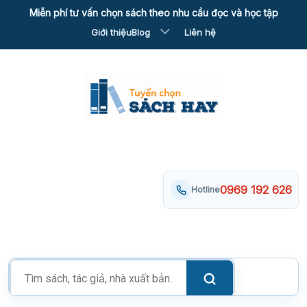
Skip
Miễn phí tư vấn chọn sách theo nhu cầu đọc và học tập
to
Giới thiệu
Blog
Liên hệ
content
0969 192 626
Hotline
Tìm
kiếm
sản
phẩm