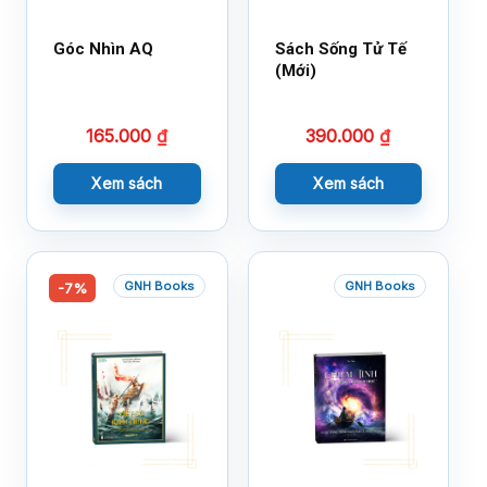
Góc Nhìn AQ
Sách Sống Tử Tế
(Mới)
165.000
₫
390.000
₫
Xem sách
Xem sách
GNH Books
GNH Books
-7%