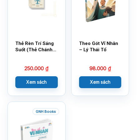
Thẻ Rèn Trí Sáng
Theo Gót Vĩ Nhân
Suốt (Thẻ Chánh
– Lý Thái Tổ
Kiến)
250.000
₫
98.000
₫
Xem sách
Xem sách
GNH Books