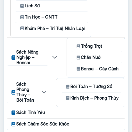
Lịch Sử
Tin Học – CNTT
Khám Phá – Trí Tuệ Nhân Loại
Trồng Trọt
Sách Nông
Nghiệp –
Chăn Nuôi
Bonsai
Bonsai – Cây Cảnh
Sách
Bói Toán – Tướng Số
Phong
Thủy –
Kinh Dịch – Phong Thủy
Bói Toán
Sách Tình Yêu
Sách Chăm Sóc Sức Khỏe