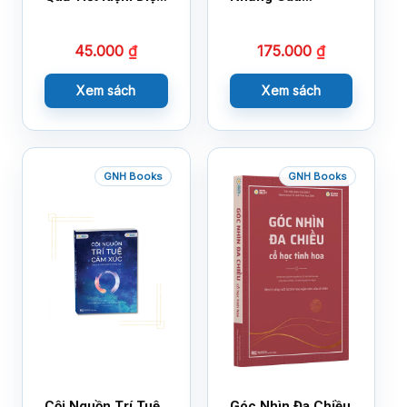
Nước
Chuyện Lay Động
Lòng Người
45.000
₫
175.000
₫
Xem sách
Xem sách
GNH Books
GNH Books
Cội Nguồn Trí Tuệ
Góc Nhìn Đa Chiều