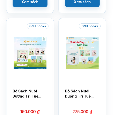
Xem sách
Xem sách
GNH Books
GNH Books
Bộ Sách Nuôi
Bộ Sách Nuôi
Dưỡng Trí Tuệ
Dưỡng Trí Tuệ
Cảm Xúc- Bộ 2-
Cảm Xúc Bộ 2 –
14×17
18×21
150.000
₫
275.000
₫