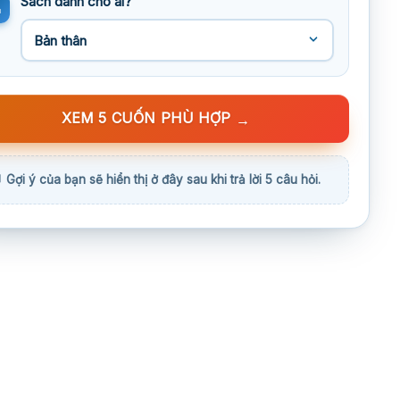
Sách dành cho ai?
XEM 5 CUỐN PHÙ HỢP
→