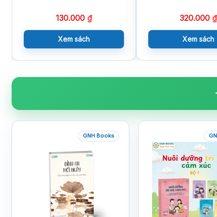
130.000
₫
320.000
₫
Xem sách
Xem sách
GNH Books
GN