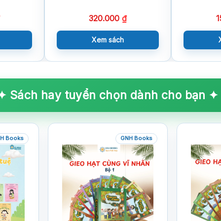
320.000
₫
1
Xem sách
✦ Sách hay tuyển chọn dành cho bạn ✦
H Books
GNH Books