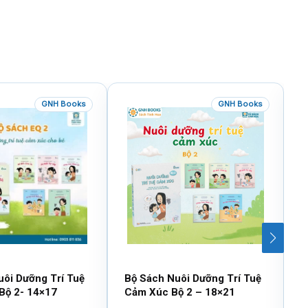
GNH Books
GNH Books
uôi Dưỡng Trí Tuệ
Bộ Sách Nuôi Dưỡng Trí Tuệ
B
Bộ 2- 14×17
Cảm Xúc Bộ 2 – 18×21
V