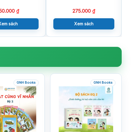
50.000
₫
275.000
₫
Xem sách
Xem sách
GNH Books
GNH Books