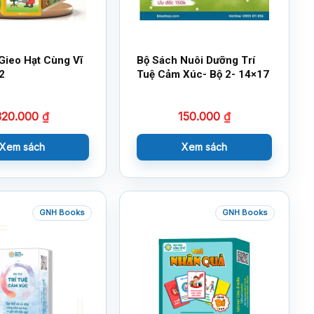
Gieo Hạt Cùng Vĩ
Bộ Sách Nuôi Dưỡng Trí
2
Tuệ Cảm Xúc- Bộ 2- 14×17
320.000
₫
150.000
₫
Xem sách
Xem sách
GNH Books
GNH Books