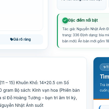
Đặc điểm nổi bật
Tác giả: Nguyễn Nhật Ánh Đố
trang: 336 Định dạng: bìa 
Giá rõ ràng
bản mới) Ấn bản mới gồm 18
T
Tìm
(11 – 15) Khuôn Khổ: 14×20.5 cm Số
Trả l
0 gram Bộ sách: Kính vạn hoa (Phiên bản
cuốn 
 sĩ Đỗ Hoàng Tường – bạn tri âm tri kỷ,
 Nguyễn Nhật Ánh suốt