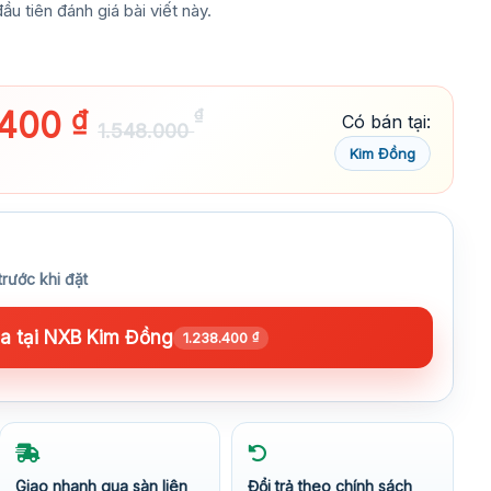
ầu tiên đánh giá bài viết này.
.400
₫
₫
Có bán tại:
1.548.000
Kim Đồng
trước khi đặt
 tại NXB Kim Đồng
1.238.400
₫
Giao nhanh qua sàn liên
Đổi trả theo chính sách