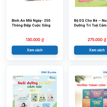
Bình An Mỗi Ngày- 250
Bộ EQ Cho Bé – Nu
Thông Điệp Cuộc Sống
Dưỡng Trí Tuệ Cảm
130.000
₫
275.000
₫
Xem sách
Xem sách
GNH Books
GN