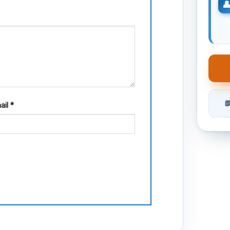
ail
*