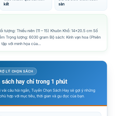
kết
sàn
i tượng: Thiếu niên (11 – 15) Khuôn Khổ: 14×20.5 cm Số
mềm Trọng lượng: 6030 gram Bộ sách: Kính vạn hoa (Phiên
 tập với minh họa của…
RỢ LÝ CHỌN SÁCH
 sách hay chỉ trong 1 phút
ời vài câu hỏi ngắn, Tuyển Chọn Sách Hay sẽ gợi ý những
phù hợp với mục tiêu, thời gian và gu đọc của bạn.