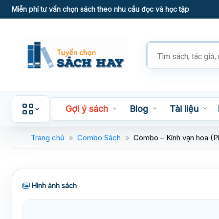
Skip
Miễn phí tư vấn chọn sách theo nhu cầu đọc và học tập
to
content
Tìm
kiếm
sản
phẩm
Gợi ý sách
Blog
Tài liệu
Trang chủ
»
Combo Sách
»
Combo – Kính vạn hoa (Ph
Hình ảnh sách