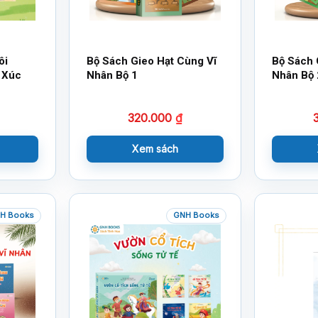
ôi
Bộ Sách Gieo Hạt Cùng Vĩ
Bộ Sách 
 Xúc
Nhân Bộ 1
Nhân Bộ 
320.000
₫
Xem sách
H Books
GNH Books