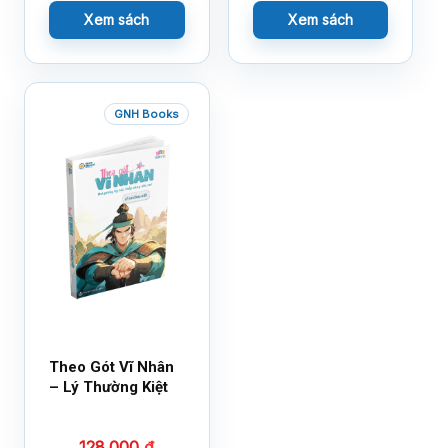
Xem sách
Xem sách
GNH Books
Theo Gót Vĩ Nhân
– Lý Thường Kiệt
128.000
₫