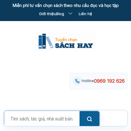
Skip
Miễn phí tư vấn chọn sách theo nhu cầu đọc và học tập
to
Giới thiệu
Blog
Liên hệ
content
0969 192 626
Hotline
Tìm
kiếm
sản
phẩm