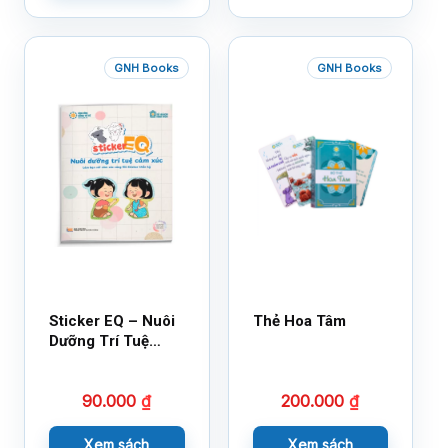
GNH Books
GNH Books
Sticker EQ – Nuôi
Thẻ Hoa Tâm
Dưỡng Trí Tuệ
Cảm Xúc – Làm
Bạn Với Cảm Xúc
90.000
₫
200.000
₫
Cùng 150 Sticker
Thần Kỳ
Xem sách
Xem sách