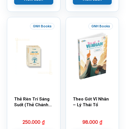
GNH Books
GNH Books
Thẻ Rèn Trí Sáng
Theo Gót Vĩ Nhân
Suốt (Thẻ Chánh
– Lý Thái Tổ
Kiến)
250.000
₫
98.000
₫