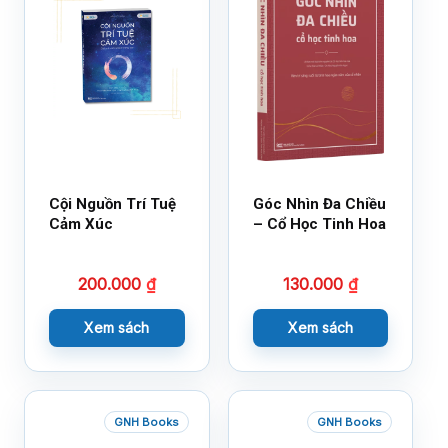
Cội Nguồn Trí Tuệ
Góc Nhìn Đa Chiều
Cảm Xúc
– Cổ Học Tinh Hoa
200.000
₫
130.000
₫
Xem sách
Xem sách
GNH Books
GNH Books