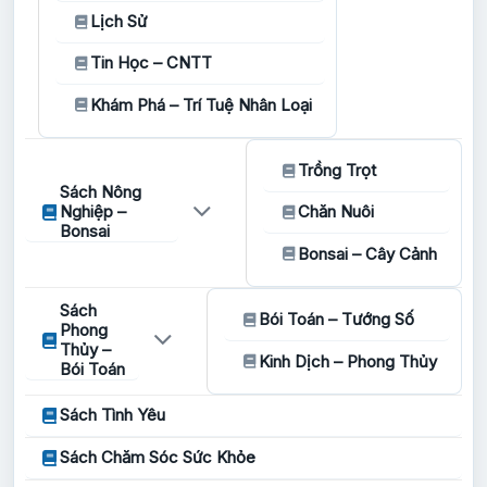
Lịch Sử
Tin Học – CNTT
Khám Phá – Trí Tuệ Nhân Loại
Trồng Trọt
Sách Nông
Nghiệp –
Chăn Nuôi
Bonsai
Bonsai – Cây Cảnh
Sách
Bói Toán – Tướng Số
Phong
Thủy –
Kinh Dịch – Phong Thủy
Bói Toán
Sách Tình Yêu
Sách Chăm Sóc Sức Khỏe