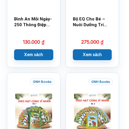
Bình An Mỗi Ngày-
Bộ EQ Cho Bé –
250 Thông Điệp
Nuôi Dưỡng Trí
Cuộc Sống
Tuệ Cảm Xúc
130.000
₫
275.000
₫
Xem sách
Xem sách
GNH Books
GNH Books