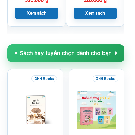
320.000
₫
320.000
₫
Xem sách
Xem sách
✦ Sách hay tuyển chọn dành cho bạn ✦
GNH Books
GNH Books