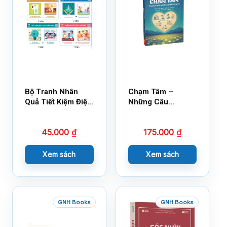
Bộ Tranh Nhân
Chạm Tâm –
Quả Tiết Kiệm Điện
Những Câu
Nước
Chuyện Lay Động
Lòng Người
45.000
₫
175.000
₫
Xem sách
Xem sách
GNH Books
GNH Books