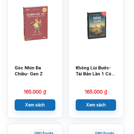
Góc Nhìn Đa
Không Lùi Bước-
Chiều- Gen Z
Tái Bản Lần 1 Có
Bổ Sung
165.000
₫
165.000
₫
Xem sách
Xem sách
GNH Books
GNH Books