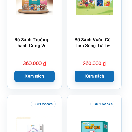
Bộ Sách Trưởng
Bộ Sách Vườn Cổ
Thành Cùng Vĩ
Tích Sống Tử Tế-
Nhân Mới Nhất
Bộ 1
360.000
₫
260.000
₫
Xem sách
Xem sách
GNH Books
GNH Books