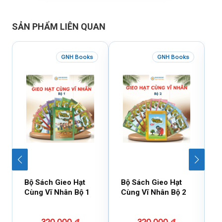
SẢN PHẨM LIÊN QUAN
GNH Books
GNH Books
Bộ Sách Gieo Hạt
Bộ Sách Gieo Hạt
B
Cùng Vĩ Nhân Bộ 1
Cùng Vĩ Nhân Bộ 2
D
X