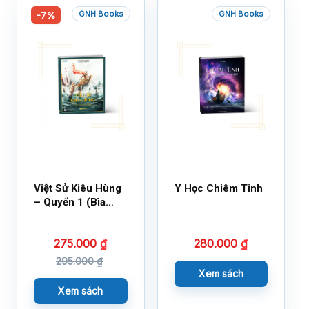
GNH Books
GNH Books
-7%
Việt Sử Kiêu Hùng
Y Học Chiêm Tinh
– Quyển 1 (Bìa
Cứng)
275.000
₫
280.000
₫
295.000
₫
Xem sách
Xem sách