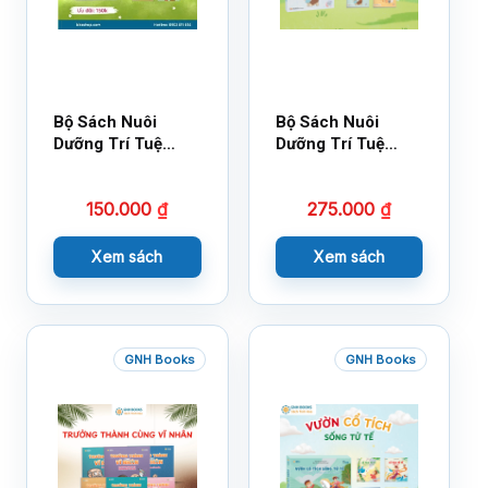
Bộ Sách Nuôi
Bộ Sách Nuôi
Dưỡng Trí Tuệ
Dưỡng Trí Tuệ
Cảm Xúc- Bộ 2-
Cảm Xúc Bộ 2 –
14×17
18×21
150.000
₫
275.000
₫
Xem sách
Xem sách
GNH Books
GNH Books