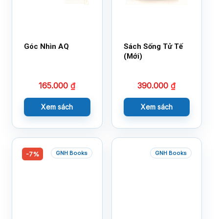
Góc Nhìn AQ
Sách Sống Tử Tế
(Mới)
165.000
₫
390.000
₫
Xem sách
Xem sách
GNH Books
GNH Books
-7%