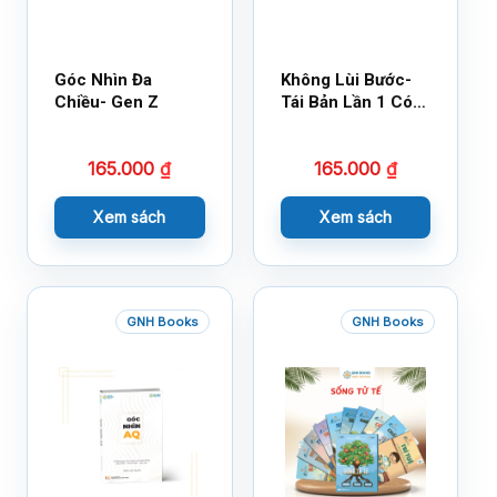
Góc Nhìn Đa
Không Lùi Bước-
Chiều- Gen Z
Tái Bản Lần 1 Có
Bổ Sung
165.000
₫
165.000
₫
Xem sách
Xem sách
GNH Books
GNH Books