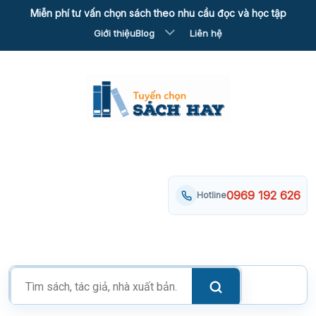
Skip
Miễn phí tư vấn chọn sách theo nhu cầu đọc và học tập
to
Giới thiệu
Blog
Liên hệ
content
0969 192 626
Hotline
Tìm
kiếm
sản
phẩm