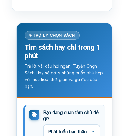
TRỢ LÝ CHỌN SÁCH
Tìm sách hay chỉ trong 1
phút
Trả lời vài câu hỏi ngắn, Tuyển Chọn
Sách Hay sẽ gợi ý những cuốn phù hợp
với mục tiêu, thời gian và gu đọc của
bạn.
Bạn đang quan tâm chủ đề
gì?