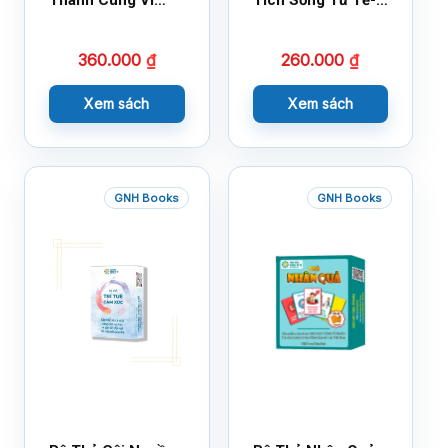
Thành Cùng Vĩ
Tích Sống Tử Tế-
Nhân Mới Nhất
Bộ 1
360.000
₫
260.000
₫
Xem sách
Xem sách
GNH Books
GNH Books