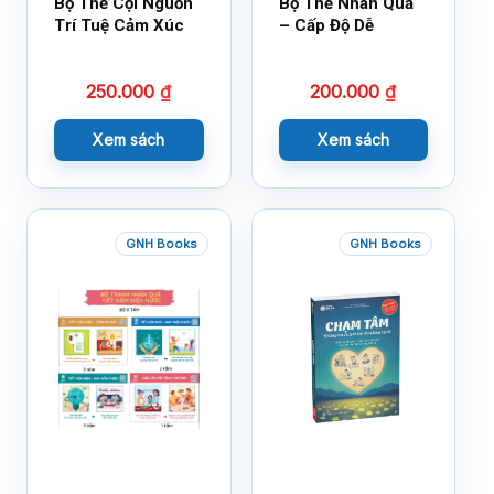
Bộ Thẻ Cội Nguồn
Bộ Thẻ Nhân Quả
Trí Tuệ Cảm Xúc
– Cấp Độ Dễ
250.000
₫
200.000
₫
Xem sách
Xem sách
GNH Books
GNH Books