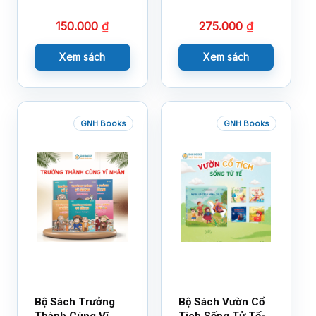
14×17
18×21
150.000
₫
275.000
₫
Xem sách
Xem sách
GNH Books
GNH Books
Bộ Sách Trưởng
Bộ Sách Vườn Cổ