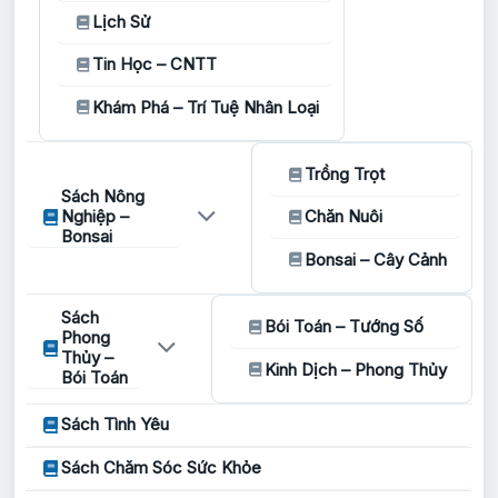
Lịch Sử
Tin Học – CNTT
Khám Phá – Trí Tuệ Nhân Loại
Trồng Trọt
Sách Nông
Nghiệp –
Chăn Nuôi
Bonsai
Bonsai – Cây Cảnh
Sách
Bói Toán – Tướng Số
Phong
Thủy –
Kinh Dịch – Phong Thủy
Bói Toán
Sách Tình Yêu
Sách Chăm Sóc Sức Khỏe