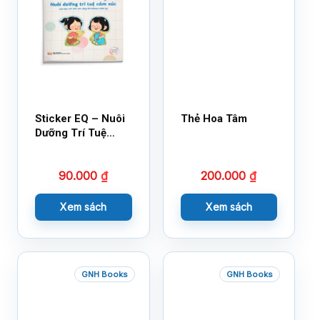
Sticker EQ – Nuôi
Thẻ Hoa Tâm
Dưỡng Trí Tuệ
Cảm Xúc – Làm
Bạn Với Cảm Xúc
90.000
₫
200.000
₫
Cùng 150 Sticker
Thần Kỳ
Xem sách
Xem sách
GNH Books
GNH Books