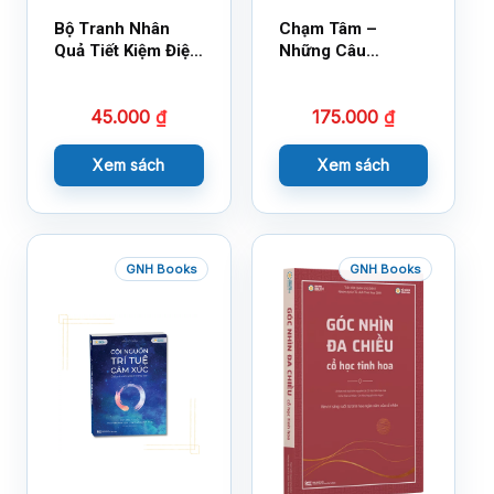
Bộ Tranh Nhân
Chạm Tâm –
Quả Tiết Kiệm Điện
Những Câu
Nước
Chuyện Lay Động
Lòng Người
45.000
₫
175.000
₫
Xem sách
Xem sách
GNH Books
GNH Books