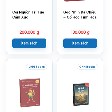
Cội Nguồn Trí Tuệ
Góc Nhìn Đa Chiều
Cảm Xúc
– Cổ Học Tinh Hoa
200.000
₫
130.000
₫
Xem sách
Xem sách
GNH Books
GNH Books