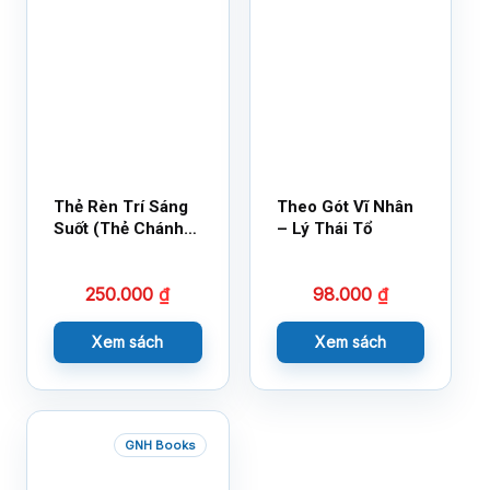
Thẻ Rèn Trí Sáng
Theo Gót Vĩ Nhân
Suốt (Thẻ Chánh
– Lý Thái Tổ
Kiến)
250.000
₫
98.000
₫
Xem sách
Xem sách
GNH Books