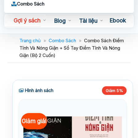
Combo Sách
Gợi ý sách
Ebook
Blog
Tài liệu
Sách nói
Trang chủ
»
Combo Sách
»
Combo Sách Điềm
Tĩnh Và Nóng Giận + Sổ Tay Điềm Tĩnh Và Nóng
Giận (Bộ 2 Cuốn)
Hình ảnh sách
Giảm 5%
Giảm giá!