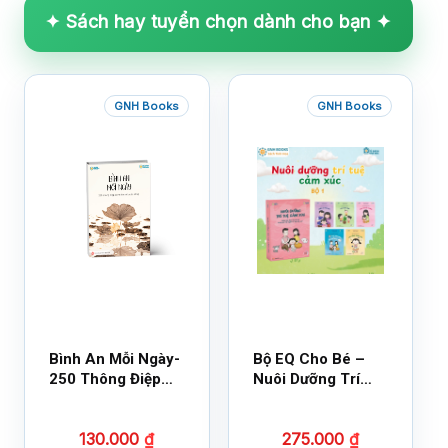
✦ Sách hay tuyển chọn dành cho bạn ✦
GNH Books
GNH Books
Bình An Mỗi Ngày-
Bộ EQ Cho Bé –
250 Thông Điệp
Nuôi Dưỡng Trí
Cuộc Sống
Tuệ Cảm Xúc
130.000
₫
275.000
₫