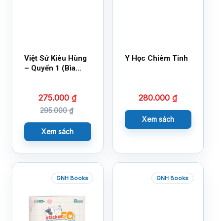
Việt Sử Kiêu Hùng
Y Học Chiêm Tinh
– Quyển 1 (Bìa
Cứng)
275.000
₫
280.000
₫
295.000
₫
Xem sách
Xem sách
GNH Books
GNH Books