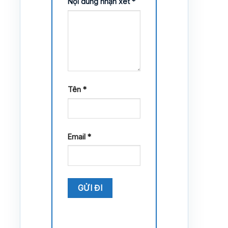
Nội dung nhận xét
*
Tên
*
Email
*