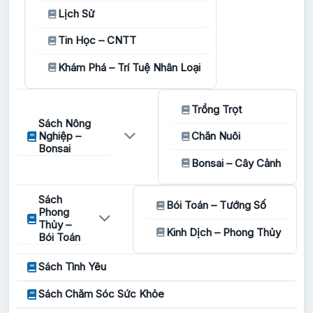
Lịch Sử
Tin Học – CNTT
Khám Phá – Trí Tuệ Nhân Loại
Trồng Trọt
Sách Nông
Nghiệp –
Chăn Nuôi
Bonsai
Bonsai – Cây Cảnh
Sách
Bói Toán – Tướng Số
Phong
Thủy –
Kinh Dịch – Phong Thủy
Bói Toán
Sách Tình Yêu
Sách Chăm Sóc Sức Khỏe