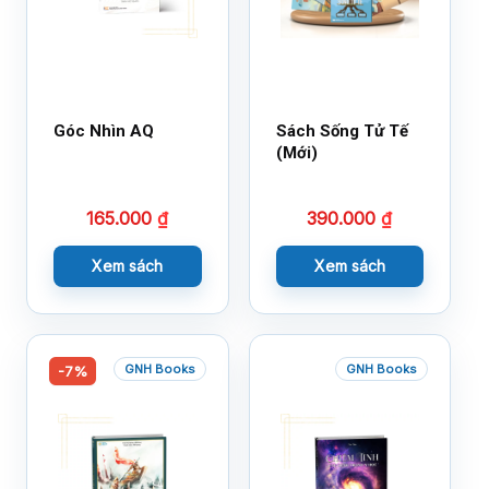
Góc Nhìn AQ
Sách Sống Tử Tế
(Mới)
165.000
₫
390.000
₫
Xem sách
Xem sách
GNH Books
GNH Books
-7%