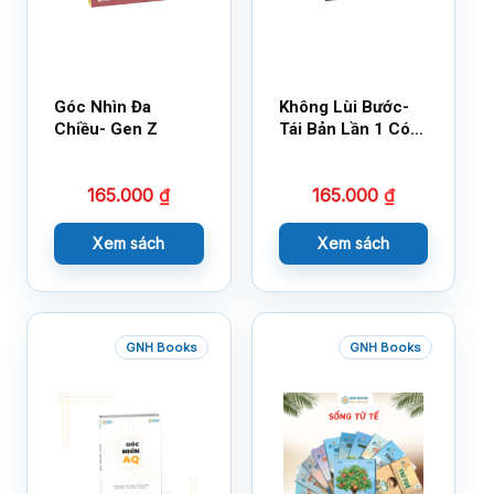
Góc Nhìn Đa
Không Lùi Bước-
Chiều- Gen Z
Tái Bản Lần 1 Có
Bổ Sung
165.000
₫
165.000
₫
Xem sách
Xem sách
GNH Books
GNH Books