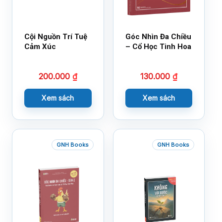
Cội Nguồn Trí Tuệ
Góc Nhìn Đa Chiều
Cảm Xúc
– Cổ Học Tinh Hoa
200.000
₫
130.000
₫
Xem sách
Xem sách
GNH Books
GNH Books