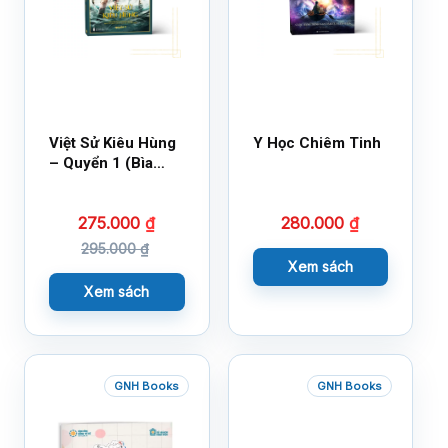
Việt Sử Kiêu Hùng
Y Học Chiêm Tinh
– Quyển 1 (Bìa
Cứng)
275.000
₫
280.000
₫
295.000
₫
Xem sách
Xem sách
GNH Books
GNH Books