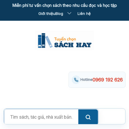
Skip
Miễn phí tư vấn chọn sách theo nhu cầu đọc và học tập
to
Giới thiệu
Blog
Liên hệ
content
0969 192 626
Hotline
Tìm
kiếm
sản
phẩm