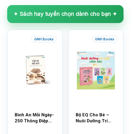
✦ Sách hay tuyển chọn dành cho bạn ✦
GNH Books
GNH Books
Bình An Mỗi Ngày-
Bộ EQ Cho Bé –
250 Thông Điệp
Nuôi Dưỡng Trí
Cuộc Sống
Tuệ Cảm Xúc