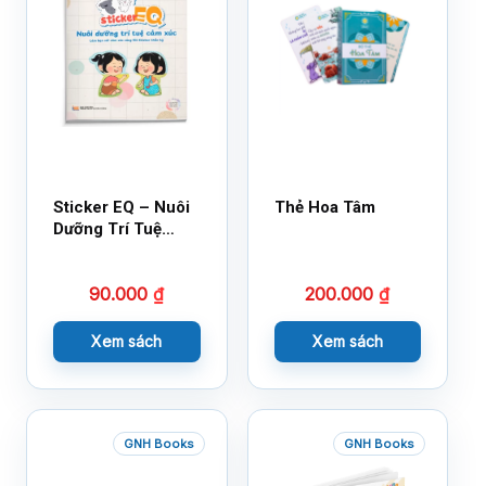
Sticker EQ – Nuôi
Thẻ Hoa Tâm
Dưỡng Trí Tuệ
Cảm Xúc – Làm
Bạn Với Cảm Xúc
90.000
₫
200.000
₫
Cùng 150 Sticker
Thần Kỳ
Xem sách
Xem sách
GNH Books
GNH Books