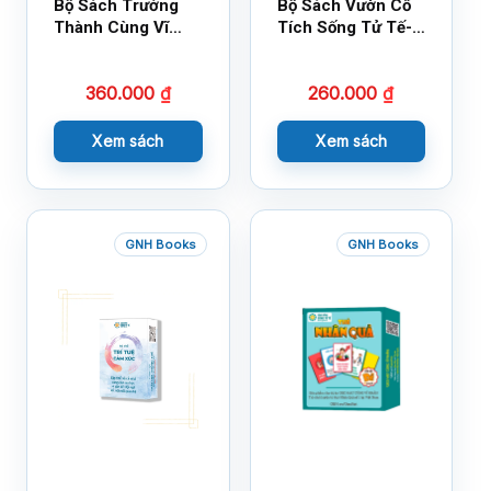
Bộ Sách Trưởng
Bộ Sách Vườn Cổ
Thành Cùng Vĩ
Tích Sống Tử Tế-
Nhân Mới Nhất
Bộ 1
360.000
₫
260.000
₫
Xem sách
Xem sách
GNH Books
GNH Books