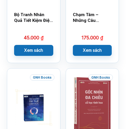
Bộ Tranh Nhân
Chạm Tâm –
Quả Tiết Kiệm Điện
Những Câu
Nước
Chuyện Lay Động
Lòng Người
45.000
₫
175.000
₫
Xem sách
Xem sách
GNH Books
GNH Books