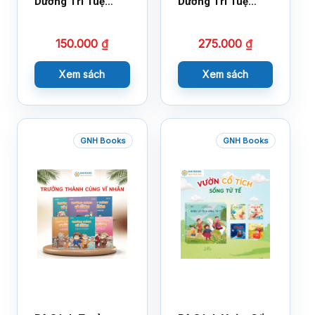
Dưỡng Trí Tuệ
Dưỡng Trí Tuệ
Cảm Xúc- Bộ 2-
Cảm Xúc Bộ 2 –
14×17
18×21
150.000
₫
275.000
₫
Xem sách
Xem sách
GNH Books
GNH Books