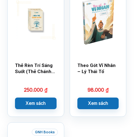
Thẻ Rèn Trí Sáng
Theo Gót Vĩ Nhân
Suốt (Thẻ Chánh
– Lý Thái Tổ
Kiến)
250.000
₫
98.000
₫
Xem sách
Xem sách
GNH Books