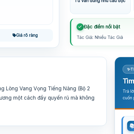
Tư vấn đúng nhu cầu đọc
Đặc điểm nổi bật
Giá rõ ràng
Tác Giả: Nhiều Tác Giả
T
Tìm
ng Lòng Vang Vọng Tiếng Nàng (Bộ 2
Trả l
 thương một cách đầy quyến rũ mà không
cuốn 