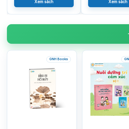
Xem sách
Xem sách
GNH Books
GN