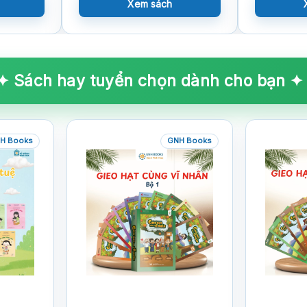
Xem sách
✦ Sách hay tuyển chọn dành cho bạn ✦
H Books
GNH Books