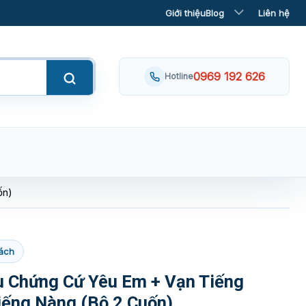
Giới thiệu
Blog
Liên hệ
0969 192 626
Hotline
ốn)
ách
u Chứng Cứ Yêu Em + Vạn Tiếng
iếng Nàng (Bộ 2 Cuốn)