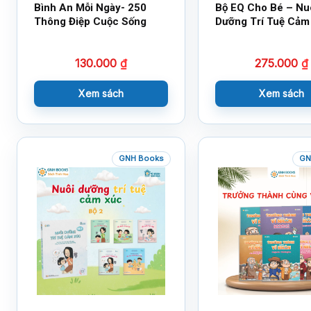
Bình An Mỗi Ngày- 250
Bộ EQ Cho Bé – Nu
Thông Điệp Cuộc Sống
Dưỡng Trí Tuệ Cảm
130.000
₫
275.000
₫
Xem sách
Xem sách
GNH Books
GN