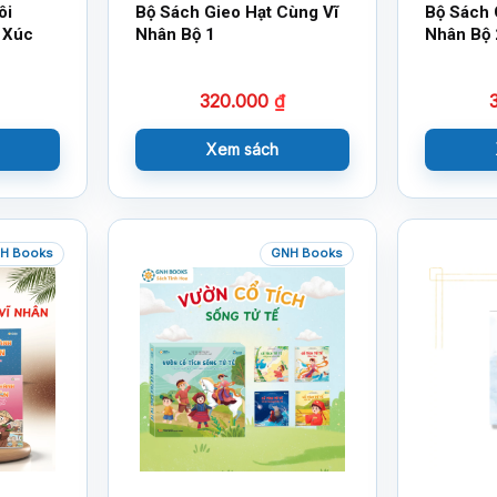
ôi
Bộ Sách Gieo Hạt Cùng Vĩ
Bộ Sách 
 Xúc
Nhân Bộ 1
Nhân Bộ 
320.000
₫
Xem sách
H Books
GNH Books