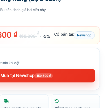
ầu tiên đánh giá bài viết này.
.600
₫
₫
Có bán tại:
Newshop
168.000
-5%
trước khi đặt
Mua tại Newshop
159.600
₫