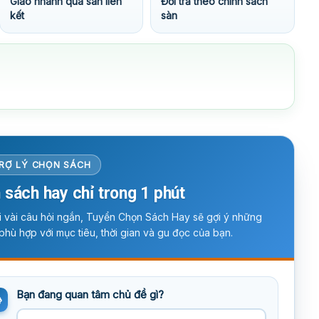
Giao nhanh qua sàn liên
Đổi trả theo chính sách
kết
sàn
RỢ LÝ CHỌN SÁCH
 sách hay chỉ trong 1 phút
ời vài câu hỏi ngắn, Tuyển Chọn Sách Hay sẽ gợi ý những
phù hợp với mục tiêu, thời gian và gu đọc của bạn.
Bạn đang quan tâm chủ đề gì?