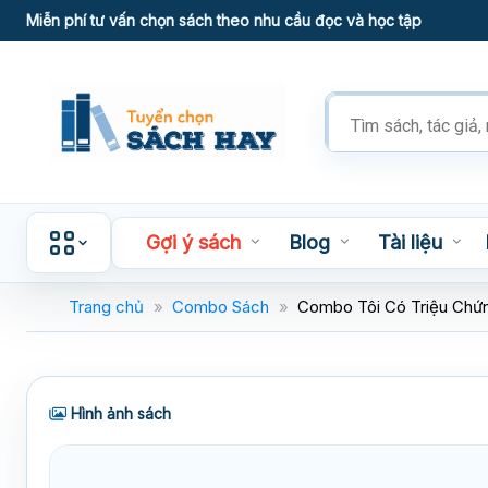
Skip
Miễn phí tư vấn chọn sách theo nhu cầu đọc và học tập
to
content
Tìm
kiếm
sản
phẩm
Gợi ý sách
Blog
Tài liệu
Trang chủ
»
Combo Sách
»
Combo Tôi Có Triệu Chứ
Hình ảnh sách