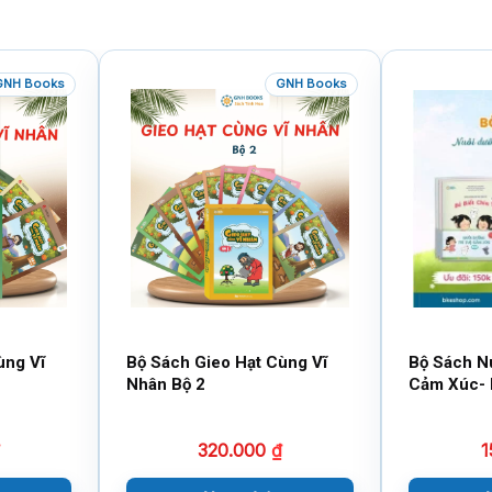
GNH Books
GNH Books
ùng Vĩ
Bộ Sách Gieo Hạt Cùng Vĩ
Bộ Sách N
Nhân Bộ 2
Cảm Xúc- 
320.000
₫
1