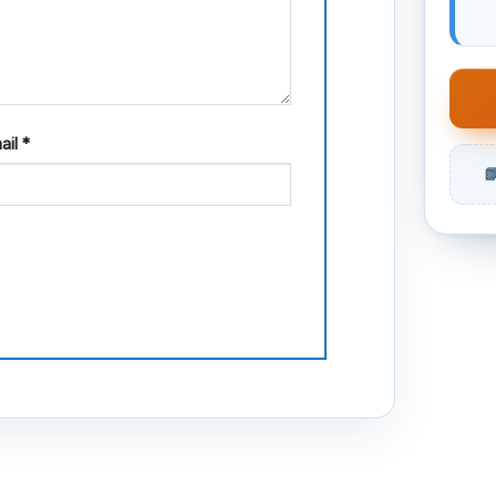
ail
*