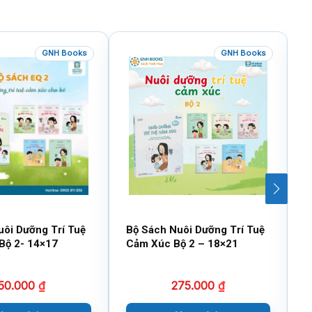
GNH Books
GNH Books
uôi Dưỡng Trí Tuệ
Bộ Sách Nuôi Dưỡng Trí Tuệ
B
Bộ 2- 14×17
Cảm Xúc Bộ 2 – 18×21
V
50.000
₫
275.000
₫