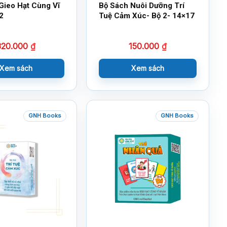
Gieo Hạt Cùng Vĩ
Bộ Sách Nuôi Dưỡng Trí
2
Tuệ Cảm Xúc- Bộ 2- 14×17
320.000
₫
150.000
₫
Xem sách
Xem sách
GNH Books
GNH Books