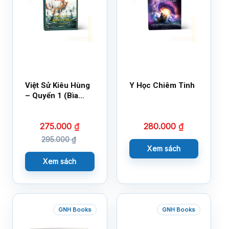
Việt Sử Kiêu Hùng
Y Học Chiêm Tinh
– Quyển 1 (Bìa
Cứng)
275.000
₫
280.000
₫
295.000
₫
Xem sách
Xem sách
GNH Books
GNH Books