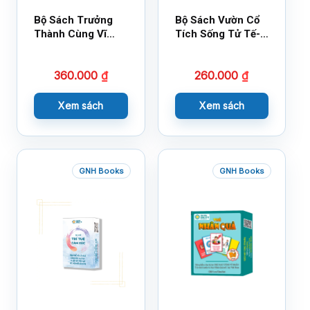
Bộ Sách Trưởng
Bộ Sách Vườn Cổ
Thành Cùng Vĩ
Tích Sống Tử Tế-
Nhân Mới Nhất
Bộ 1
360.000
₫
260.000
₫
Xem sách
Xem sách
GNH Books
GNH Books