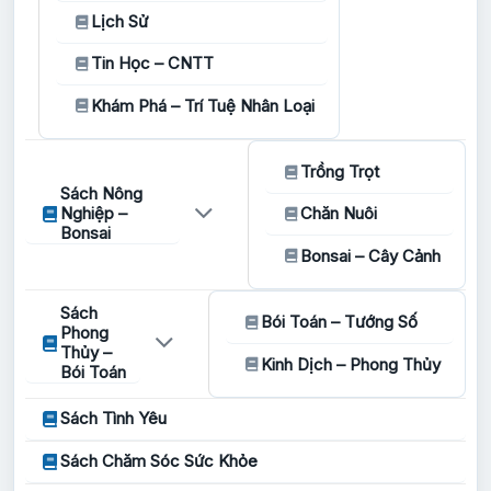
Lịch Sử
Tin Học – CNTT
Khám Phá – Trí Tuệ Nhân Loại
Trồng Trọt
Sách Nông
Nghiệp –
Chăn Nuôi
Bonsai
Bonsai – Cây Cảnh
Sách
Bói Toán – Tướng Số
Phong
Thủy –
Kinh Dịch – Phong Thủy
Bói Toán
Sách Tình Yêu
Sách Chăm Sóc Sức Khỏe