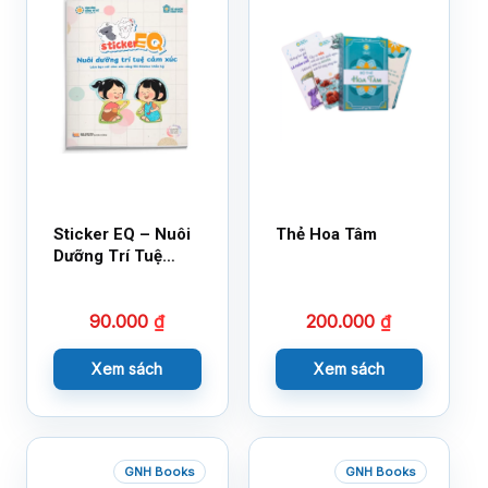
Sticker EQ – Nuôi
Thẻ Hoa Tâm
Dưỡng Trí Tuệ
Cảm Xúc – Làm
Bạn Với Cảm Xúc
90.000
₫
200.000
₫
Cùng 150 Sticker
Thần Kỳ
Xem sách
Xem sách
GNH Books
GNH Books