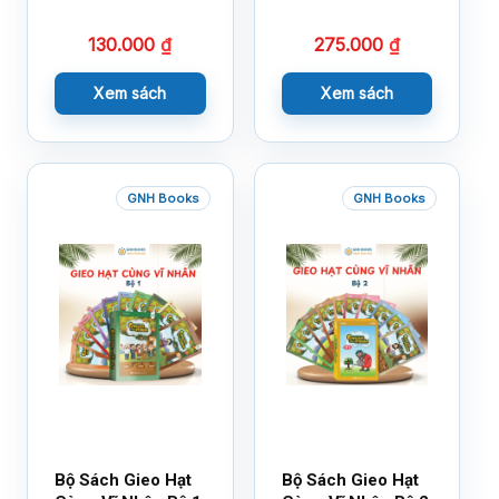
Cuộc Sống
Tuệ Cảm Xúc
130.000
₫
275.000
₫
Xem sách
Xem sách
GNH Books
GNH Books
Bộ Sách Gieo Hạt
Bộ Sách Gieo Hạt