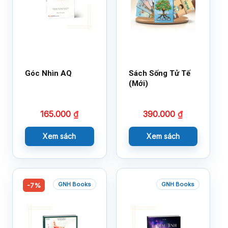
Góc Nhìn AQ
Sách Sống Tử Tế
(Mới)
165.000
₫
390.000
₫
Xem sách
Xem sách
GNH Books
GNH Books
-7%