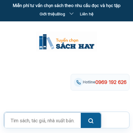
Skip
Miễn phí tư vấn chọn sách theo nhu cầu đọc và học tập
to
Giới thiệu
Blog
Liên hệ
content
0969 192 626
Hotline
Tìm
kiếm
sản
phẩm