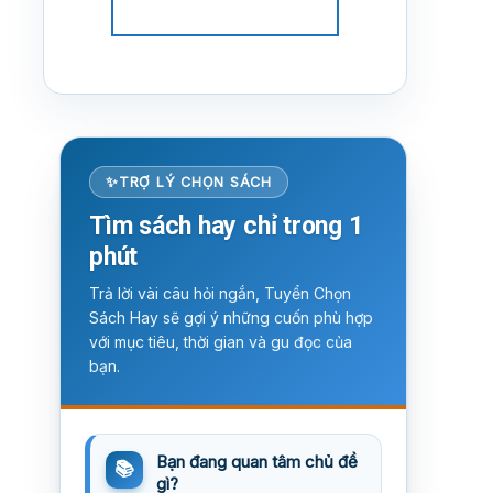
TRỢ LÝ CHỌN SÁCH
Tìm sách hay chỉ trong 1
phút
Trả lời vài câu hỏi ngắn, Tuyển Chọn
Sách Hay sẽ gợi ý những cuốn phù hợp
với mục tiêu, thời gian và gu đọc của
bạn.
Bạn đang quan tâm chủ đề
gì?