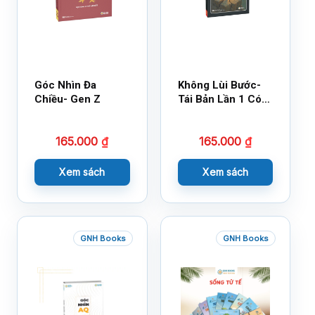
Góc Nhìn Đa
Không Lùi Bước-
Chiều- Gen Z
Tái Bản Lần 1 Có
Bổ Sung
165.000
₫
165.000
₫
Xem sách
Xem sách
GNH Books
GNH Books