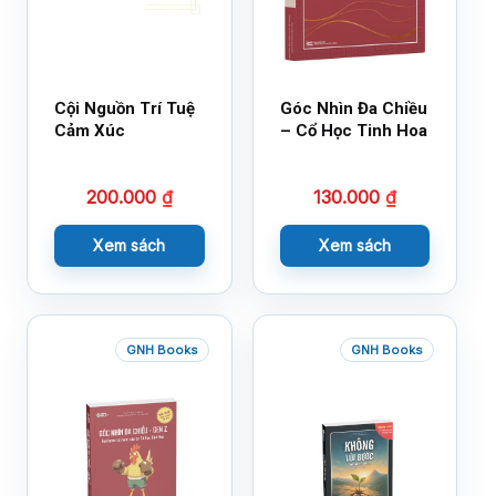
Cội Nguồn Trí Tuệ
Góc Nhìn Đa Chiều
Cảm Xúc
– Cổ Học Tinh Hoa
200.000
₫
130.000
₫
Xem sách
Xem sách
GNH Books
GNH Books