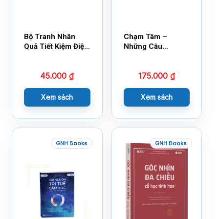
Bộ Tranh Nhân
Chạm Tâm –
Quả Tiết Kiệm Điện
Những Câu
Nước
Chuyện Lay Động
Lòng Người
45.000
₫
175.000
₫
Xem sách
Xem sách
GNH Books
GNH Books