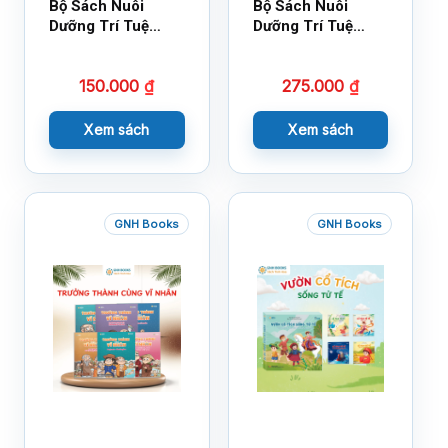
Bộ Sách Nuôi
Bộ Sách Nuôi
Dưỡng Trí Tuệ
Dưỡng Trí Tuệ
Cảm Xúc- Bộ 2-
Cảm Xúc Bộ 2 –
14×17
18×21
150.000
₫
275.000
₫
Xem sách
Xem sách
GNH Books
GNH Books