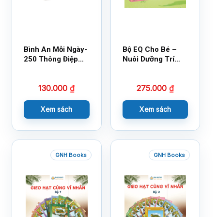
Bình An Mỗi Ngày-
Bộ EQ Cho Bé –
250 Thông Điệp
Nuôi Dưỡng Trí
Cuộc Sống
Tuệ Cảm Xúc
130.000
₫
275.000
₫
Xem sách
Xem sách
GNH Books
GNH Books