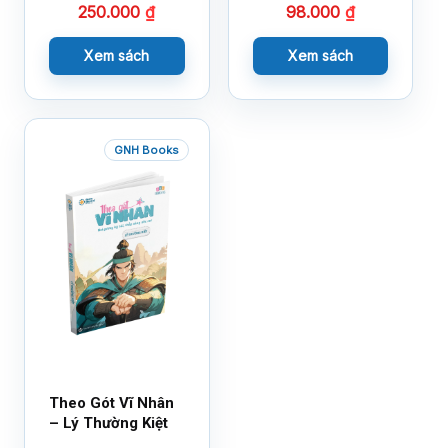
250.000
₫
98.000
₫
Xem sách
Xem sách
GNH Books
Theo Gót Vĩ Nhân
– Lý Thường Kiệt