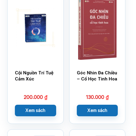
Cội Nguồn Trí Tuệ
Góc Nhìn Đa Chiều
Cảm Xúc
– Cổ Học Tinh Hoa
200.000
₫
130.000
₫
Xem sách
Xem sách