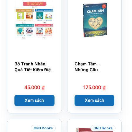
Bộ Tranh Nhân
Chạm Tâm –
Quả Tiết Kiệm Điện
Những Câu
Nước
Chuyện Lay Động
Lòng Người
45.000
₫
175.000
₫
Xem sách
Xem sách
GNH Books
GNH Books