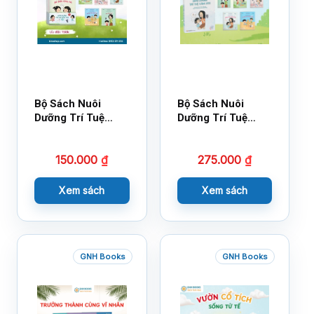
Bộ Sách Nuôi
Bộ Sách Nuôi
Dưỡng Trí Tuệ
Dưỡng Trí Tuệ
Cảm Xúc- Bộ 2-
Cảm Xúc Bộ 2 –
14×17
18×21
150.000
₫
275.000
₫
Xem sách
Xem sách
GNH Books
GNH Books