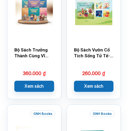
Bộ Sách Trưởng
Bộ Sách Vườn Cổ
Thành Cùng Vĩ
Tích Sống Tử Tế-
Nhân Mới Nhất
Bộ 1
360.000
₫
260.000
₫
Xem sách
Xem sách
GNH Books
GNH Books