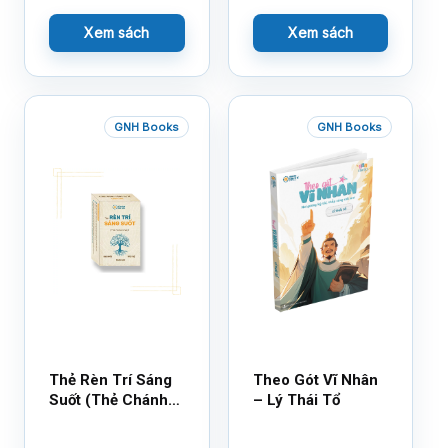
Thần Kỳ
Xem sách
Xem sách
GNH Books
GNH Books
Thẻ Rèn Trí Sáng
Theo Gót Vĩ Nhân
Suốt (Thẻ Chánh
– Lý Thái Tổ
Kiến)