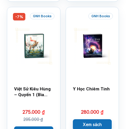
GNH Books
GNH Books
-7%
Việt Sử Kiêu Hùng
Y Học Chiêm Tinh
– Quyển 1 (Bìa
Cứng)
275.000
₫
280.000
₫
295.000
₫
Xem sách