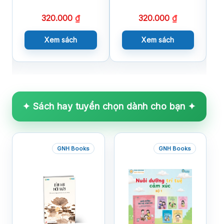
320.000
₫
320.000
₫
Xem sách
Xem sách
✦ Sách hay tuyển chọn dành cho bạn ✦
GNH Books
GNH Books