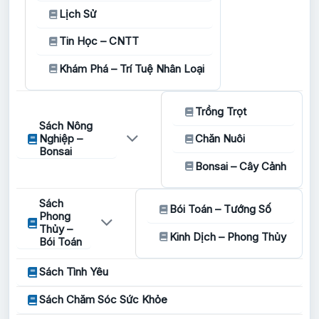
Lịch Sử
Tin Học – CNTT
Khám Phá – Trí Tuệ Nhân Loại
Trồng Trọt
Sách Nông
Nghiệp –
Chăn Nuôi
Bonsai
Bonsai – Cây Cảnh
Sách
Bói Toán – Tướng Số
Phong
Thủy –
Kinh Dịch – Phong Thủy
Bói Toán
Sách Tình Yêu
Sách Chăm Sóc Sức Khỏe