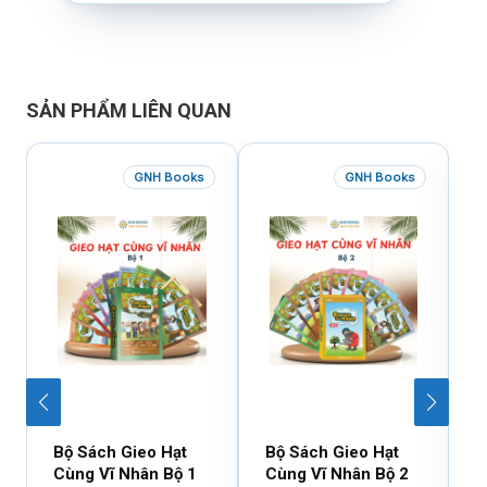
SẢN PHẨM LIÊN QUAN
GNH Books
GNH Books
Bộ Sách Gieo Hạt
Bộ Sách Gieo Hạt
B
Cùng Vĩ Nhân Bộ 1
Cùng Vĩ Nhân Bộ 2
D