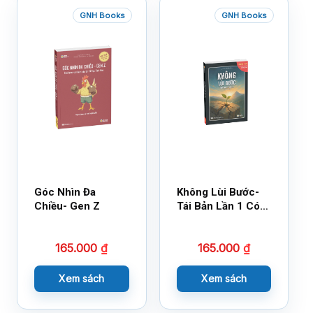
GNH Books
GNH Books
Góc Nhìn Đa
Không Lùi Bước-
Chiều- Gen Z
Tái Bản Lần 1 Có
Bổ Sung
165.000
₫
165.000
₫
Xem sách
Xem sách