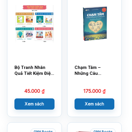
Bộ Tranh Nhân
Chạm Tâm –
Quả Tiết Kiệm Điện
Những Câu
Nước
Chuyện Lay Động
Lòng Người
45.000
₫
175.000
₫
Xem sách
Xem sách
GNH Books
GNH Books