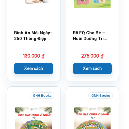
Bình An Mỗi Ngày-
Bộ EQ Cho Bé –
250 Thông Điệp
Nuôi Dưỡng Trí
Cuộc Sống
Tuệ Cảm Xúc
130.000
₫
275.000
₫
Xem sách
Xem sách
GNH Books
GNH Books