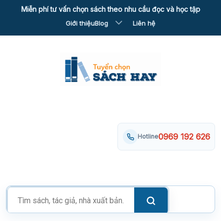
Skip
Miễn phí tư vấn chọn sách theo nhu cầu đọc và học tập
to
Giới thiệu
Blog
Liên hệ
content
0969 192 626
Hotline
Tìm
kiếm
sản
phẩm