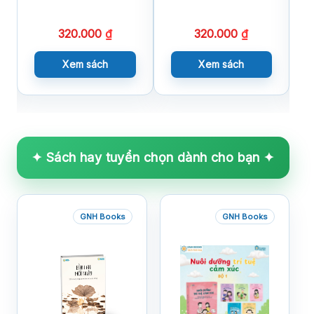
X
320.000
₫
320.000
₫
Xem sách
Xem sách
✦ Sách hay tuyển chọn dành cho bạn ✦
GNH Books
GNH Books