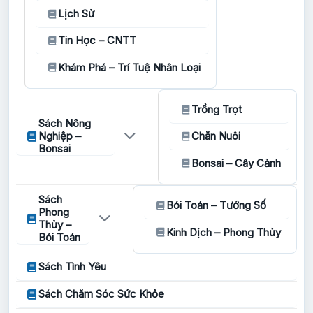
Lịch Sử
Tin Học – CNTT
Khám Phá – Trí Tuệ Nhân Loại
Trồng Trọt
Sách Nông
Nghiệp –
Chăn Nuôi
Bonsai
Bonsai – Cây Cảnh
Sách
Bói Toán – Tướng Số
Phong
Thủy –
Kinh Dịch – Phong Thủy
Bói Toán
Sách Tình Yêu
Sách Chăm Sóc Sức Khỏe