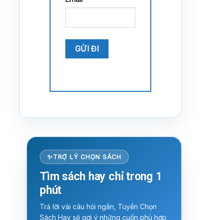
TRỢ LÝ CHỌN SÁCH
Tìm sách hay chỉ trong 1
phút
Trả lời vài câu hỏi ngắn, Tuyển Chọn
Sách Hay sẽ gợi ý những cuốn phù hợp