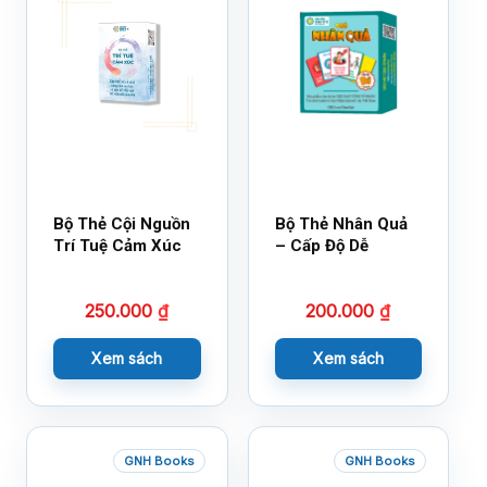
Bộ Thẻ Cội Nguồn
Bộ Thẻ Nhân Quả
Trí Tuệ Cảm Xúc
– Cấp Độ Dễ
250.000
₫
200.000
₫
Xem sách
Xem sách
GNH Books
GNH Books