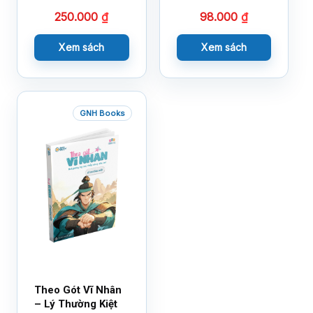
250.000
₫
98.000
₫
Xem sách
Xem sách
GNH Books
Theo Gót Vĩ Nhân
– Lý Thường Kiệt