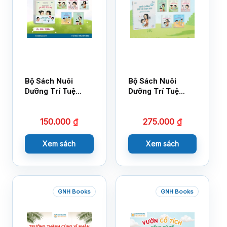
Bộ Sách Nuôi
Bộ Sách Nuôi
Dưỡng Trí Tuệ
Dưỡng Trí Tuệ
Cảm Xúc- Bộ 2-
Cảm Xúc Bộ 2 –
14×17
18×21
150.000
₫
275.000
₫
Xem sách
Xem sách
GNH Books
GNH Books