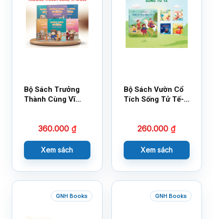
Bộ Sách Trưởng
Bộ Sách Vườn Cổ
Thành Cùng Vĩ
Tích Sống Tử Tế-
Nhân Mới Nhất
Bộ 1
360.000
₫
260.000
₫
Xem sách
Xem sách
GNH Books
GNH Books