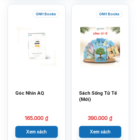
GNH Books
GNH Books
Góc Nhìn AQ
Sách Sống Tử Tế
(Mới)
165.000
₫
390.000
₫
Xem sách
Xem sách