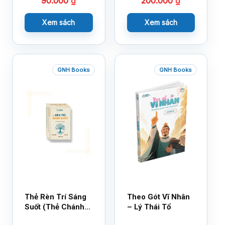
90.000
₫
200.000
₫
Cùng 150 Sticker
Thần Kỳ
Xem sách
Xem sách
GNH Books
GNH Books
Thẻ Rèn Trí Sáng
Theo Gót Vĩ Nhân
Suốt (Thẻ Chánh
– Lý Thái Tổ
Kiến)