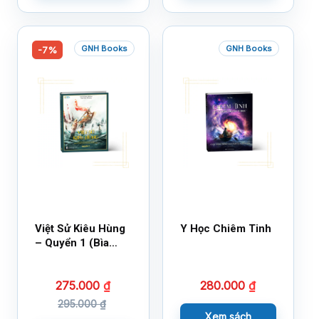
GNH Books
GNH Books
-7%
Việt Sử Kiêu Hùng
Y Học Chiêm Tinh
– Quyển 1 (Bìa
Cứng)
275.000
₫
280.000
₫
295.000
₫
Xem sách