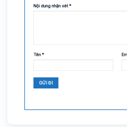
Nội dung nhận xét
*
Tên
*
Em