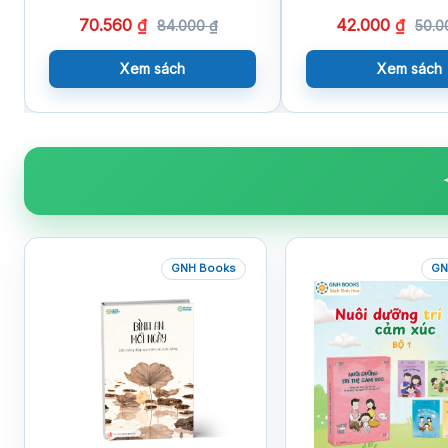
Tham Khảo)
70.560
₫
42.000
₫
84.000
₫
50.
Xem sách
Xem sách
GNH Books
GN