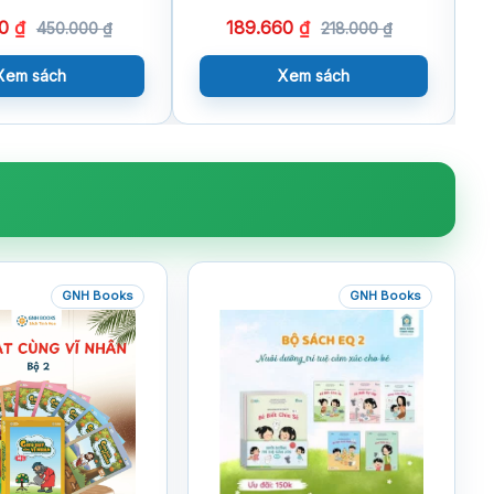
Văn Bản Hướng
00
₫
189.660
₫
ành (Sách Tham
450.000
₫
218.000
₫
Xem sách
Xem sách
GNH Books
GNH Books