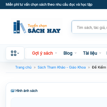
Skip
Miễn phí tư vấn chọn sách theo nhu cầu đọc và học tập
to
content
Tìm
kiếm
sản
phẩm
Gợi ý sách
Blog
Tài liệu
Trang chủ
»
Sách Tham Khảo - Giáo Khoa
»
Đề Kiểm 
Hình ảnh sách