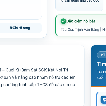
Tư vấn đúng nhu cầu đọc
Đặc điểm nổi bật
Giá rõ ràng
Tác Giả: Trịnh Văn Bằng | N
T
Tìm
 – Cuối Kì (Bám Sát SGK Kết Nối Tri
Trả l
cơ bản và nâng cao nhằm hỗ trợ các em
cuốn 
rong chương trình cấp THCS để các em có