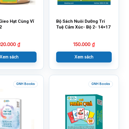
Gieo Hạt Cùng Vĩ
Bộ Sách Nuôi Dưỡng Trí
2
Tuệ Cảm Xúc- Bộ 2- 14×17
320.000
₫
150.000
₫
Xem sách
Xem sách
GNH Books
GNH Books