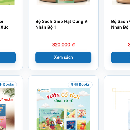
ôi
Bộ Sách Gieo Hạt Cùng Vĩ
Bộ Sách 
 Xúc
Nhân Bộ 1
Nhân Bộ 
320.000
₫
Xem sách
H Books
GNH Books