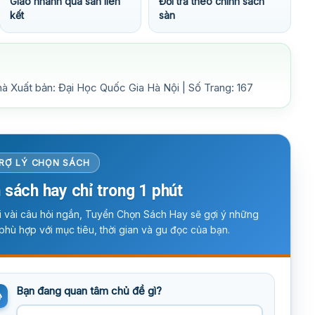
Giao nhanh qua sàn liên
Đổi trả theo chính sách
kết
sàn
hà Xuất bản: Đại Học Quốc Gia Hà Nội | Số Trang: 167
RỢ LÝ CHỌN SÁCH
 sách hay chỉ trong 1 phút
ời vài câu hỏi ngắn, Tuyển Chọn Sách Hay sẽ gợi ý những
phù hợp với mục tiêu, thời gian và gu đọc của bạn.
Bạn đang quan tâm chủ đề gì?