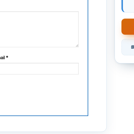
ail
*