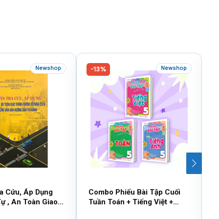
Newshop
Newshop
-13%
ra Cứu, Áp Dụng
Combo Phiếu Bài Tập Cuối
C
Tự , An Toàn Giao
Tuần Toán + Tiếng Việt +
T
ng Bộ Năm 2024
Tiếng Anh Lớp 5 (Bộ 3 Cuốn)
(