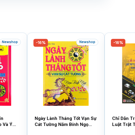
Newshop
Newshop
-16%
-16%
ín
Ngày Lành Tháng Tốt Vạn Sự
Chỉ Dẫn T
p Và Ý
Cát Tường Năm Bính Ngọ
Luật Trật 
6 (Sách
2026 (Sách Tham Khảo)
Thông Đườ