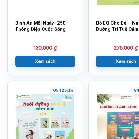
Bình An Mỗi Ngày- 250
Bộ EQ Cho Bé – Nu
Thông Điệp Cuộc Sống
Dưỡng Trí Tuệ Cảm
130.000
₫
275.000
₫
Xem sách
Xem sách
GNH Books
GN