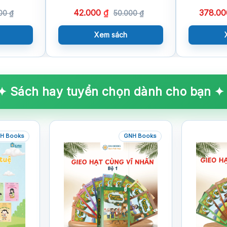
Và Những 
42.000
₫
378.0
Dẫn Thi H
000
₫
50.000
₫
Khảo)
Xem sách
✦ Sách hay tuyển chọn dành cho bạn ✦
H Books
GNH Books