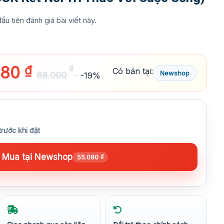
ầu tiên đánh giá bài viết này.
080
₫
₫
Có bán tại:
Newshop
68.000
-19%
trước khi đặt
Mua tại Newshop
55.080
₫