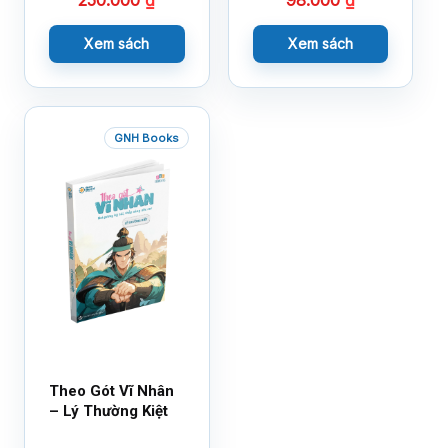
250.000
₫
98.000
₫
Xem sách
Xem sách
GNH Books
Theo Gót Vĩ Nhân
– Lý Thường Kiệt