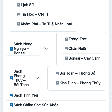
Lịch Sử
Tin Học – CNTT
Khám Phá – Trí Tuệ Nhân Loại
Trồng Trọt
Sách Nông
Nghiệp –
Chăn Nuôi
Bonsai
Bonsai – Cây Cảnh
Sách
Bói Toán – Tướng Số
Phong
Thủy –
Kinh Dịch – Phong Thủy
Bói Toán
Sách Tình Yêu
Sách Chăm Sóc Sức Khỏe