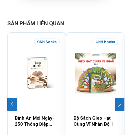
SẢN PHẨM LIÊN QUAN
GNH Books
GNH Books
Bình An Mỗi Ngày-
Bộ Sách Gieo Hạt
B
250 Thông Điệp
Cùng Vĩ Nhân Bộ 1
C
Cuộc Sống