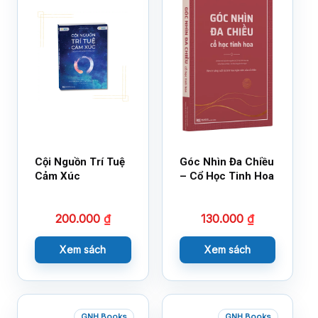
Cội Nguồn Trí Tuệ
Góc Nhìn Đa Chiều
Cảm Xúc
– Cổ Học Tinh Hoa
200.000
₫
130.000
₫
Xem sách
Xem sách
GNH Books
GNH Books