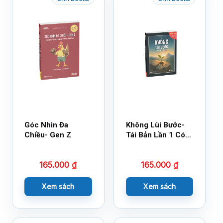
Góc Nhìn Đa
Không Lùi Bước-
Chiều- Gen Z
Tái Bản Lần 1 Có
Bổ Sung
165.000
₫
165.000
₫
Xem sách
Xem sách