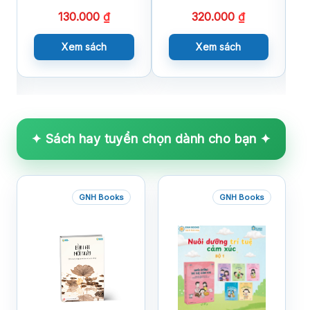
130.000
₫
320.000
₫
Xem sách
Xem sách
✦ Sách hay tuyển chọn dành cho bạn ✦
GNH Books
GNH Books