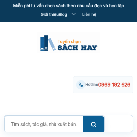
Skip
Miễn phí tư vấn chọn sách theo nhu cầu đọc và học tập
to
Giới thiệu
Blog
Liên hệ
content
0969 192 626
Hotline
Tìm
kiếm
sản
phẩm