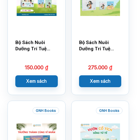
Bộ Sách Nuôi
Bộ Sách Nuôi
Dưỡng Trí Tuệ
Dưỡng Trí Tuệ
Cảm Xúc- Bộ 2-
Cảm Xúc Bộ 2 –
14×17
18×21
150.000
₫
275.000
₫
Xem sách
Xem sách
GNH Books
GNH Books