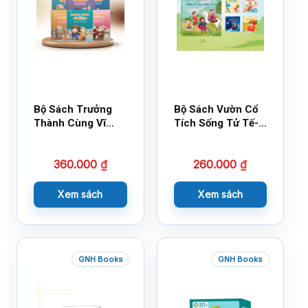
Bộ Sách Trưởng
Bộ Sách Vườn Cổ
Thành Cùng Vĩ
Tích Sống Tử Tế-
Nhân Mới Nhất
Bộ 1
360.000
₫
260.000
₫
Xem sách
Xem sách
GNH Books
GNH Books