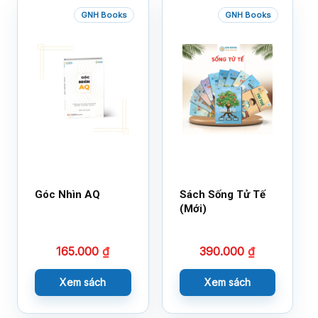
GNH Books
GNH Books
Góc Nhìn AQ
Sách Sống Tử Tế
(Mới)
165.000
₫
390.000
₫
Xem sách
Xem sách