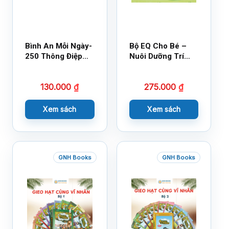
Bình An Mỗi Ngày-
Bộ EQ Cho Bé –
250 Thông Điệp
Nuôi Dưỡng Trí
Cuộc Sống
Tuệ Cảm Xúc
130.000
₫
275.000
₫
Xem sách
Xem sách
GNH Books
GNH Books