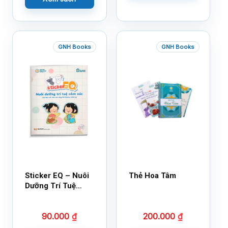
GNH Books
GNH Books
Sticker EQ – Nuôi
Thẻ Hoa Tâm
Dưỡng Trí Tuệ
Cảm Xúc – Làm
Bạn Với Cảm Xúc
90.000
₫
200.000
₫
Cùng 150 Sticker
Thần Kỳ