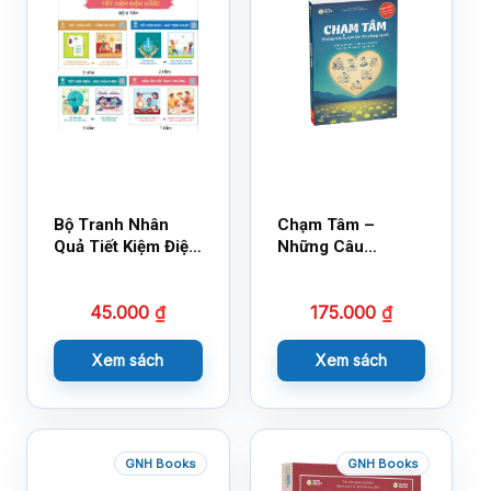
Bộ Tranh Nhân
Chạm Tâm –
Quả Tiết Kiệm Điện
Những Câu
Nước
Chuyện Lay Động
Lòng Người
45.000
₫
175.000
₫
Xem sách
Xem sách
GNH Books
GNH Books