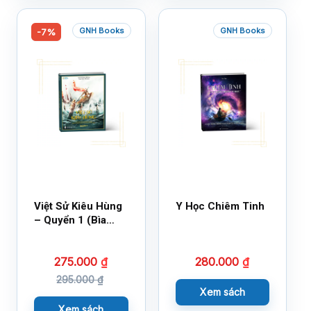
GNH Books
GNH Books
-7%
Việt Sử Kiêu Hùng
Y Học Chiêm Tinh
– Quyển 1 (Bìa
Cứng)
275.000
₫
280.000
₫
295.000
₫
Xem sách
Xem sách