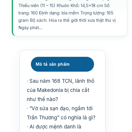
Thiếu niên (11 – 15) Khuôn Khổ: 14,5×18 cm Số
trang: 160 Định dạng: bìa mềm Trọng lượng: 165
gram Bộ sách: Hóa ra thế giới thời xưa thật thú vị
Ngày phát…
Mô tả sản phẩm
· Sau năm 168 TCN, lãnh thổ
của Makedonía bị chia cắt
như thế nào?
· “Vờ sửa sạn đạo, ngầm tới
Trần Thương” có nghĩa là gì?
· Ai được mệnh danh là