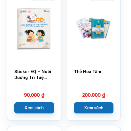
Sticker EQ – Nuôi
Thẻ Hoa Tâm
Dưỡng Trí Tuệ
Cảm Xúc – Làm
Bạn Với Cảm Xúc
90.000
₫
200.000
₫
Cùng 150 Sticker
Thần Kỳ
Xem sách
Xem sách