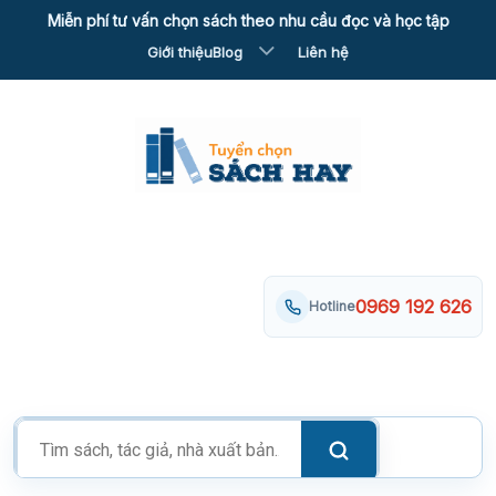
Skip
Miễn phí tư vấn chọn sách theo nhu cầu đọc và học tập
to
Giới thiệu
Blog
Liên hệ
content
0969 192 626
Hotline
Tìm
kiếm
sản
phẩm