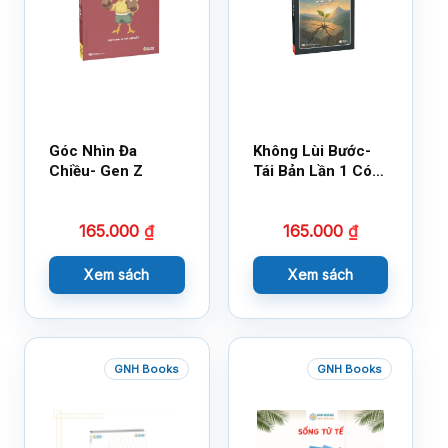
Góc Nhìn Đa
Không Lùi Bước-
Chiều- Gen Z
Tái Bản Lần 1 Có
Bổ Sung
165.000
₫
165.000
₫
Xem sách
Xem sách
GNH Books
GNH Books