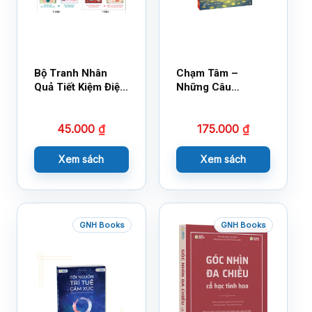
Bộ Tranh Nhân
Chạm Tâm –
Quả Tiết Kiệm Điện
Những Câu
Nước
Chuyện Lay Động
Lòng Người
45.000
₫
175.000
₫
Xem sách
Xem sách
GNH Books
GNH Books