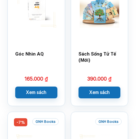
Góc Nhìn AQ
Sách Sống Tử Tế
(Mới)
165.000
₫
390.000
₫
Xem sách
Xem sách
GNH Books
GNH Books
-7%