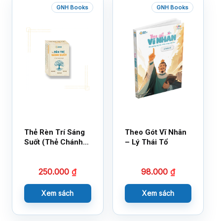
GNH Books
GNH Books
Thẻ Rèn Trí Sáng
Theo Gót Vĩ Nhân
Suốt (Thẻ Chánh
– Lý Thái Tổ
Kiến)
250.000
₫
98.000
₫
Xem sách
Xem sách