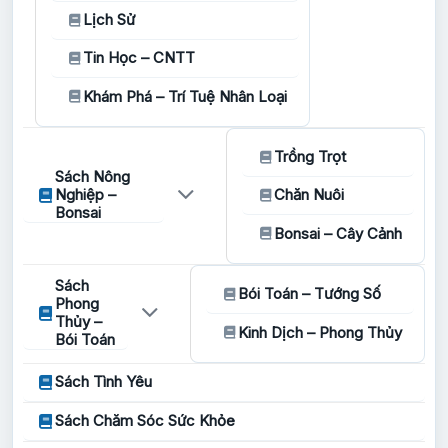
Lịch Sử
Tin Học – CNTT
Khám Phá – Trí Tuệ Nhân Loại
Trồng Trọt
Sách Nông
Nghiệp –
Chăn Nuôi
Bonsai
Bonsai – Cây Cảnh
Sách
Bói Toán – Tướng Số
Phong
Thủy –
Kinh Dịch – Phong Thủy
Bói Toán
Sách Tình Yêu
Sách Chăm Sóc Sức Khỏe