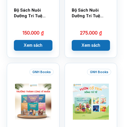
Bộ Sách Nuôi
Bộ Sách Nuôi
Dưỡng Trí Tuệ
Dưỡng Trí Tuệ
Cảm Xúc- Bộ 2-
Cảm Xúc Bộ 2 –
14×17
18×21
150.000
₫
275.000
₫
Xem sách
Xem sách
GNH Books
GNH Books