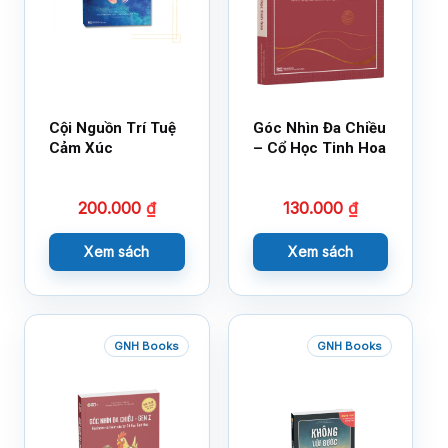
Cội Nguồn Trí Tuệ
Góc Nhìn Đa Chiều
Cảm Xúc
– Cổ Học Tinh Hoa
200.000
₫
130.000
₫
Xem sách
Xem sách
GNH Books
GNH Books