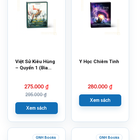
Việt Sử Kiêu Hùng
Y Học Chiêm Tinh
– Quyển 1 (Bìa
Cứng)
275.000
₫
280.000
₫
295.000
₫
Xem sách
Xem sách
GNH Books
GNH Books