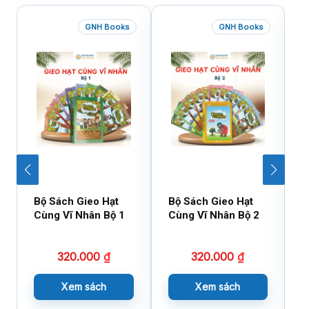
GNH Books
GNH Books
Bộ Sách Gieo Hạt
Bộ Sách Gieo Hạt
B
Cùng Vĩ Nhân Bộ 1
Cùng Vĩ Nhân Bộ 2
D
X
320.000
₫
320.000
₫
Xem sách
Xem sách