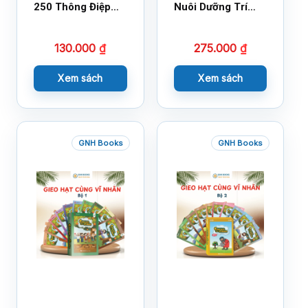
250 Thông Điệp
Nuôi Dưỡng Trí
Cuộc Sống
Tuệ Cảm Xúc
130.000
₫
275.000
₫
Xem sách
Xem sách
GNH Books
GNH Books