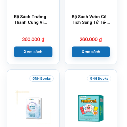
Bộ Sách Trưởng
Bộ Sách Vườn Cổ
Thành Cùng Vĩ
Tích Sống Tử Tế-
Nhân Mới Nhất
Bộ 1
360.000
₫
260.000
₫
Xem sách
Xem sách
GNH Books
GNH Books