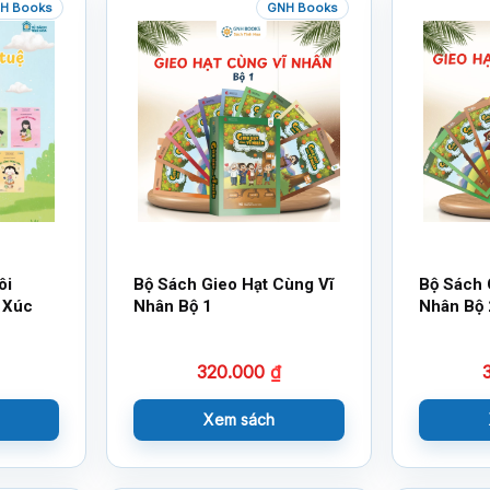
H Books
GNH Books
ôi
Bộ Sách Gieo Hạt Cùng Vĩ
Bộ Sách 
 Xúc
Nhân Bộ 1
Nhân Bộ 
320.000
₫
Xem sách