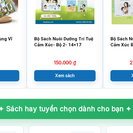
ùng Vĩ
Bộ Sách Nuôi Dưỡng Trí Tuệ
Bộ Sách N
Cảm Xúc- Bộ 2- 14×17
Cảm Xúc B
150.000
₫
2
Xem sách
✦ Sách hay tuyển chọn dành cho bạn ✦