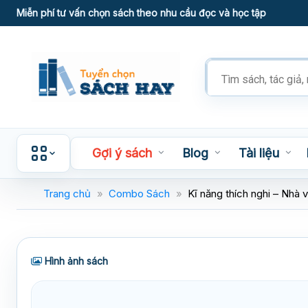
Skip
Miễn phí tư vấn chọn sách theo nhu cầu đọc và học tập
to
content
Tìm
kiếm
sản
phẩm
Gợi ý sách
Blog
Tài liệu
Trang chủ
»
Combo Sách
»
Kĩ năng thích nghi – Nhà 
Hình ảnh sách