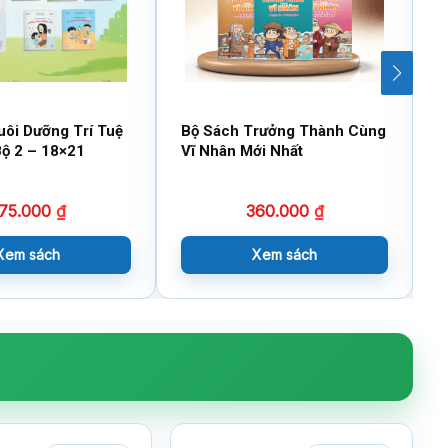
uôi Dưỡng Trí Tuệ
Bộ Sách Trưởng Thành Cùng
B
ộ 2 – 18×21
Vĩ Nhân Mới Nhất
T
75.000
₫
360.000
₫
Xem sách
Xem sách