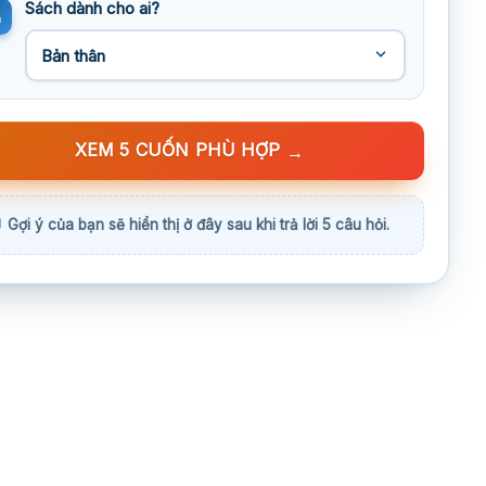
Sách dành cho ai?
XEM 5 CUỐN PHÙ HỢP
→