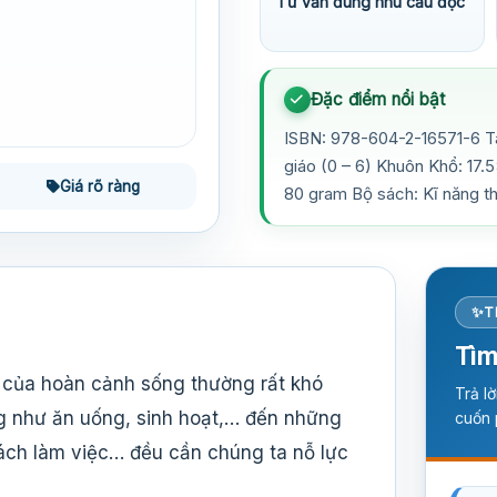
Tư vấn đúng nhu cầu đọc
Đặc điểm nổi bật
ISBN: 978-604-2-16571-6 Tá
giáo (0 – 6) Khuôn Khổ: 17.
Giá rõ ràng
80 gram Bộ sách: Kĩ năng th
T
Tìm
ổi của hoàn cảnh sống thường rất khó
Trả l
g như ăn uống, sinh hoạt,… đến những
cuốn 
 cách làm việc… đều cần chúng ta nỗ lực