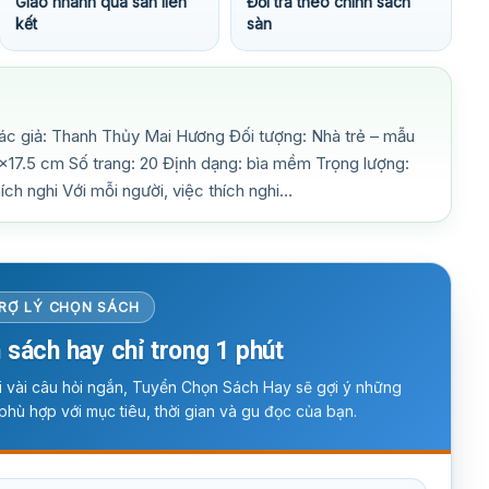
Giao nhanh qua sàn liên
Đổi trả theo chính sách
kết
sàn
c giả: Thanh Thủy Mai Hương Đối tượng: Nhà trẻ – mẫu
5×17.5 cm Số trang: 20 Định dạng: bìa mềm Trọng lượng:
ích nghi Với mỗi người, việc thích nghi…
RỢ LÝ CHỌN SÁCH
 sách hay chỉ trong 1 phút
ời vài câu hỏi ngắn, Tuyển Chọn Sách Hay sẽ gợi ý những
phù hợp với mục tiêu, thời gian và gu đọc của bạn.