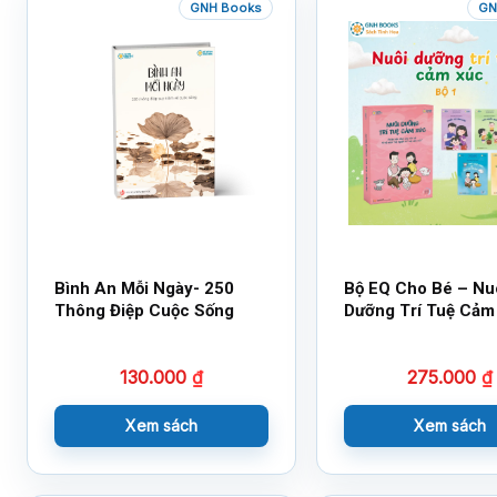
GNH Books
GN
Bình An Mỗi Ngày- 250
Bộ EQ Cho Bé – Nu
Thông Điệp Cuộc Sống
Dưỡng Trí Tuệ Cảm
130.000
₫
275.000
₫
Xem sách
Xem sách