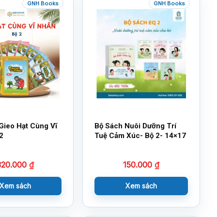
GNH Books
GNH Books
Gieo Hạt Cùng Vĩ
Bộ Sách Nuôi Dưỡng Trí
2
Tuệ Cảm Xúc- Bộ 2- 14×17
320.000
₫
150.000
₫
Xem sách
Xem sách