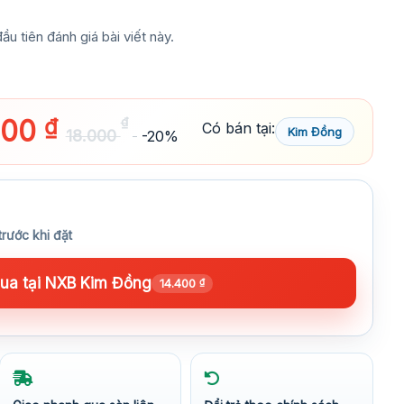
ầu tiên đánh giá bài viết này.
400
₫
₫
Có bán tại:
Kim Đồng
18.000
-20%
trước khi đặt
a tại NXB Kim Đồng
14.400
₫