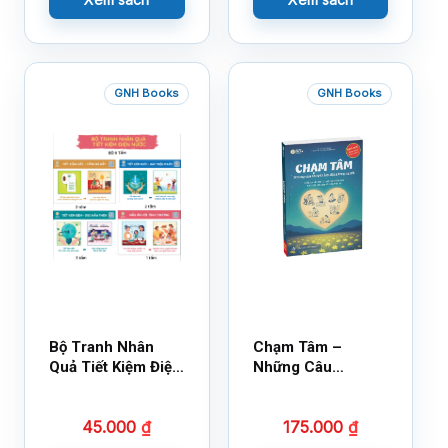
GNH Books
GNH Books
Bộ Tranh Nhân
Chạm Tâm –
Quả Tiết Kiệm Điện
Những Câu
Nước
Chuyện Lay Động
Lòng Người
45.000
₫
175.000
₫