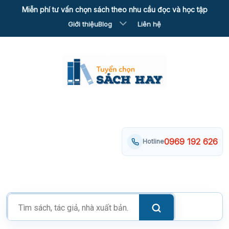
Skip
Miễn phí tư vấn chọn sách theo nhu cầu đọc và học tập
to
Giới thiệu
Blog
Liên hệ
content
0969 192 626
Hotline
Tìm
kiếm
sản
phẩm