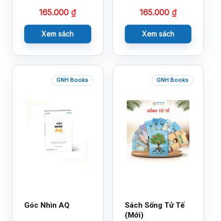
165.000
₫
165.000
₫
Xem sách
Xem sách
GNH Books
GNH Books
Góc Nhìn AQ
Sách Sống Tử Tế
(Mới)