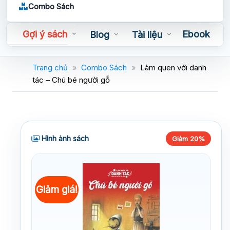
Combo Sách
Gợi ý sách
Ebook
Blog
Tài liệu
Sách nói
Trang chủ
»
Combo Sách
»
Làm quen với danh
tác – Chú bé người gỗ
Hình ảnh sách
Giảm 20%
Giảm giá!