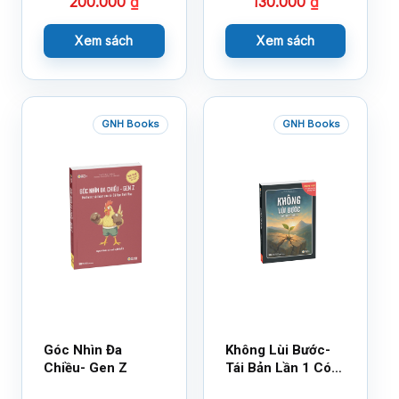
200.000
₫
130.000
₫
Xem sách
Xem sách
GNH Books
GNH Books
Góc Nhìn Đa
Không Lùi Bước-
Chiều- Gen Z
Tái Bản Lần 1 Có
Bổ Sung