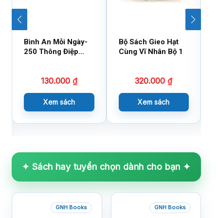
Bình An Mỗi Ngày-
Bộ Sách Gieo Hạt
B
250 Thông Điệp
Cùng Vĩ Nhân Bộ 1
C
Cuộc Sống
130.000
₫
320.000
₫
Xem sách
Xem sách
✦ Sách hay tuyển chọn dành cho bạn ✦
GNH Books
GNH Books