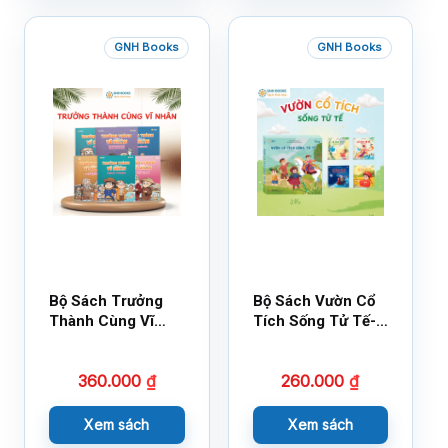
GNH Books
GNH Books
Bộ Sách Trưởng
Bộ Sách Vườn Cổ
Thành Cùng Vĩ
Tích Sống Tử Tế-
Nhân Mới Nhất
Bộ 1
360.000
₫
260.000
₫
Xem sách
Xem sách