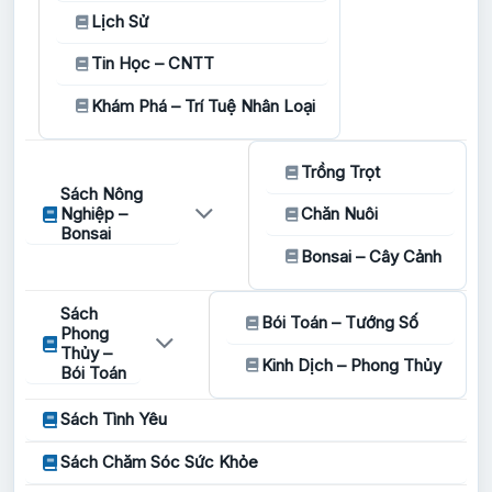
Lịch Sử
Tin Học – CNTT
Khám Phá – Trí Tuệ Nhân Loại
Trồng Trọt
Sách Nông
Nghiệp –
Chăn Nuôi
Bonsai
Bonsai – Cây Cảnh
Sách
Bói Toán – Tướng Số
Phong
Thủy –
Kinh Dịch – Phong Thủy
Bói Toán
Sách Tình Yêu
Sách Chăm Sóc Sức Khỏe