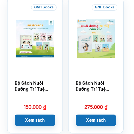
GNH Books
GNH Books
Bộ Sách Nuôi
Bộ Sách Nuôi
Dưỡng Trí Tuệ
Dưỡng Trí Tuệ
Cảm Xúc- Bộ 2-
Cảm Xúc Bộ 2 –
14×17
18×21
150.000
₫
275.000
₫
Xem sách
Xem sách