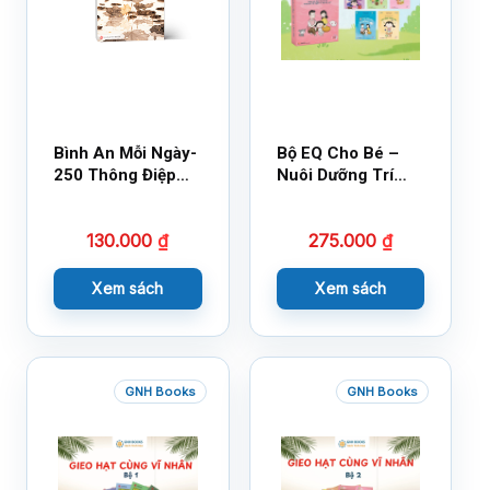
Bình An Mỗi Ngày-
Bộ EQ Cho Bé –
250 Thông Điệp
Nuôi Dưỡng Trí
Cuộc Sống
Tuệ Cảm Xúc
130.000
₫
275.000
₫
Xem sách
Xem sách
GNH Books
GNH Books