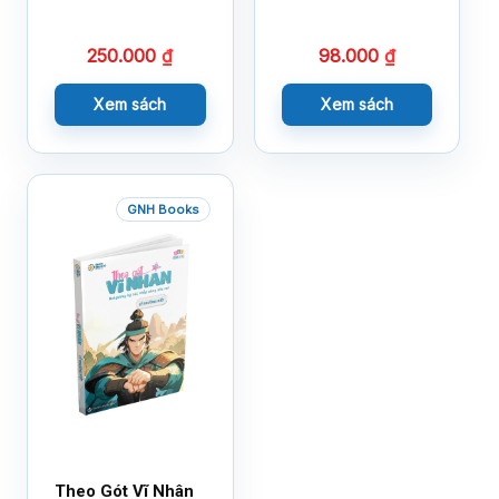
Kiến)
250.000
₫
98.000
₫
Xem sách
Xem sách
GNH Books
Theo Gót Vĩ Nhân