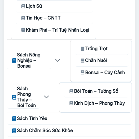
Lịch Sử
Tin Học – CNTT
Khám Phá – Trí Tuệ Nhân Loại
Trồng Trọt
Sách Nông
Nghiệp –
Chăn Nuôi
Bonsai
Bonsai – Cây Cảnh
Sách
Bói Toán – Tướng Số
Phong
Thủy –
Kinh Dịch – Phong Thủy
Bói Toán
Sách Tình Yêu
Sách Chăm Sóc Sức Khỏe