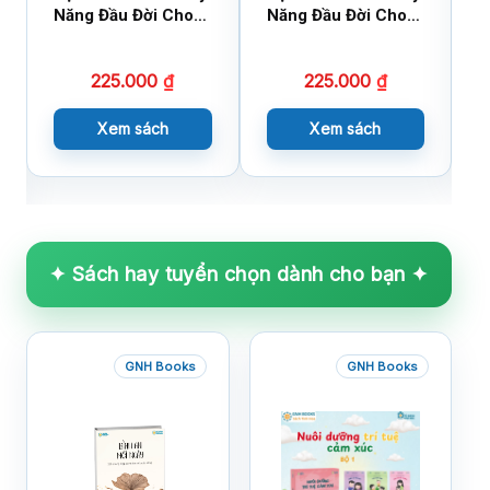
Năng Đầu Đời Cho
Năng Đầu Đời Cho
E
Bé – Bộ 1 (5 cuốn)
Bé – Bộ 2 (5 Cuốn)
Đ
B
225.000
₫
225.000
₫
Xem sách
Xem sách
✦ Sách hay tuyển chọn dành cho bạn ✦
GNH Books
GNH Books