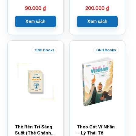
Bạn Với Cảm Xúc
90.000
₫
200.000
₫
Cùng 150 Sticker
Thần Kỳ
Xem sách
Xem sách
GNH Books
GNH Books
Thẻ Rèn Trí Sáng
Theo Gót Vĩ Nhân
Suốt (Thẻ Chánh
– Lý Thái Tổ