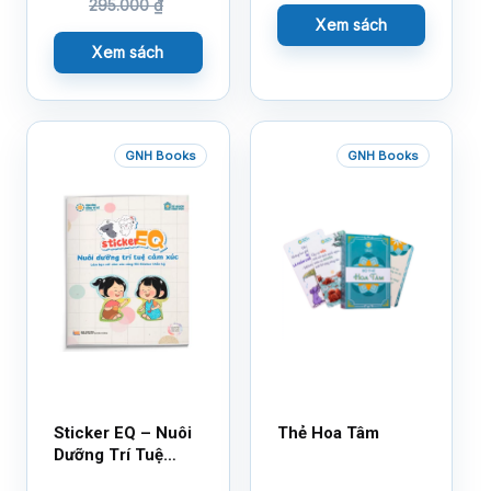
295.000
₫
Xem sách
Xem sách
GNH Books
GNH Books
Sticker EQ – Nuôi
Thẻ Hoa Tâm
Dưỡng Trí Tuệ
Cảm Xúc – Làm