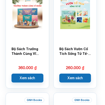
Bộ Sách Trưởng
Bộ Sách Vườn Cổ
Thành Cùng Vĩ
Tích Sống Tử Tế-
Nhân Mới Nhất
Bộ 1
360.000
₫
260.000
₫
Xem sách
Xem sách
GNH Books
GNH Books