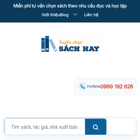
Skip
Miễn phí tư vấn chọn sách theo nhu cầu đọc và học tập
to
Giới thiệu
Blog
Liên hệ
content
0969 192 626
Hotline
Tìm
kiếm
sản
phẩm