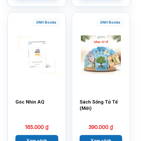
GNH Books
GNH Books
Góc Nhìn AQ
Sách Sống Tử Tế
(Mới)
165.000
₫
390.000
₫
Xem sách
Xem sách