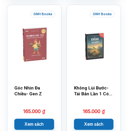
GNH Books
GNH Books
Góc Nhìn Đa
Không Lùi Bước-
Chiều- Gen Z
Tái Bản Lần 1 Có
Bổ Sung
165.000
₫
165.000
₫
Xem sách
Xem sách