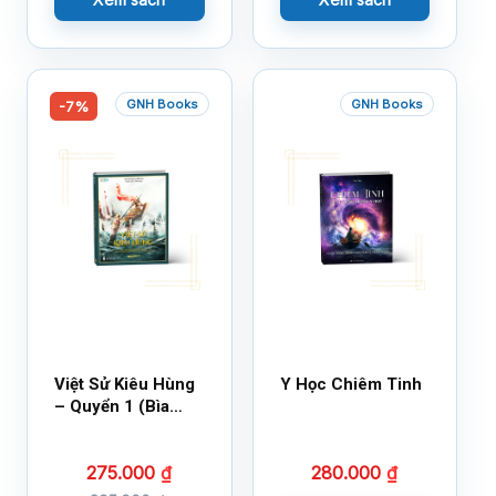
GNH Books
GNH Books
-7%
Việt Sử Kiêu Hùng
Y Học Chiêm Tinh
– Quyển 1 (Bìa
Cứng)
275.000
₫
280.000
₫