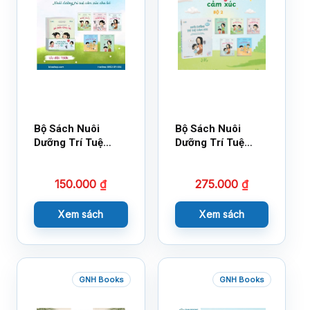
Bộ Sách Nuôi
Bộ Sách Nuôi
Dưỡng Trí Tuệ
Dưỡng Trí Tuệ
Cảm Xúc- Bộ 2-
Cảm Xúc Bộ 2 –
14×17
18×21
150.000
₫
275.000
₫
Xem sách
Xem sách
GNH Books
GNH Books