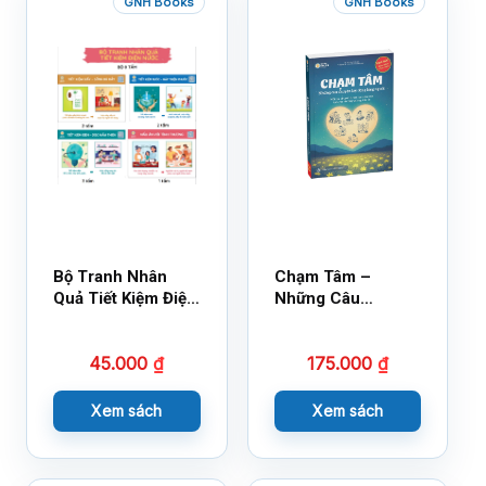
GNH Books
GNH Books
Bộ Tranh Nhân
Chạm Tâm –
Quả Tiết Kiệm Điện
Những Câu
Nước
Chuyện Lay Động
Lòng Người
45.000
₫
175.000
₫
Xem sách
Xem sách