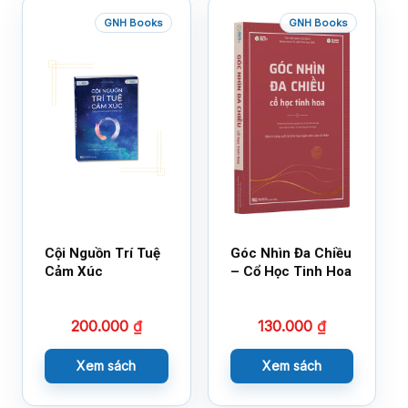
GNH Books
GNH Books
Cội Nguồn Trí Tuệ
Góc Nhìn Đa Chiều
Cảm Xúc
– Cổ Học Tinh Hoa
200.000
₫
130.000
₫
Xem sách
Xem sách