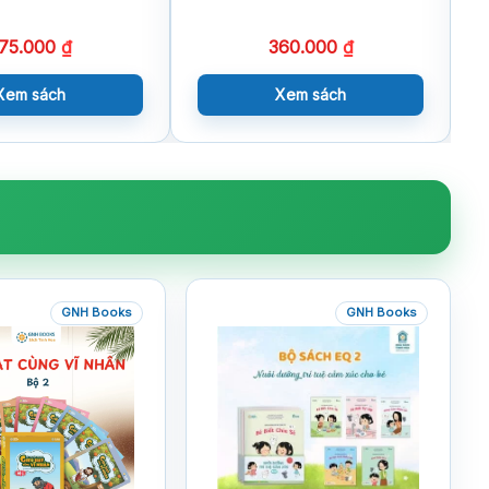
75.000
₫
360.000
₫
Xem sách
Xem sách
GNH Books
GNH Books