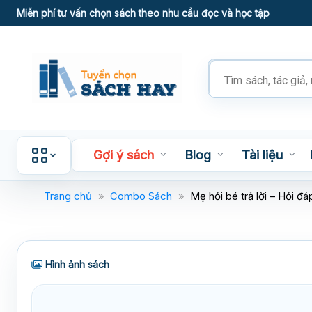
Skip
Miễn phí tư vấn chọn sách theo nhu cầu đọc và học tập
to
content
Tìm
kiếm
sản
phẩm
Gợi ý sách
Blog
Tài liệu
Trang chủ
»
Combo Sách
»
Mẹ hỏi bé trả lời – Hỏi đá
Hình ảnh sách