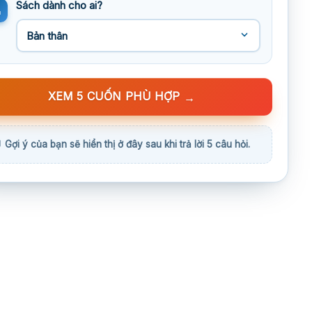
Sách dành cho ai?
XEM 5 CUỐN PHÙ HỢP
→