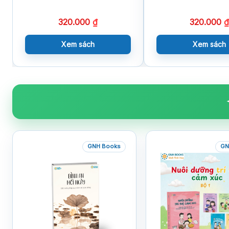
320.000
₫
320.000
₫
Xem sách
Xem sách
GNH Books
GN