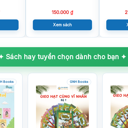
150.000
₫
2
Xem sách
✦ Sách hay tuyển chọn dành cho bạn ✦
H Books
GNH Books