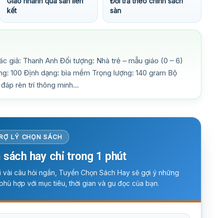
Giao nhanh qua sàn liên
Đổi trả theo chính sách
kết
sàn
 giả: Thanh Anh Đối tượng: Nhà trẻ – mẫu giáo (0 – 6)
ng: 100 Định dạng: bìa mềm Trọng lượng: 140 gram Bộ
i đáp rèn trí thông minh…
RỢ LÝ CHỌN SÁCH
 sách hay chỉ trong 1 phút
ời vài câu hỏi ngắn, Tuyển Chọn Sách Hay sẽ gợi ý những
phù hợp với mục tiêu, thời gian và gu đọc của bạn.