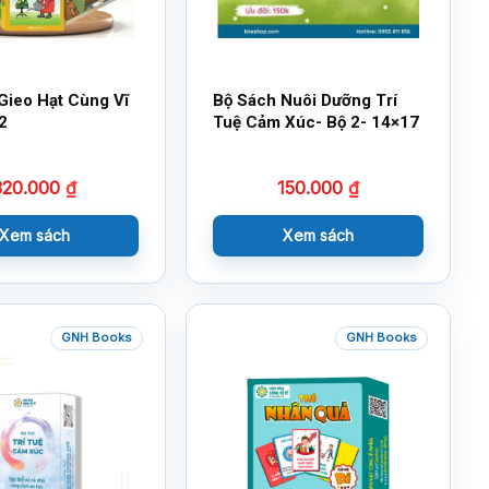
Gieo Hạt Cùng Vĩ
Bộ Sách Nuôi Dưỡng Trí
2
Tuệ Cảm Xúc- Bộ 2- 14×17
320.000
₫
150.000
₫
Xem sách
Xem sách
GNH Books
GNH Books