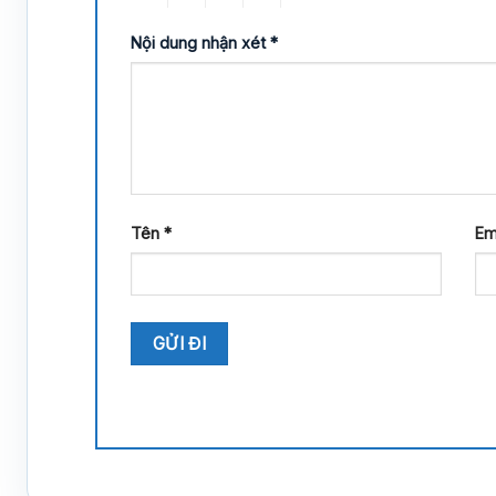
Nội dung nhận xét
*
Tên
*
Em