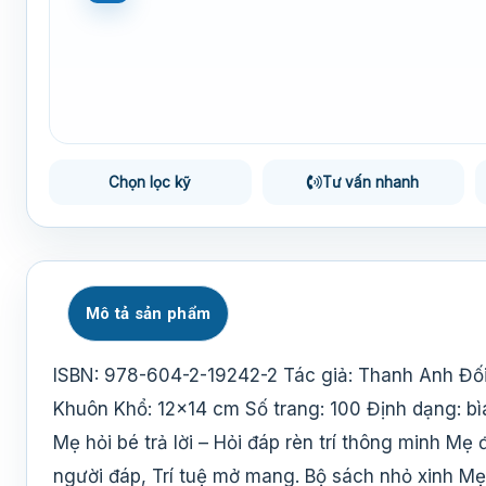
Chọn lọc kỹ
Tư vấn nhanh
Mô tả sản phẩm
ISBN: 978-604-2-19242-2 Tác giả: Thanh Anh Đối 
Khuôn Khổ: 12×14 cm Số trang: 100 Định dạng: b
Mẹ hỏi bé trả lời – Hỏi đáp rèn trí thông minh Mẹ đ
người đáp, Trí tuệ mở mang. Bộ sách nhỏ xinh Mẹ h