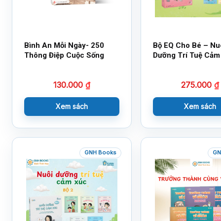
Bình An Mỗi Ngày- 250
Bộ EQ Cho Bé – Nu
Thông Điệp Cuộc Sống
Dưỡng Trí Tuệ Cảm
130.000
₫
275.000
₫
Xem sách
Xem sách
GNH Books
GN