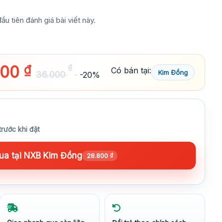
ầu tiên đánh giá bài viết này.
800
₫
₫
Có bán tại:
Kim Đồng
36.000
-20%
trước khi đặt
a tại NXB Kim Đồng
28.800
₫