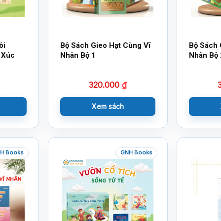
ôi
Bộ Sách Gieo Hạt Cùng Vĩ
Bộ Sách 
 Xúc
Nhân Bộ 1
Nhân Bộ 
320.000
₫
Xem sách
H Books
GNH Books