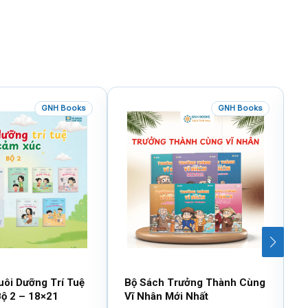
GNH Books
GNH Books
uôi Dưỡng Trí Tuệ
Bộ Sách Trưởng Thành Cùng
B
ộ 2 – 18×21
Vĩ Nhân Mới Nhất
T