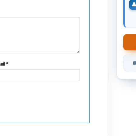
ail
*