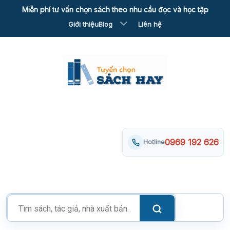
Skip
Miễn phí tư vấn chọn sách theo nhu cầu đọc và học tập
to
Giới thiệu
Blog
Liên hệ
content
0969 192 626
Hotline
Tìm
kiếm
sản
phẩm