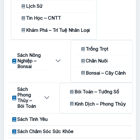
Lịch Sử
Tin Học – CNTT
Khám Phá – Trí Tuệ Nhân Loại
Trồng Trọt
Sách Nông
Nghiệp –
Chăn Nuôi
Bonsai
Bonsai – Cây Cảnh
Sách
Bói Toán – Tướng Số
Phong
Thủy –
Kinh Dịch – Phong Thủy
Bói Toán
Sách Tình Yêu
Sách Chăm Sóc Sức Khỏe