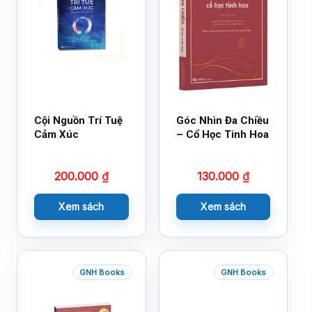
Cội Nguồn Trí Tuệ
Góc Nhìn Đa Chiều
Cảm Xúc
– Cổ Học Tinh Hoa
200.000
₫
130.000
₫
Xem sách
Xem sách
GNH Books
GNH Books