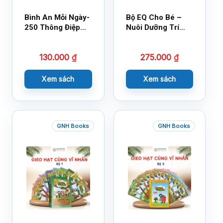
Bình An Mỗi Ngày-
Bộ EQ Cho Bé –
250 Thông Điệp
Nuôi Dưỡng Trí
Cuộc Sống
Tuệ Cảm Xúc
130.000
₫
275.000
₫
Xem sách
Xem sách
GNH Books
GNH Books