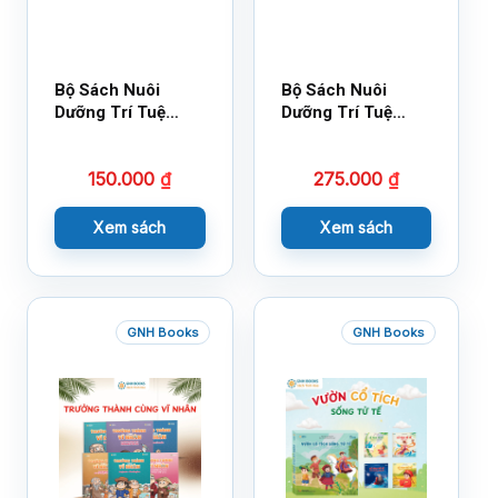
Bộ Sách Nuôi
Bộ Sách Nuôi
Dưỡng Trí Tuệ
Dưỡng Trí Tuệ
Cảm Xúc- Bộ 2-
Cảm Xúc Bộ 2 –
14×17
18×21
150.000
₫
275.000
₫
Xem sách
Xem sách
GNH Books
GNH Books