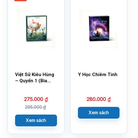
Việt Sử Kiêu Hùng
Y Học Chiêm Tinh
– Quyển 1 (Bìa
Cứng)
275.000
₫
280.000
₫
295.000
₫
Xem sách
Xem sách