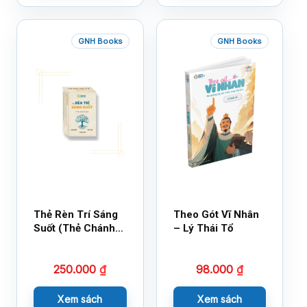
GNH Books
GNH Books
Thẻ Rèn Trí Sáng
Theo Gót Vĩ Nhân
Suốt (Thẻ Chánh
– Lý Thái Tổ
Kiến)
250.000
₫
98.000
₫
Xem sách
Xem sách