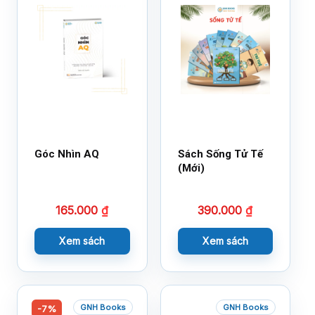
Góc Nhìn AQ
Sách Sống Tử Tế
(Mới)
165.000
₫
390.000
₫
Xem sách
Xem sách
GNH Books
GNH Books
-7%