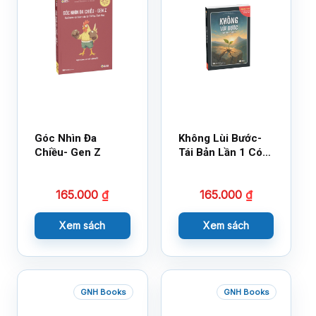
Góc Nhìn Đa
Không Lùi Bước-
Chiều- Gen Z
Tái Bản Lần 1 Có
Bổ Sung
165.000
₫
165.000
₫
Xem sách
Xem sách
GNH Books
GNH Books