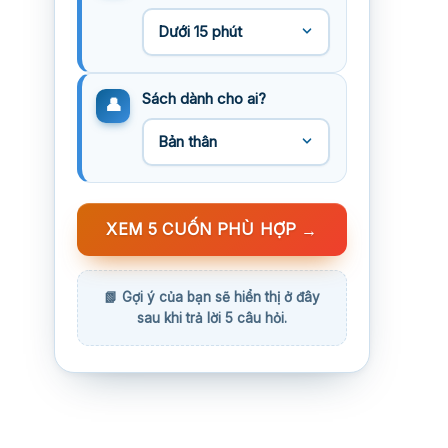
Sách dành cho ai?
XEM 5 CUỐN PHÙ HỢP
→