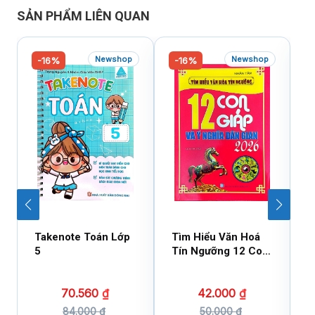
SẢN PHẨM LIÊN QUAN
Newshop
Newshop
-16%
-16%
Takenote Toán Lớp
Tìm Hiểu Văn Hoá
N
5
Tín Ngưỡng 12 Con
T
Giáp Và Ý Nghĩa Dân
T
Gian 2026 (Sách
N
70.560
₫
42.000
₫
Tham Khảo)
T
84.000
₫
50.000
₫