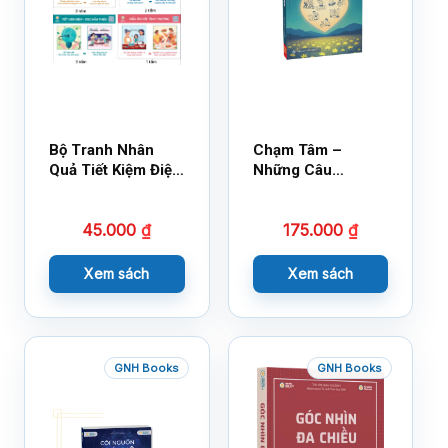
Bộ Tranh Nhân
Chạm Tâm –
Quả Tiết Kiệm Điện
Những Câu
Nước
Chuyện Lay Động
Lòng Người
45.000
₫
175.000
₫
Xem sách
Xem sách
GNH Books
GNH Books