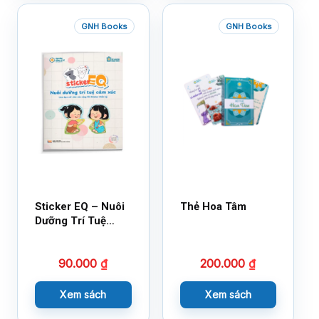
GNH Books
GNH Books
Sticker EQ – Nuôi
Thẻ Hoa Tâm
Dưỡng Trí Tuệ
Cảm Xúc – Làm
Bạn Với Cảm Xúc
90.000
₫
200.000
₫
Cùng 150 Sticker
Thần Kỳ
Xem sách
Xem sách