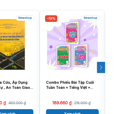
Newshop
Newshop
-13%
ra Cứu, Áp Dụng
Combo Phiếu Bài Tập Cuối
C
Tự , An Toàn Giao
Tuần Toán + Tiếng Việt +
T
ng Bộ Năm 2024
Tiếng Anh Lớp 5 (Bộ 3 Cuốn)
(
Văn Bản Hướng
00
₫
189.660
₫
ành (Sách Tham
450.000
₫
218.000
₫
Xem sách
Xem sách