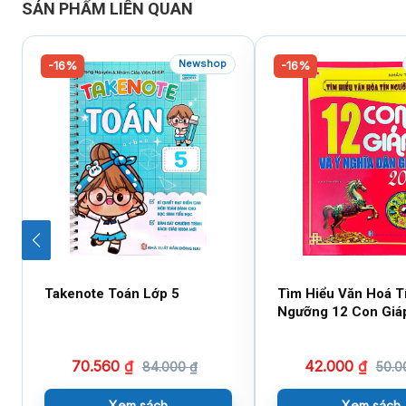
SẢN PHẨM LIÊN QUAN
Newshop
-16%
-16%
Takenote Toán Lớp 5
Tìm Hiểu Văn Hoá T
Ngưỡng 12 Con Giá
Nghĩa Dân Gian 202
Tham Khảo)
70.560
₫
42.000
₫
84.000
₫
50.
Xem sách
Xem sách