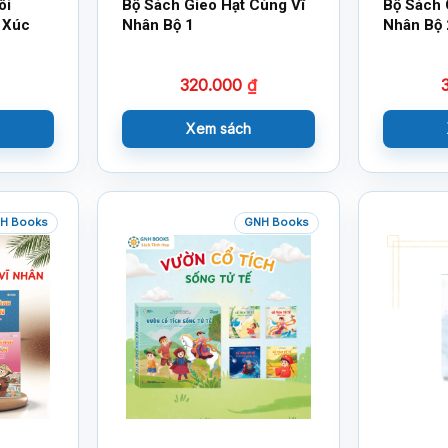
ôi
Bộ Sách Gieo Hạt Cùng Vĩ
Bộ Sách 
 Xúc
Nhân Bộ 1
Nhân Bộ 
320.000
₫
Xem sách
H Books
GNH Books