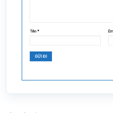
Tên
*
Em