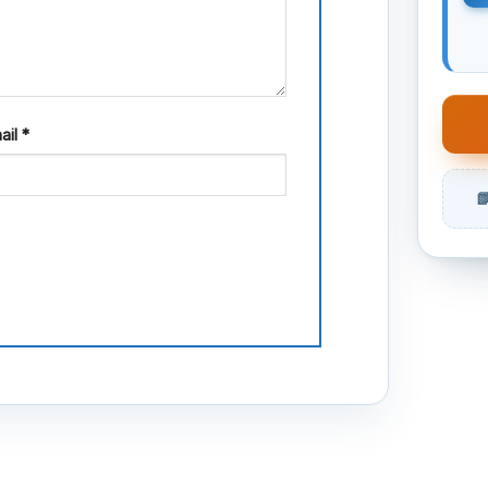
ail
*