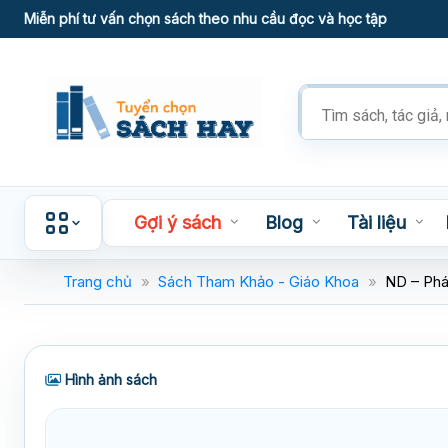
Skip
Miễn phí tư vấn chọn sách theo nhu cầu đọc và học tập
to
content
Tìm
kiếm
sản
phẩm
Gợi ý sách
Blog
Tài liệu
Trang chủ
»
Sách Tham Khảo - Giáo Khoa
»
ND – Phá
Hình ảnh sách