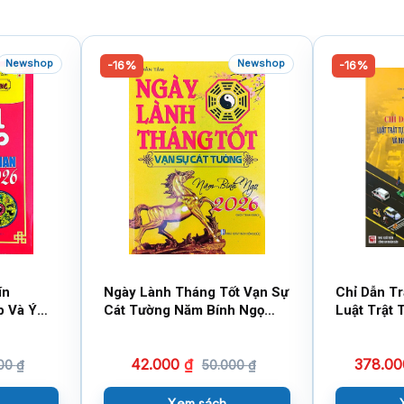
Newshop
Newshop
-16%
-16%
ín
Ngày Lành Tháng Tốt Vạn Sự
Chỉ Dẫn T
p Và Ý
Cát Tường Năm Bính Ngọ
Luật Trật 
6 (Sách
2026 (Sách Tham Khảo)
Thông Đườ
Và Những 
42.000
₫
378.0
Dẫn Thi H
000
₫
50.000
₫
Khảo)
Xem sách