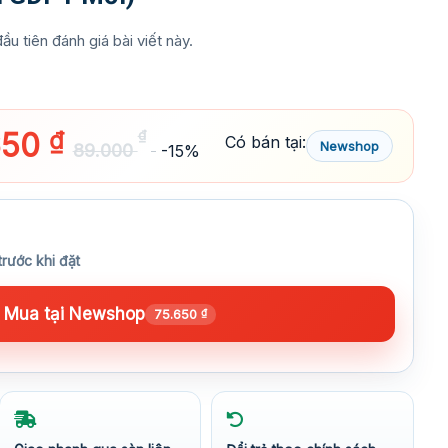
ầu tiên đánh giá bài viết này.
650
₫
₫
Có bán tại:
Newshop
89.000
-15%
trước khi đặt
Mua tại Newshop
75.650
₫