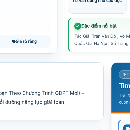
Tư vấn đúng nhu cầu đọc
Đặc điểm nổi bật
Tác Giả: Trần Văn Đô , Võ 
Giá rõ ràng
Quốc Gia Hà Nội | Số Trang:
T
Tìm
Soạn Theo Chương Trình GDPT Mới) –
Trả l
ồi dưỡng năng lực giải toán
cuốn 