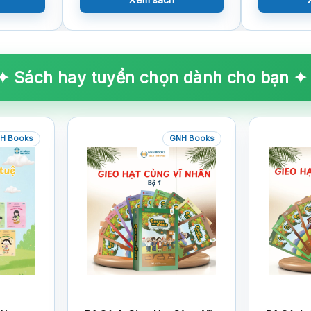
✦ Sách hay tuyển chọn dành cho bạn ✦
H Books
GNH Books