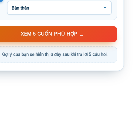
XEM 5 CUỐN PHÙ HỢP
→