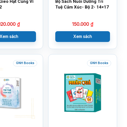
Gieo Hạt Cùng Vĩ
Bộ Sách Nuôi Dưỡng Trí
2
Tuệ Cảm Xúc- Bộ 2- 14×17
320.000
₫
150.000
₫
Xem sách
Xem sách
GNH Books
GNH Books