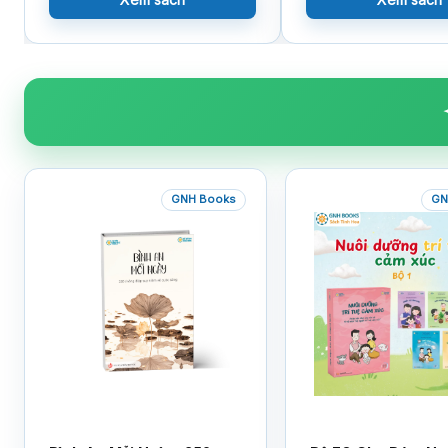
GNH Books
GN