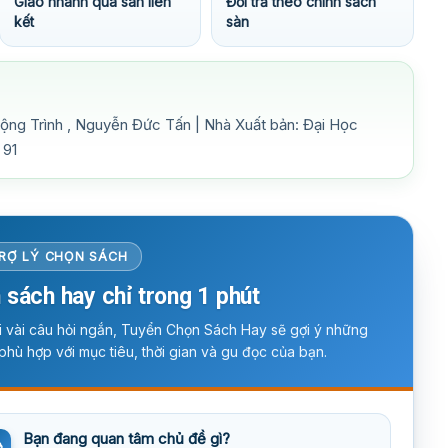
Giao nhanh qua sàn liên
Đổi trả theo chính sách
kết
sàn
Mộng Trình , Nguyễn Đức Tấn | Nhà Xuất bản: Đại Học
 91
RỢ LÝ CHỌN SÁCH
 sách hay chỉ trong 1 phút
ời vài câu hỏi ngắn, Tuyển Chọn Sách Hay sẽ gợi ý những
phù hợp với mục tiêu, thời gian và gu đọc của bạn.
Bạn đang quan tâm chủ đề gì?