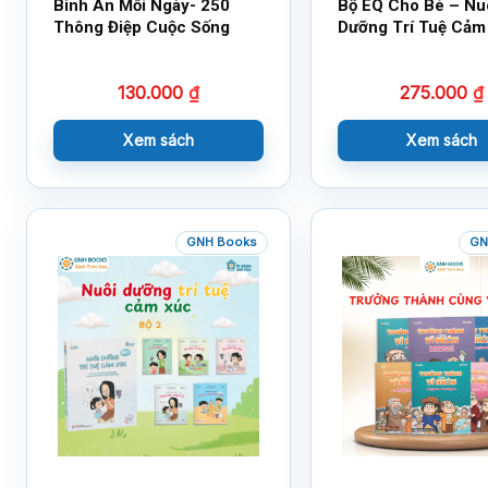
Bình An Mỗi Ngày- 250
Bộ EQ Cho Bé – Nu
Thông Điệp Cuộc Sống
Dưỡng Trí Tuệ Cảm
130.000
₫
275.000
₫
Xem sách
Xem sách
GNH Books
GN