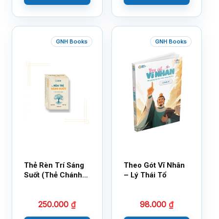
GNH Books
GNH Books
Thẻ Rèn Trí Sáng
Theo Gót Vĩ Nhân
Suốt (Thẻ Chánh
– Lý Thái Tổ
Kiến)
250.000
₫
98.000
₫