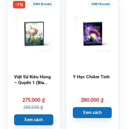
GNH Books
GNH Books
-7%
Việt Sử Kiêu Hùng
Y Học Chiêm Tinh
– Quyển 1 (Bìa
Cứng)
275.000
₫
280.000
₫
295.000
₫
Xem sách
Xem sách