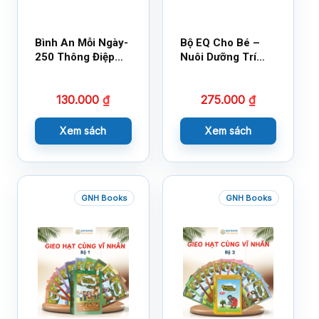
Bình An Mỗi Ngày-
Bộ EQ Cho Bé –
250 Thông Điệp
Nuôi Dưỡng Trí
Cuộc Sống
Tuệ Cảm Xúc
130.000
₫
275.000
₫
Xem sách
Xem sách
GNH Books
GNH Books