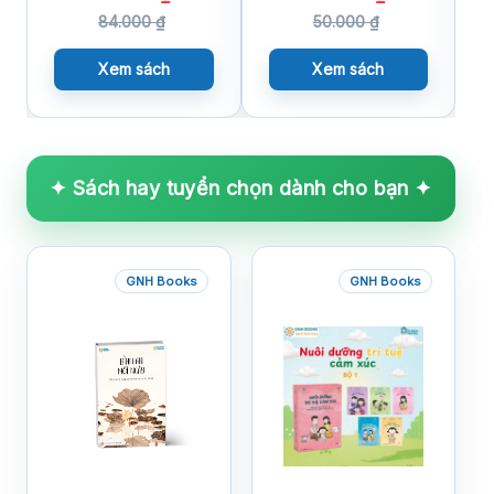
84.000
₫
50.000
₫
Xem sách
Xem sách
✦ Sách hay tuyển chọn dành cho bạn ✦
GNH Books
GNH Books