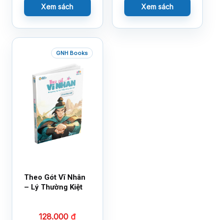
Xem sách
Xem sách
GNH Books
Theo Gót Vĩ Nhân
– Lý Thường Kiệt
128.000
₫