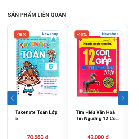
SẢN PHẨM LIÊN QUAN
Newshop
Newshop
-16%
-16%
Takenote Toán Lớp
Tìm Hiểu Văn Hoá
N
5
Tín Ngưỡng 12 Con
T
Giáp Và Ý Nghĩa Dân
T
Gian 2026 (Sách
N
70.560
₫
42.000
₫
Tham Khảo)
T