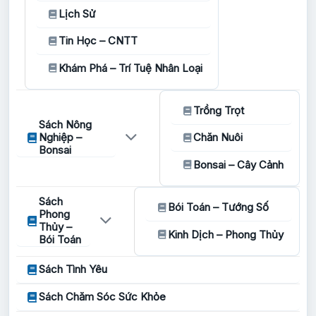
Lịch Sử
Tin Học – CNTT
Khám Phá – Trí Tuệ Nhân Loại
Trồng Trọt
Sách Nông
Nghiệp –
Chăn Nuôi
Bonsai
Bonsai – Cây Cảnh
Sách
Bói Toán – Tướng Số
Phong
Thủy –
Kinh Dịch – Phong Thủy
Bói Toán
Sách Tình Yêu
Sách Chăm Sóc Sức Khỏe