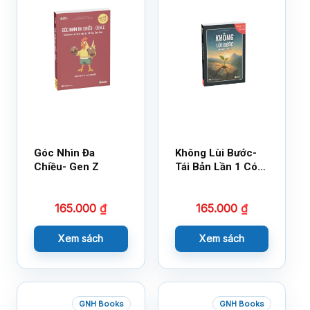
Góc Nhìn Đa
Không Lùi Bước-
Chiều- Gen Z
Tái Bản Lần 1 Có
Bổ Sung
165.000
₫
165.000
₫
Xem sách
Xem sách
GNH Books
GNH Books