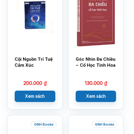
Cội Nguồn Trí Tuệ
Góc Nhìn Đa Chiều
Cảm Xúc
– Cổ Học Tinh Hoa
200.000
₫
130.000
₫
Xem sách
Xem sách
GNH Books
GNH Books