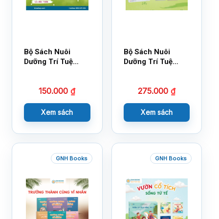
Bộ Sách Nuôi
Bộ Sách Nuôi
Dưỡng Trí Tuệ
Dưỡng Trí Tuệ
Cảm Xúc- Bộ 2-
Cảm Xúc Bộ 2 –
14×17
18×21
150.000
₫
275.000
₫
Xem sách
Xem sách
GNH Books
GNH Books