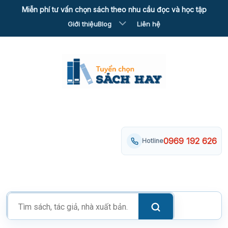
Skip
Miễn phí tư vấn chọn sách theo nhu cầu đọc và học tập
to
Giới thiệu
Blog
Liên hệ
content
0969 192 626
Hotline
Tìm
kiếm
sản
phẩm