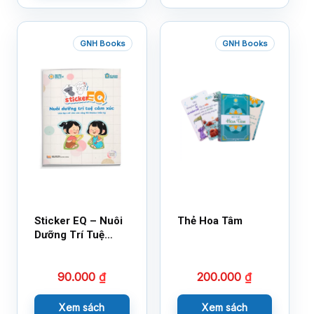
GNH Books
GNH Books
Sticker EQ – Nuôi
Thẻ Hoa Tâm
Dưỡng Trí Tuệ
Cảm Xúc – Làm
Bạn Với Cảm Xúc
90.000
₫
200.000
₫
Cùng 150 Sticker
Thần Kỳ
Xem sách
Xem sách