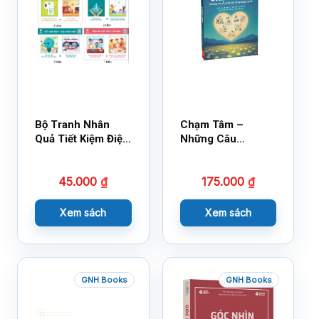
Bộ Tranh Nhân
Chạm Tâm –
Quả Tiết Kiệm Điện
Những Câu
Nước
Chuyện Lay Động
Lòng Người
45.000
₫
175.000
₫
Xem sách
Xem sách
GNH Books
GNH Books