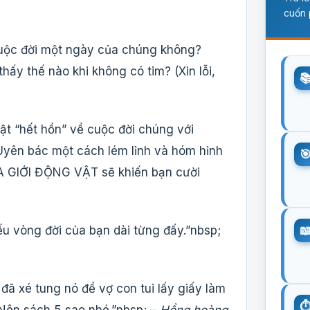
cuốn 
 cuộc đời một ngày của chúng không?
ấy thế nào khi không có tim? (Xin lỗi,
ật “hết hồn” về cuộc đời chúng với
Uyên bác một cách lém lỉnh và hóm hỉnh
GIỚI ĐỘNG VẬT sẽ khiến bạn cười
u vòng đời của bạn dài từng đấy.”nbsp;
 đã xé tung nó để vợ con tui lấy giấy làm