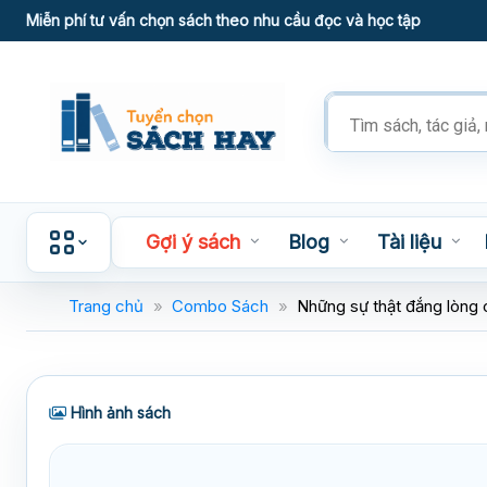
Skip
Miễn phí tư vấn chọn sách theo nhu cầu đọc và học tập
to
content
Tìm
kiếm
sản
phẩm
Gợi ý sách
Blog
Tài liệu
Trang chủ
»
Combo Sách
»
Những sự thật đắng lòng 
Hình ảnh sách