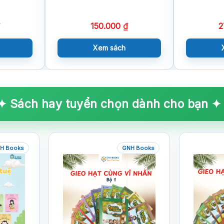
150.000
₫
2
Xem sách
✦ Sách hay tuyển chọn dành cho bạn ✦
H Books
GNH Books