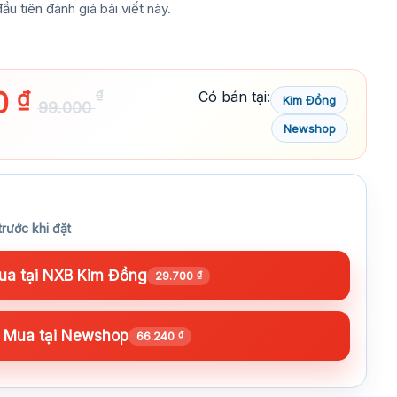
ầu tiên đánh giá bài viết này.
0
₫
₫
Có bán tại:
Kim Đồng
99.000
Newshop
trước khi đặt
a tại NXB Kim Đồng
29.700
₫
Mua tại Newshop
66.240
₫