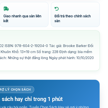
Giao nhanh qua sàn liên
Đổi trả theo chính sách
kết
sàn
2 ISBN: 978-604-2-19204-0 Tác giả: Brooke Barker Đối
8) Khuôn Khổ: 13×19 cm Số trang: 228 Định dạng: bìa mềm
ách: Những sự thật đắng lòng Ngày phát hành: 10/10/2020
RỢ LÝ CHỌN SÁCH
 sách hay chỉ trong 1 phút
ời vài câu hỏi ngắn, Tuyển Chọn Sách Hay sẽ gợi ý những