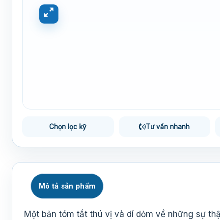
Chọn lọc kỹ
Tư vấn nhanh
Mô tả sản phẩm
Một bản tóm tắt thú vị và dí dỏm về những sự t