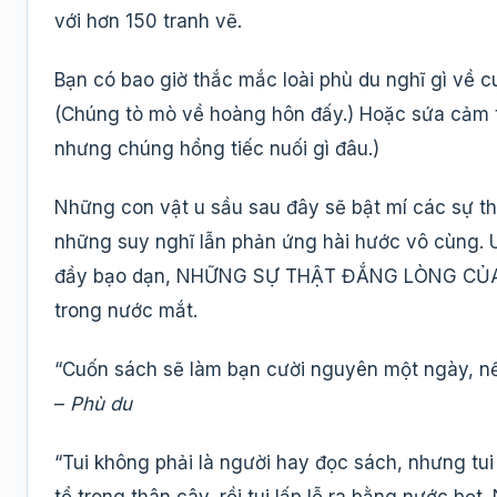
với hơn 150 tranh vẽ.
Bạn có bao giờ thắc mắc loài phù du nghĩ gì về
(Chúng tò mò về hoàng hôn đấy.) Hoặc sứa cảm th
nhưng chúng hổng tiếc nuối gì đâu.)
Những con vật u sầu sau đây sẽ bật mí các sự th
những suy nghĩ lẫn phản ứng hài hước vô cùng. 
đầy bạo dạn, NHỮNG SỰ THẬT ĐẮNG LÒNG CỦA 
trong nước mắt.
“Cuốn sách sẽ làm bạn cười nguyên một ngày, nế
–
Phù du
“Tui không phải là người hay đọc sách, nhưng tui