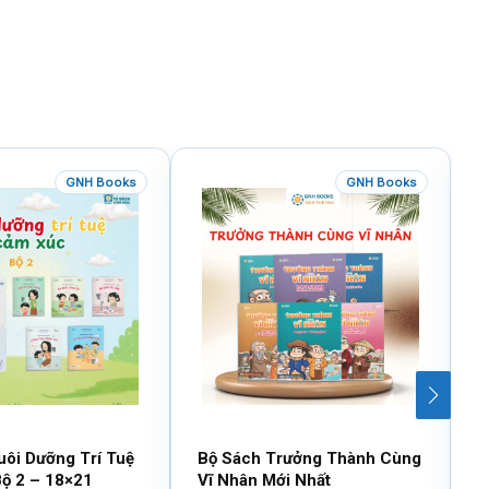
GNH Books
GNH Books
uôi Dưỡng Trí Tuệ
Bộ Sách Trưởng Thành Cùng
B
ộ 2 – 18×21
Vĩ Nhân Mới Nhất
T