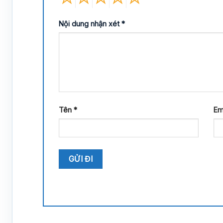
Nội dung nhận xét
*
Tên
*
Em