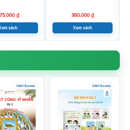
75.000
₫
360.000
₫
Xem sách
Xem sách
GNH Books
GNH Books