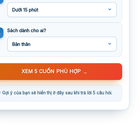
Sách dành cho ai?
XEM 5 CUỐN PHÙ HỢP
→