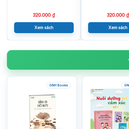
320.000
₫
320.000
₫
Xem sách
Xem sách
GNH Books
GN