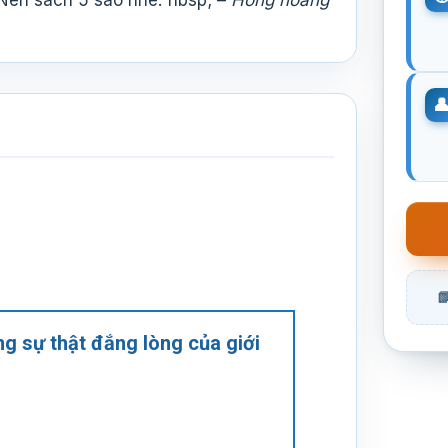
. Nên sách 5 sao nhé.”nbsp; –
Hồng hoàng
ng sự thật đắng lòng của giới