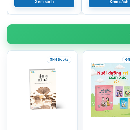
Xem sách
Xem sách
GNH Books
GN