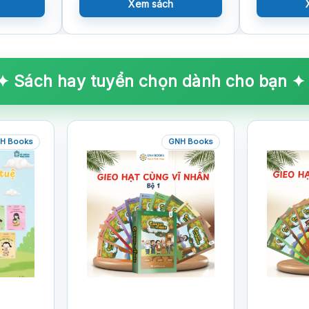
Xem sách
✦ Sách hay tuyển chọn dành cho bạn ✦
H Books
GNH Books