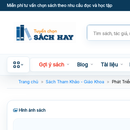
Skip
Miễn phí tư vấn chọn sách theo nhu cầu đọc và học tập
to
content
Tìm
kiếm
sản
phẩm
Gợi ý sách
Blog
Tài liệu
Trang chủ
»
Sách Tham Khảo - Giáo Khoa
»
Phát Tri
Hình ảnh sách