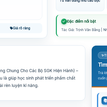
Tư vấn đúng nhu cầu đọc
Đặc điểm nổi bật
Giá rõ ràng
Tác Giả: Trịnh Văn Bằng | N
T
Tìm
ùng Chung Cho Các Bộ SGK Hiện Hành) –
Trả l
u là giúp học sinh phát triển phẩm chất
cuốn 
i rèn luyện kĩ năng.