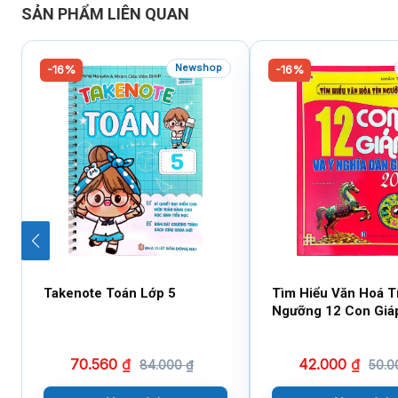
SẢN PHẨM LIÊN QUAN
Newshop
-16%
-16%
Takenote Toán Lớp 5
Tìm Hiểu Văn Hoá T
Ngưỡng 12 Con Giá
Nghĩa Dân Gian 202
Tham Khảo)
70.560
₫
42.000
₫
84.000
₫
50.