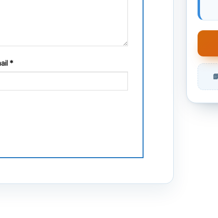
ail
*