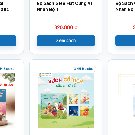
ôi
Bộ Sách Gieo Hạt Cùng Vĩ
Bộ Sách 
 Xúc
Nhân Bộ 1
Nhân Bộ 
320.000
₫
Xem sách
H Books
GNH Books