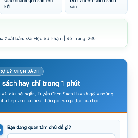
Giao nhanh qua sàn liên
Đổi trả theo chính sách
kết
sàn
hà Xuất bản: Đại Học Sư Phạm | Số Trang: 260
RỢ LÝ CHỌN SÁCH
 sách hay chỉ trong 1 phút
ời vài câu hỏi ngắn, Tuyển Chọn Sách Hay sẽ gợi ý những
phù hợp với mục tiêu, thời gian và gu đọc của bạn.
Bạn đang quan tâm chủ đề gì?