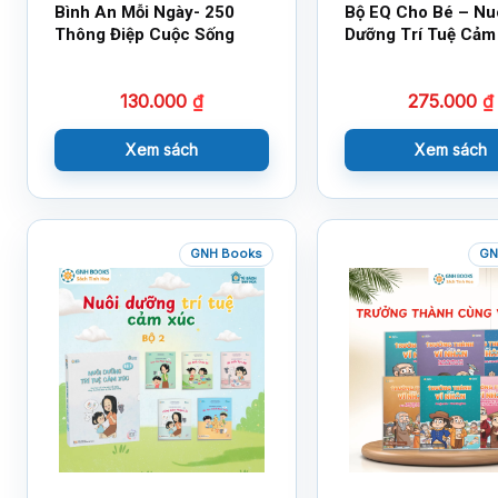
Bình An Mỗi Ngày- 250
Bộ EQ Cho Bé – Nu
Thông Điệp Cuộc Sống
Dưỡng Trí Tuệ Cảm
130.000
₫
275.000
₫
Xem sách
Xem sách
GNH Books
GN