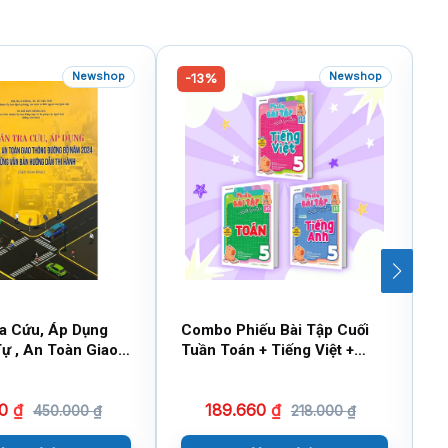
Newshop
Newshop
-13%
ra Cứu, Áp Dụng
Combo Phiếu Bài Tập Cuối
C
Tự , An Toàn Giao
Tuần Toán + Tiếng Việt +
T
ng Bộ Năm 2024
Tiếng Anh Lớp 5 (Bộ 3 Cuốn)
(
Văn Bản Hướng
00
₫
189.660
₫
ành (Sách Tham
450.000
₫
218.000
₫