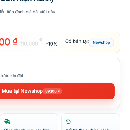
ầu tiên đánh giá bài viết này.
100
₫
₫
Có bán tại:
Newshop
110.000
-19%
trước khi đặt
Mua tại Newshop
89.100
₫