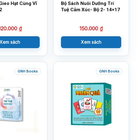
Gieo Hạt Cùng Vĩ
Bộ Sách Nuôi Dưỡng Trí
2
Tuệ Cảm Xúc- Bộ 2- 14×17
320.000
₫
150.000
₫
Xem sách
Xem sách
GNH Books
GNH Books