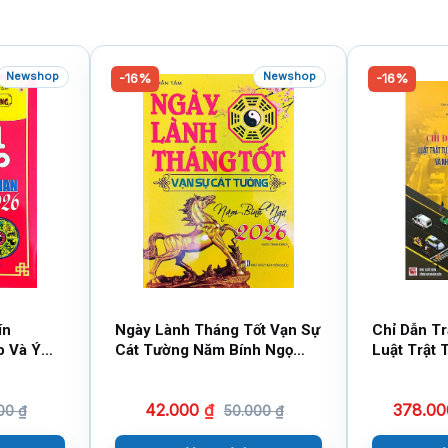
Newshop
Newshop
-16%
-16%
ín
Ngày Lành Tháng Tốt Vạn Sự
Chỉ Dẫn T
p Và Ý
Cát Tường Năm Bính Ngọ
Luật Trật 
6 (Sách
2026 (Sách Tham Khảo)
Thông Đườ
Và Những 
42.000
₫
378.0
Dẫn Thi H
000
₫
50.000
₫
Khảo)