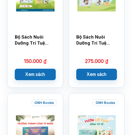
Bộ Sách Nuôi
Bộ Sách Nuôi
Dưỡng Trí Tuệ
Dưỡng Trí Tuệ
Cảm Xúc- Bộ 2-
Cảm Xúc Bộ 2 –
14×17
18×21
150.000
₫
275.000
₫
Xem sách
Xem sách
GNH Books
GNH Books