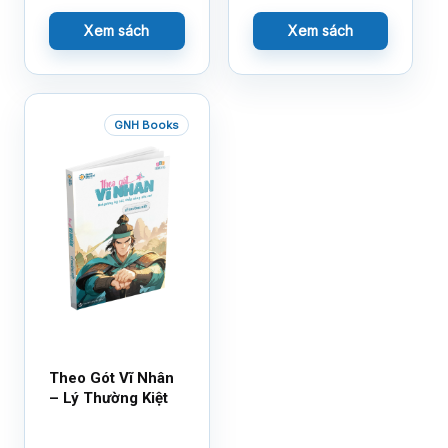
Xem sách
Xem sách
GNH Books
Theo Gót Vĩ Nhân
– Lý Thường Kiệt