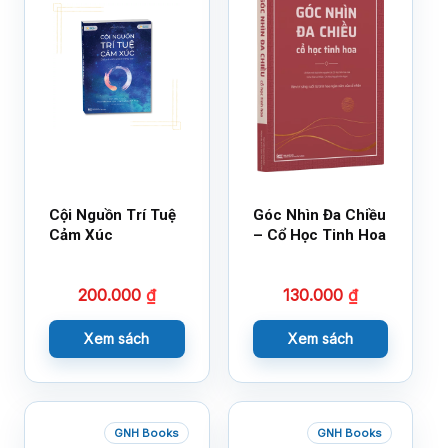
Cội Nguồn Trí Tuệ
Góc Nhìn Đa Chiều
Cảm Xúc
– Cổ Học Tinh Hoa
200.000
₫
130.000
₫
Xem sách
Xem sách
GNH Books
GNH Books