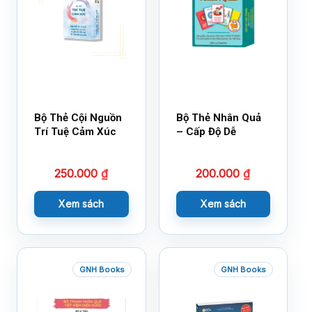
Bộ Thẻ Cội Nguồn
Bộ Thẻ Nhân Quả
Trí Tuệ Cảm Xúc
– Cấp Độ Dễ
250.000
₫
200.000
₫
Xem sách
Xem sách
GNH Books
GNH Books