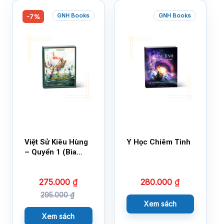
GNH Books
GNH Books
-7%
Việt Sử Kiêu Hùng
Y Học Chiêm Tinh
– Quyển 1 (Bìa
Cứng)
275.000
₫
280.000
₫
295.000
₫
Xem sách
Xem sách