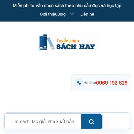
Skip
Miễn phí tư vấn chọn sách theo nhu cầu đọc và học tập
to
Giới thiệu
Blog
Liên hệ
content
0969 192 626
Hotline
Tìm
kiếm
sản
phẩm