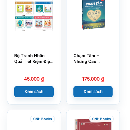
Bộ Tranh Nhân
Chạm Tâm –
Quả Tiết Kiệm Điện
Những Câu
Nước
Chuyện Lay Động
Lòng Người
45.000
₫
175.000
₫
Xem sách
Xem sách
GNH Books
GNH Books