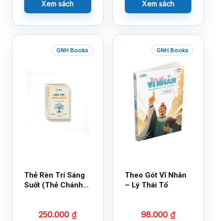
Xem sách
Xem sách
GNH Books
GNH Books
Thẻ Rèn Trí Sáng
Theo Gót Vĩ Nhân
Suốt (Thẻ Chánh
– Lý Thái Tổ
Kiến)
250.000
₫
98.000
₫