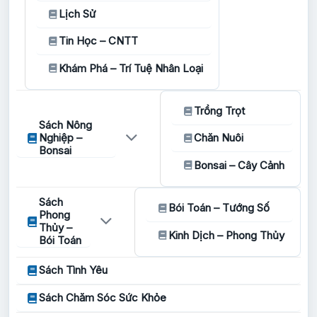
Lịch Sử
Tin Học – CNTT
Khám Phá – Trí Tuệ Nhân Loại
Trồng Trọt
Sách Nông
Nghiệp –
Chăn Nuôi
Bonsai
Bonsai – Cây Cảnh
Sách
Bói Toán – Tướng Số
Phong
Thủy –
Kinh Dịch – Phong Thủy
Bói Toán
Sách Tình Yêu
Sách Chăm Sóc Sức Khỏe