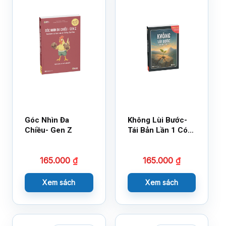
Góc Nhìn Đa
Không Lùi Bước-
Chiều- Gen Z
Tái Bản Lần 1 Có
Bổ Sung
165.000
₫
165.000
₫
Xem sách
Xem sách