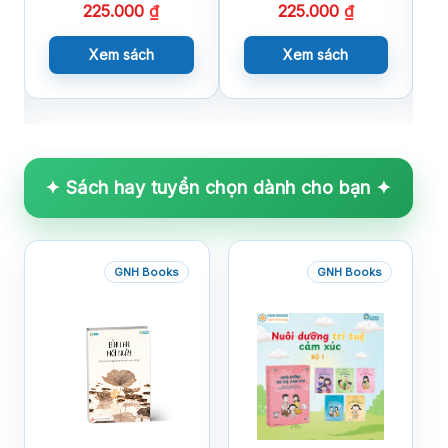
225.000
₫
225.000
₫
Xem sách
Xem sách
✦ Sách hay tuyển chọn dành cho bạn ✦
GNH Books
GNH Books