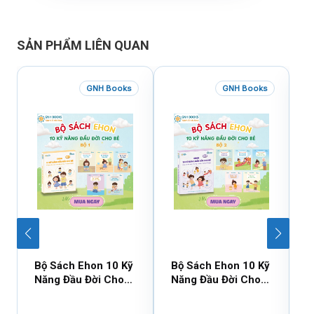
SẢN PHẨM LIÊN QUAN
GNH Books
GNH Books
Bộ Sách Ehon 10 Kỹ
Bộ Sách Ehon 10 Kỹ
C
Năng Đầu Đời Cho
Năng Đầu Đời Cho
E
Bé – Bộ 1 (5 cuốn)
Bé – Bộ 2 (5 Cuốn)
Đ
B