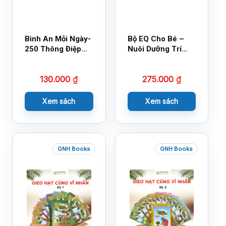
Bình An Mỗi Ngày-
Bộ EQ Cho Bé –
250 Thông Điệp
Nuôi Dưỡng Trí
Cuộc Sống
Tuệ Cảm Xúc
130.000
₫
275.000
₫
Xem sách
Xem sách
GNH Books
GNH Books