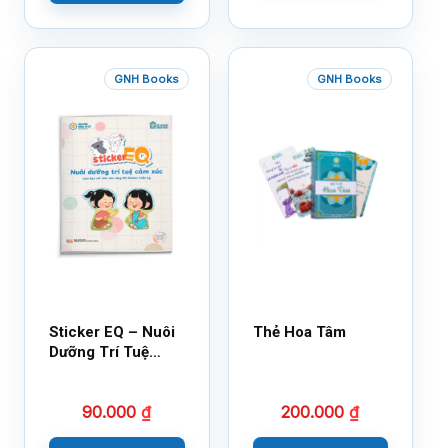
GNH Books
GNH Books
Sticker EQ – Nuôi
Thẻ Hoa Tâm
Dưỡng Trí Tuệ
Cảm Xúc – Làm
Bạn Với Cảm Xúc
90.000
₫
200.000
₫
Cùng 150 Sticker
Thần Kỳ