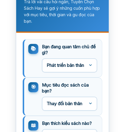
Trả lời vài câu hỏi ngắn, Tuyển Chọn
Sách Hay sẽ gợi ý những cuốn phù hợp
với mục tiêu, thời gian và gu đọc của
bạn.
Bạn đang quan tâm chủ đề
gì?
Mục tiêu đọc sách của
bạn?
Bạn thích kiểu sách nào?