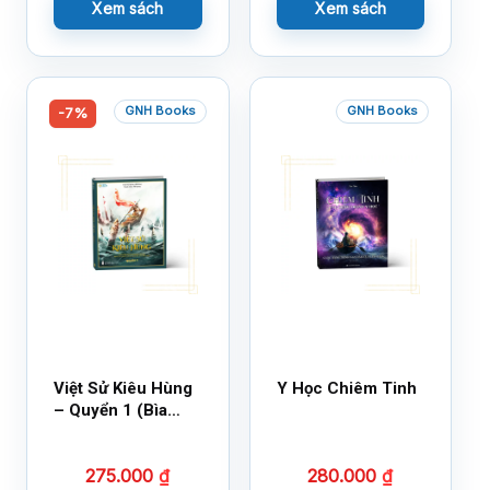
Xem sách
Xem sách
GNH Books
GNH Books
-7%
Việt Sử Kiêu Hùng
Y Học Chiêm Tinh
– Quyển 1 (Bìa
Cứng)
275.000
₫
280.000
₫