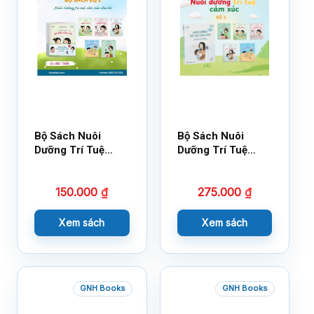
Bộ Sách Nuôi
Bộ Sách Nuôi
Dưỡng Trí Tuệ
Dưỡng Trí Tuệ
Cảm Xúc- Bộ 2-
Cảm Xúc Bộ 2 –
14×17
18×21
150.000
₫
275.000
₫
Xem sách
Xem sách
GNH Books
GNH Books