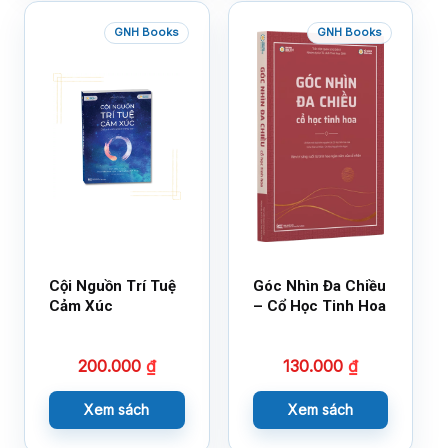
GNH Books
GNH Books
Cội Nguồn Trí Tuệ
Góc Nhìn Đa Chiều
Cảm Xúc
– Cổ Học Tinh Hoa
200.000
₫
130.000
₫
Xem sách
Xem sách