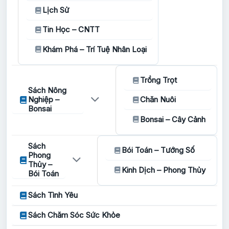
Lịch Sử
Tin Học – CNTT
Khám Phá – Trí Tuệ Nhân Loại
Trồng Trọt
Sách Nông
Nghiệp –
Chăn Nuôi
Bonsai
Bonsai – Cây Cảnh
Sách
Bói Toán – Tướng Số
Phong
Thủy –
Kinh Dịch – Phong Thủy
Bói Toán
Sách Tình Yêu
Sách Chăm Sóc Sức Khỏe