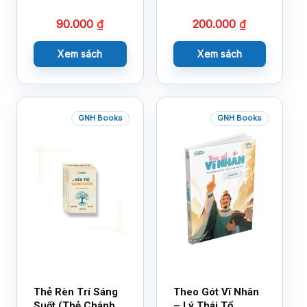
Bạn Với Cảm Xúc
90.000
₫
200.000
₫
Cùng 150 Sticker
Thần Kỳ
Xem sách
Xem sách
GNH Books
GNH Books
Thẻ Rèn Trí Sáng
Theo Gót Vĩ Nhân
Suốt (Thẻ Chánh
– Lý Thái Tổ