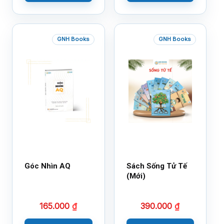
GNH Books
GNH Books
Góc Nhìn AQ
Sách Sống Tử Tế
(Mới)
165.000
₫
390.000
₫