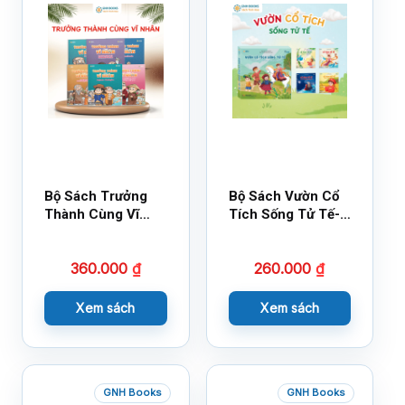
Bộ Sách Trưởng
Bộ Sách Vườn Cổ
Thành Cùng Vĩ
Tích Sống Tử Tế-
Nhân Mới Nhất
Bộ 1
360.000
₫
260.000
₫
Xem sách
Xem sách
GNH Books
GNH Books