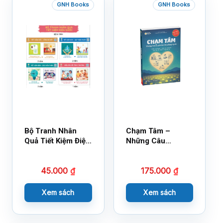
GNH Books
GNH Books
Bộ Tranh Nhân
Chạm Tâm –
Quả Tiết Kiệm Điện
Những Câu
Nước
Chuyện Lay Động
Lòng Người
45.000
₫
175.000
₫
Xem sách
Xem sách