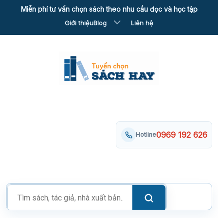
Skip
Miễn phí tư vấn chọn sách theo nhu cầu đọc và học tập
to
Giới thiệu
Blog
Liên hệ
content
0969 192 626
Hotline
Tìm
kiếm
sản
phẩm