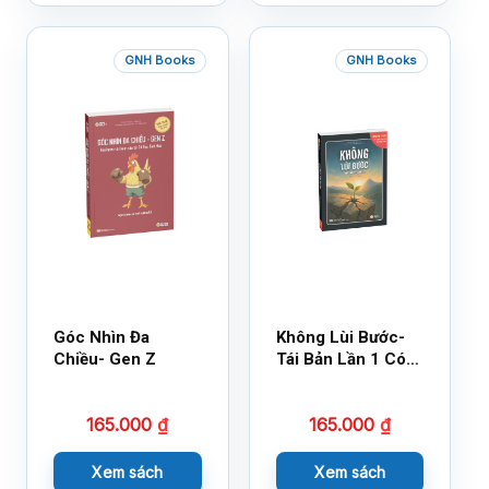
GNH Books
GNH Books
Góc Nhìn Đa
Không Lùi Bước-
Chiều- Gen Z
Tái Bản Lần 1 Có
Bổ Sung
165.000
₫
165.000
₫
Xem sách
Xem sách