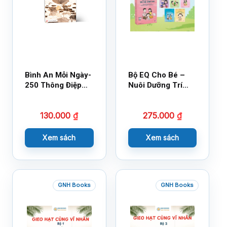
Bình An Mỗi Ngày-
Bộ EQ Cho Bé –
250 Thông Điệp
Nuôi Dưỡng Trí
Cuộc Sống
Tuệ Cảm Xúc
130.000
₫
275.000
₫
Xem sách
Xem sách
GNH Books
GNH Books