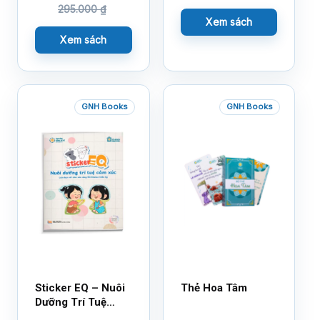
295.000
₫
Xem sách
Xem sách
GNH Books
GNH Books
Sticker EQ – Nuôi
Thẻ Hoa Tâm
Dưỡng Trí Tuệ
Cảm Xúc – Làm