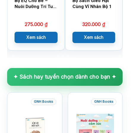
Bộ EQ Cho Bé –
Bộ Sách Gieo Hạt
B
Nuôi Dưỡng Trí Tuệ
Cùng Vĩ Nhân Bộ 1
C
Cảm Xúc
275.000
₫
320.000
₫
Xem sách
Xem sách
✦ Sách hay tuyển chọn dành cho bạn ✦
GNH Books
GNH Books