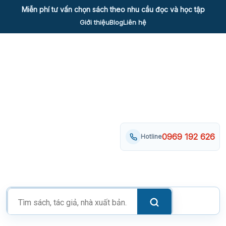
Skip
Miễn phí tư vấn chọn sách theo nhu cầu đọc và học tập
to
Giới thiệu
Blog
Liên hệ
content
0969 192 626
Hotline
Tìm
kiếm
sản
phẩm